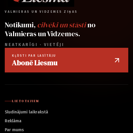
VALMIERAS UN VIDZEMES ZIŅAS
Notikumi,
cilvēki un stāsti
no
Valmieras un Vidzemes.
NEATKARĪGI · VIETĒJI
KĻŪSTI PAR LASĪTĀJU
Abonē Liesmu
LIETOTĀJIEM
Sludinājumi laikrakstā
Reklāma
Par mums