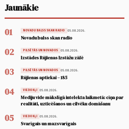
Jaunākie
01
05.08.2026.
NOVADU BALSS SKAN RADIO
Novadu balss skan radio
02
05.08.2026.
PILSĒTĀS UN NOVADOS
Izstādes Rūjienas Izstāžu zālē
03
05.08.2026.
PILSĒTĀS UN NOVADOS
Rūjienas aptiekai – 185
04
05.08.2026.
VIEDOKĻI
Mediju vide mākslīgā intelekta laikmetā: cīņa par
realitāti, uzticēšanos un cilvēku domāšanu
05
05.08.2026.
VIEDOKĻI
Svarīgais un mazsvarīgais