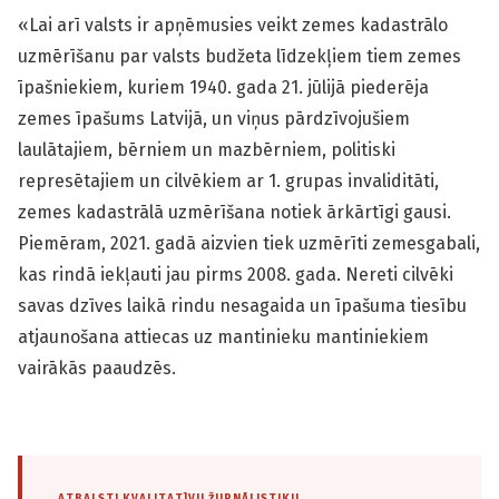
«Lai arī valsts ir apņēmusies veikt zemes kadastrālo
uzmērīšanu par valsts budžeta līdzekļiem tiem zemes
īpašniekiem, kuriem 1940. gada 21. jūlijā piederēja
zemes īpašums Latvijā, un viņus pārdzīvojušiem
laulātajiem, bērniem un mazbērniem, politiski
represētajiem un cilvēkiem ar 1. grupas invaliditāti,
zemes kadastrālā uzmērīšana notiek ārkārtīgi gausi.
Piemēram, 2021. gadā aizvien tiek uzmērīti zemesgabali,
kas rindā iekļauti jau pirms 2008. gada. Nereti cilvēki
savas dzīves laikā rindu nesagaida un īpašuma tiesību
atjaunošana attiecas uz mantinieku mantiniekiem
vairākās paaudzēs.