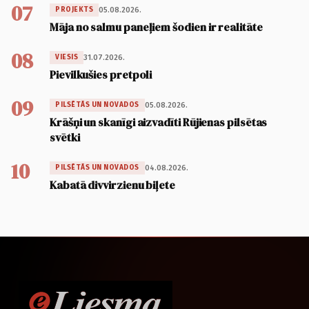
07
05.08.2026.
PROJEKTS
Māja no salmu paneļiem šodien ir realitāte
08
31.07.2026.
VIESIS
Pievilkušies pretpoli
09
05.08.2026.
PILSĒTĀS UN NOVADOS
Krāšņi un skanīgi aizvadīti Rūjienas pilsētas
svētki
10
04.08.2026.
PILSĒTĀS UN NOVADOS
Kabatā divvirzienu biļete