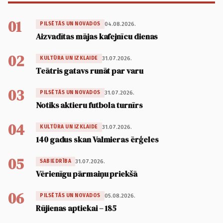
01
04.08.2026.
PILSĒTĀS UN NOVADOS
Aizvadītas mājas kafejnīcu dienas
02
31.07.2026.
KULTŪRA UN IZKLAIDE
Teātris gatavs runāt par varu
03
31.07.2026.
PILSĒTĀS UN NOVADOS
Notiks aktieru futbola turnīrs
04
31.07.2026.
KULTŪRA UN IZKLAIDE
140 gadus skan Valmieras ērģeles
05
31.07.2026.
SABIEDRĪBA
Vērienīgu pārmaiņu priekšā
06
05.08.2026.
PILSĒTĀS UN NOVADOS
Rūjienas aptiekai – 185