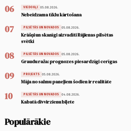
06
05.08.2026.
VIEDOKĻI
Nebeidzama tīklu kārtošana
07
05.08.2026.
PILSĒTĀS UN NOVADOS
Krāšņi un skanīgi aizvadīti Rūjienas pilsētas
svētki
08
05.08.2026.
PILSĒTĀS UN NOVADOS
Graudu raža: prognozes piesardzīgi cerīgas
09
05.08.2026.
PROJEKTS
Māja no salmu paneļiem šodien ir realitāte
10
04.08.2026.
PILSĒTĀS UN NOVADOS
Kabatā divvirzienu biļete
Populārākie