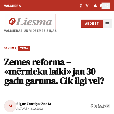
VALMIERA
ABONĒT
VALMIERAS UN
VIDZEMES ZIŅAS
SĀKUMS
/
TĒMA
Zemes reforma –
«mērnieku laiki» jau 30
gadu garumā. Cik ilgi vēl?
Signe Znotiņa-Znota
SI
AUTORS • 16.02.2022.