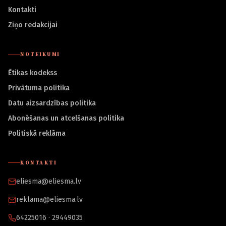
Kontakti
Ziņo redakcijai
NOTEIKUMI
Ētikas kodekss
Privātuma politika
Datu aizsardzības politika
Abonēšanas un atcelšanas politika
Politiskā reklāma
KONTAKTI
eliesma@eliesma.lv
reklama@eliesma.lv
64225016 · 29449035