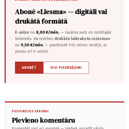
ATBALSTI KVALITATĪVU ŽURNĀLISTIKU
Abonē «Liesma» — digitāli vai
drukātā formātā
E-avīze
no
8,00 €/mēn.
— lasāma web un mobilajās
lietotnēs. Vai izvēlies
drukāto laikrakstu «Liesma»
no
9,50 €/mēn.
— pastkastē trīs reizes nedēļā, ar
pieeju arī e-avīzei.
ABONĒT
VISI PIEDĀVĀJUMI
PIEVIENOJIES SARUNAI
Pievieno komentāru
Komentēt vari arī anonīmi — pietiek norādīt vārdu.