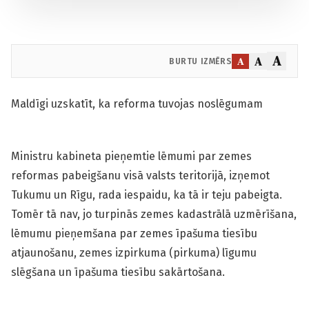
A
A
A
BURTU IZMĒRS
Maldīgi uzskatīt, ka reforma tuvojas noslēgumam
Ministru kabineta pieņemtie lēmumi par zemes
reformas pabeigšanu visā valsts teritorijā, izņemot
Tukumu un Rīgu, rada iespaidu, ka tā ir teju pabeigta.
Tomēr tā nav, jo turpinās zemes kadastrālā uzmērīšana,
lēmumu pieņemšana par zemes īpašuma tiesību
atjaunošanu, zemes izpirkuma (pirkuma) līgumu
slēgšana un īpašuma tiesību sakārtošana.