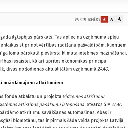
A
A
A
BURTU IZMĒRS
 gada ilgtspējas pārskats. Tas apliecina uzņēmuma spēju
ienlaikus stiprinot vērtības radīšanu pašvaldībām, klientiem
īga loma pārskatā pievērsta klimata ietekmes mazināšanai,
drības iesaistei, kā arī aprites ekonomikas principu
Lūk, divas no šodienas aktualitātēm uzņēmumā
ZAAO.
ski noārdāmajiem atkritumiem
as fonda atbalstu un projekta
Vidzemes atkritumu
sistēmas attīstības pasākumu īstenošana
ietvaros SIA
ZAAO
 noārdāmo atkritumu savākšanas automašīnas. Abas ir
gāzi biometānu, tas ir pirmais šāda veida projekts Latvijā.