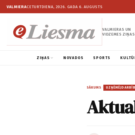
VALMIERA
CETURTDIENA, 2026. GADA 6. AUGUSTS
VALMIERAS UN
VIDZEMES ZIŅAS
ZIŅAS
NOVADOS
SPORTS
KULTŪ
SĀKUMS
/
UZŅĒMĒJDARBĪ
Aktua