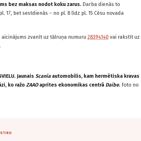
ams bez maksas nodot koku zarus.
Darba dienās to
pl. 17, bet sestdienās – no pl. 8 līdz pl. 15 Cēsu novada
 aicinājums zvanīt uz tālruņa numuru
28394140
vai rakstīt uz
.
VIELU. Jaunais
Scania
automobilis, kam hermētiska kravas
āzi, ko ražo
ZAAO
aprites ekonomikas centrā
Daibe
.
Foto no
ISTIKU