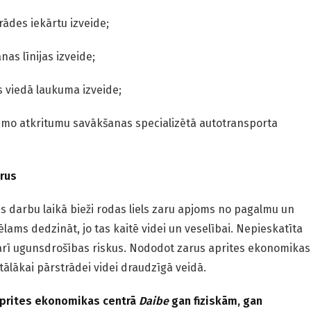
ādes iekārtu izveide;
nas līnijas izveide;
 viedā laukuma izveide;
dāmo atkritumu savākšanas specializētā autotransporta
rus
s darbu laikā bieži rodas liels zaru apjoms no pagalmu un
ēlams dedzināt, jo tas kaitē videi un veselībai. Nepieskatīta
 arī ugunsdrošības riskus. Nododot zarus aprites ekonomikas
ti tālākai pārstrādei videi draudzīgā veidā.
 aprites ekonomikas centrā
Daibe
gan fiziskām, gan