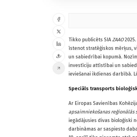
Tikko publicēts SIA
ZAAO
2025.
īstenot stratēģiskos mērķus, v
un sabiedrībai kopumā. Nozīm
investīciju attīstībai un sabie
ieviešanai ikdienas darbībā. 
Speciāls transports bioloģi
Ar Eiropas Savienības Kohēzij
apsaimniekošanas reģionālās 
iegādājusies divas bioloģiski
darbināmas ar saspiesto dabas