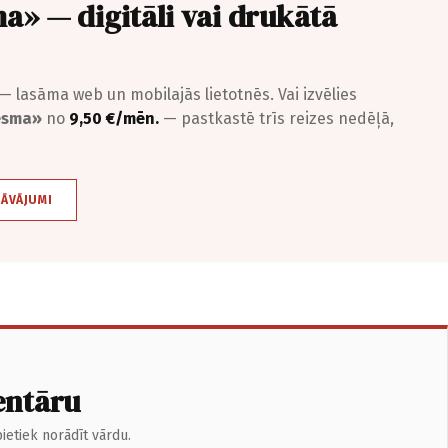
a» — digitāli vai drukātā
— lasāma web un mobilajās lietotnēs. Vai izvēlies
iesma»
no
9,50 €/mēn.
— pastkastē trīs reizes nedēļā,
DĀVĀJUMI
entāru
ietiek norādīt vārdu.