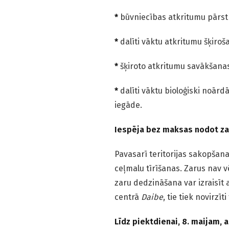
*
būvniecības atkritumu pārstr
*
dalīti vāktu atkritumu šķiroša
*
šķiroto atkritumu savākšanas
*
dalīti vāktu bioloģiski noār
iegāde.
Iespēja bez maksas nodot za
Pavasarī teritorijas sakopšana
ceļmalu tīrīšanas. Zarus nav v
zaru dedzināšana var izraisīt
centrā
Daibe
, tie tiek novirzī
Līdz piektdienai, 8. maijam,