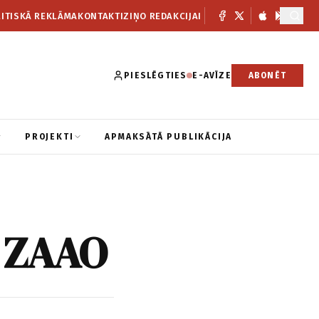
ITISKĀ REKLĀMA
KONTAKTI
ZIŅO REDAKCIJAI
PIESLĒGTIES
E-AVĪZE
ABONĒT
PROJEKTI
APMAKSĀTĀ PUBLIKĀCIJA
ā ZAAO