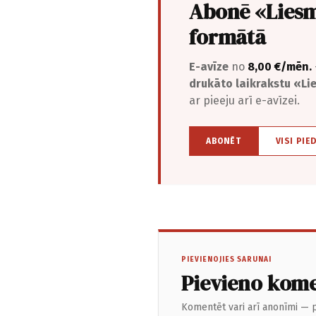
Abonē «Liesm
formātā
E-avīze
no
8,00 €/mēn.
drukāto laikrakstu «L
ar pieeju arī e-avīzei.
ABONĒT
VISI PIE
PIEVIENOJIES SARUNAI
Pievieno kom
Komentēt vari arī anonīmi — p