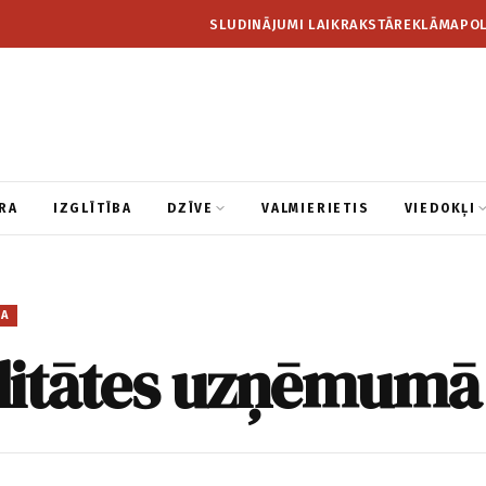
SLUDINĀJUMI LAIKRAKSTĀ
REKLĀMA
POL
RA
IZGLĪTĪBA
DZĪVE
VALMIERIETIS
VIEDOKĻI
BA
litātes uzņēmum