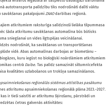
 projekta ietvaros iegādātā ar saspiesto dabasgāzi darbināmā
ā autotransporta palīdzību tiks nodrošināti dalīti vāktu
u savākšanas pakalpojumi
ZAAO
darbības reģionā.
ajiem atkritumiem raksturīga salīdzinoši lielāka tilpummasa
āpēc šāda atkritumu savākšanas automašīna būs būtisks
ma sniegšanai un vides ilgtspējas veicināšanai.
līdzēs nodrošināt, ka savākšanas un transportēšanas
plūde vidē. Abas automašīnas darbojas ar biometānu –
o biogāzes, kuru iegūst no bioloģiski noārdāmiem atkritumiem
omikas centrā
Daibe
. Tas palīdz samazināt siltumnīcefekta
gaisa kvalitātes uzlabošanos un trokšņa samazināšanos.
psaimniekošanas reģionālās sistēmas attīstības pasākumu
mes atkritumu apsaimniekošanas reģionālā plāna 2023.–2027.
 ir tieši saistīti ar atkritumu šķirošanu, pārstrādi un
redzētas četras galvenās aktivitātes: