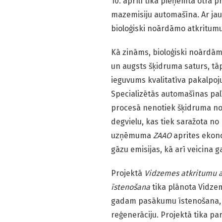
10. aprīlī tika pieņemta otrā
mazemisiju automašīna. Ar jaun
bioloģiski noārdāmo atkritum
Kā zināms, bioloģiski noārdām
un augsts šķidruma saturs, t
ieguvums kvalitatīva pakalpoju
Specializētās automašīnas pa
procesā nenotiek šķidruma no
degvielu, kas tiek saražota n
uzņēmuma
ZAAO
aprites ekon
gāzu emisijas, kā arī veicina 
Projektā
Vidzemes atkritumu a
īstenošana
tika plānota Vidze
gadam pasākumu īstenošana, kas
reģenerāciju. Projektā tika pa