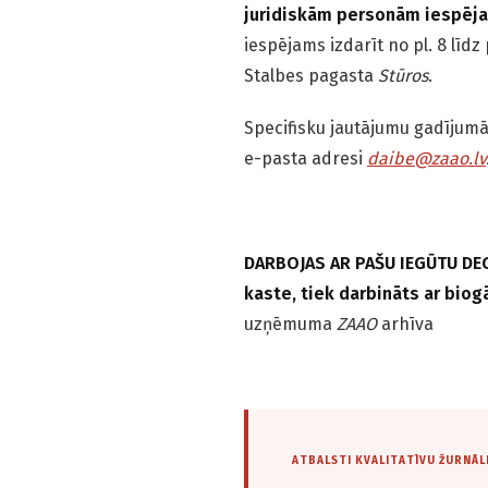
juridiskām personām iespēj
iespējams izdarīt no pl. 8 līdz 
Stalbes pagasta
Stūros
.
Specifisku jautājumu gadījumā
e-pasta adresi
daibe@zaao.lv
DARBOJAS AR PAŠU IEGŪTU DEG
kaste, tiek darbināts ar biog
uzņēmuma
ZAAO
arhīva
ATBALSTI KVALITATĪVU ŽURNĀL