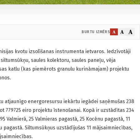
A
A
A
BURTU IZMĒRS
sijas kvotu izsolīšanas instrumenta ietvaros. Iedzīvotāji
siltumsūkņu, saules kolektoru, saules paneļu, vēja
as katlu (kas piemērots granulu kurināmajam) projektu
ionos.
tu atjaunīgo energoresursu iekārtu iegādei saņēmušas 238
 779725 eiro projektu īstenošanai. Kopā ir uzstādītas 234
 95 Valmierā, 25 Valmieras pagastā, 25 Kocēnu pagastā, 11
 pagastā. Siltumsūkņus uzstādījušas 11 mājsaimniecības,
ājsaimniecības.