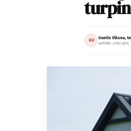
turpin
Guntis Vīksna, t
GU
AUTORS • 27.02.2024.