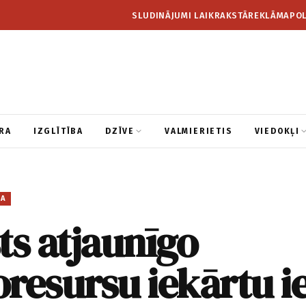
SLUDINĀJUMI LAIKRAKSTĀ
REKLĀMA
POL
RA
IZGLĪTĪBA
DZĪVE
VALMIERIETIS
VIEDOKĻI
BA
ts atjaunīgo
resursu iekārtu i