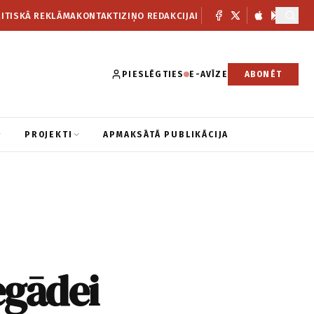
ITISKĀ REKLĀMA
KONTAKTI
ZIŅO REDAKCIJAI
PIESLĒGTIES
E-AVĪZE
ABONĒT
PROJEKTI
APMAKSĀTĀ PUBLIKĀCIJA
egādei