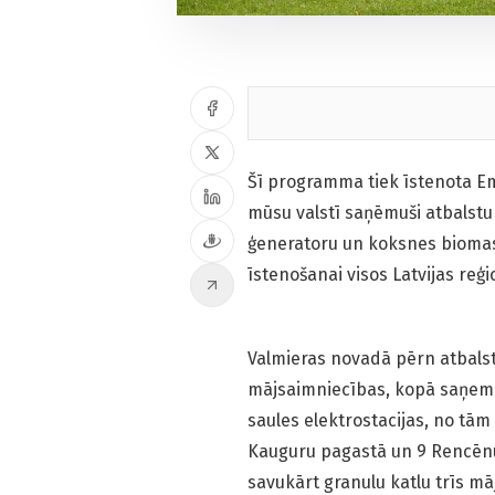
Šī programma tiek īstenota Emi
mūsu valstī saņēmuši atbalstu 
ģeneratoru un koksnes biomas
īstenošanai visos Latvijas reģ
Valmieras novadā pērn atbals
mājsaimniecības, kopā saņemot
saules elektrostacijas, no tām
Kauguru pagastā un 9 Rencēnu
savukārt granulu katlu trīs m