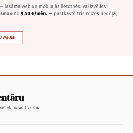
— lasāma web un mobilajās lietotnēs. Vai izvēlies
iesma»
no
9,50 €/mēn.
— pastkastē trīs reizes nedēļā,
DĀVĀJUMI
entāru
ietiek norādīt vārdu.