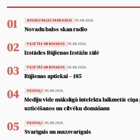
01
05.08.2026.
NOVADU BALSS SKAN RADIO
Novadu balss skan radio
02
05.08.2026.
PILSĒTĀS UN NOVADOS
Izstādes Rūjienas Izstāžu zālē
03
05.08.2026.
PILSĒTĀS UN NOVADOS
Rūjienas aptiekai – 185
04
05.08.2026.
VIEDOKĻI
Mediju vide mākslīgā intelekta laikmetā: cīņa p
uzticēšanos un cilvēku domāšanu
05
05.08.2026.
VIEDOKĻI
Svarīgais un mazsvarīgais