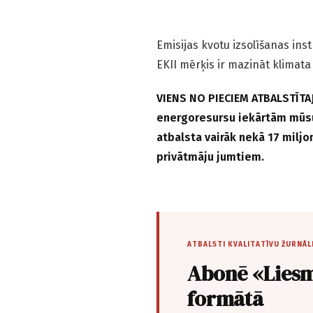
Emisijas kvotu izsolīšanas in
EKII mērķis ir mazināt klima
VIENS NO PIECIEM ATBALSTĪTAJ
energoresursu iekārtām mūsu 
atbalsta vairāk nekā 17 miljo
privātmāju jumtiem.
ATBALSTI KVALITATĪVU ŽURNĀL
Abonē «Liesm
formātā