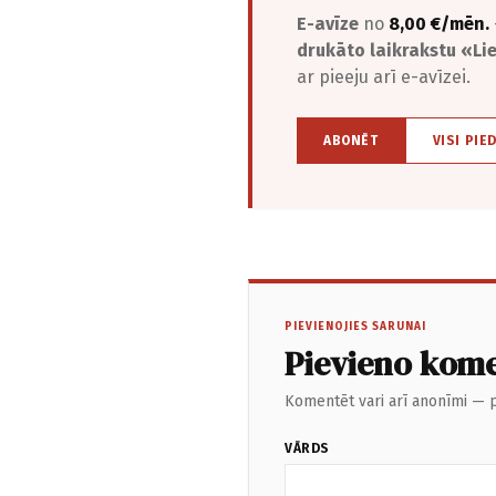
E-avīze
no
8,00 €/mēn.
drukāto laikrakstu «L
ar pieeju arī e-avīzei.
ABONĒT
VISI PIE
PIEVIENOJIES SARUNAI
Pievieno kom
Komentēt vari arī anonīmi — p
VĀRDS