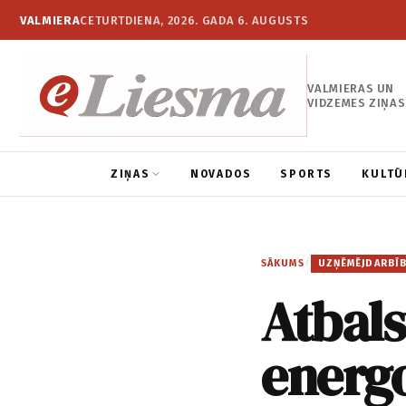
VALMIERA
CETURTDIENA, 2026. GADA 6. AUGUSTS
VALMIERAS UN
VIDZEMES ZIŅAS
ZIŅAS
NOVADOS
SPORTS
KULTŪ
SĀKUMS
/
UZŅĒMĒJDARBĪ
Atbals
energo