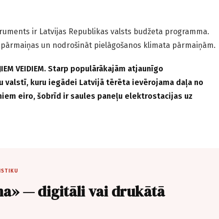
struments ir Latvijas Republikas valsts budžeta programma.
ta pārmaiņas un nodrošināt pielāgošanos klimata pārmaiņām.
IEM VEIDIEM. Starp populārākajām atjaunīgo
valstī, kuru iegādei Latvijā tērēta ievērojama daļa no
niem eiro, šobrīd ir saules paneļu elektrostacijas uz
ISTIKU
a» — digitāli vai drukātā