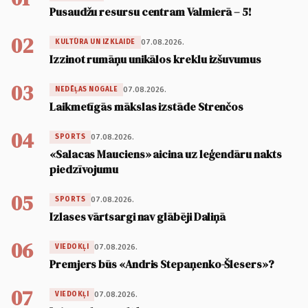
Pusaudžu resursu centram Valmierā – 5!
02
07.08.2026.
KULTŪRA UN IZKLAIDE
Izzinot rumāņu unikālos kreklu izšuvumus
03
07.08.2026.
NEDĒĻAS NOGALE
Laikmetīgās mākslas izstāde Strenčos
04
07.08.2026.
SPORTS
«Salacas Mauciens» aicina uz leģendāru nakts
piedzīvojumu
05
07.08.2026.
SPORTS
Izlases vārtsargi nav glābēji Daliņā
06
07.08.2026.
VIEDOKĻI
Premjers būs «Andris Stepaņenko-Šlesers»?
07
07.08.2026.
VIEDOKĻI