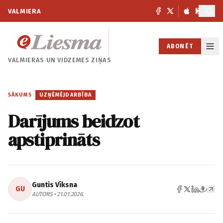
VALMIERA
ABONĒT
VALMIERAS UN
VIDZEMES ZIŅAS
SĀKUMS
/
UZŅĒMĒJDARBĪBA
Darījums beidzot
apstiprināts
Guntis Vīksna
GU
AUTORS • 21.01.2026.