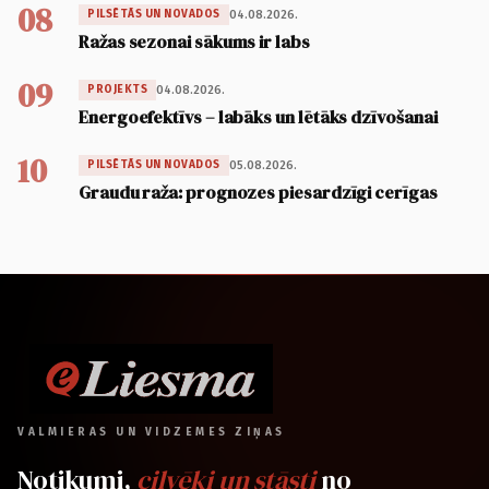
08
04.08.2026.
PILSĒTĀS UN NOVADOS
Ražas sezonai sākums ir labs
09
04.08.2026.
PROJEKTS
Energoefektīvs – labāks un lētāks dzīvošanai
10
05.08.2026.
PILSĒTĀS UN NOVADOS
Graudu raža: prognozes piesardzīgi cerīgas
VALMIERAS UN VIDZEMES ZIŅAS
Notikumi,
cilvēki un stāsti
no