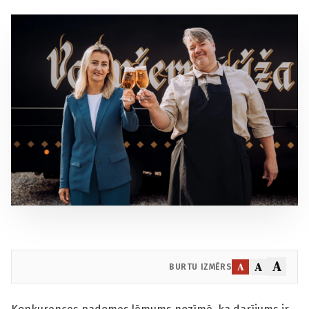
A
A
A
BURTU IZMĒRS