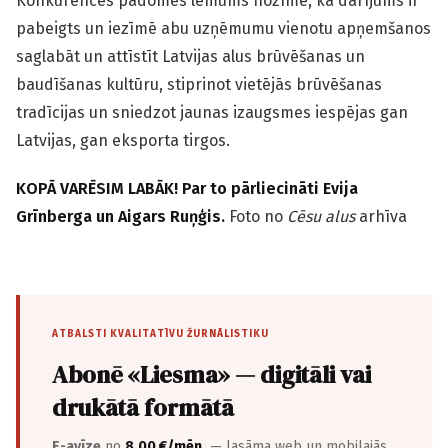
Konkurences padomes lēmums nozīmē, ka darījums ir
pabeigts un iezīmē abu uzņēmumu vienotu apņemšanos
saglabāt un attīstīt Latvijas alus brūvēšanas un
baudīšanas kultūru, stiprinot vietējās brūvēšanas
tradīcijas un sniedzot jaunas izaugsmes iespējas gan
Latvijas, gan eksporta tirgos.
KOPĀ VARĒSIM LABĀK! Par to pārliecināti Evija
Grīnberga un Aigars Ruņģis.
Foto no
Cēsu alus
arhīva
ATBALSTI KVALITATĪVU ŽURNĀLISTIKU
Abonē «Liesma» — digitāli vai
drukātā formātā
E-avīze
no
8,00 €/mēn.
— lasāma web un mobilajās