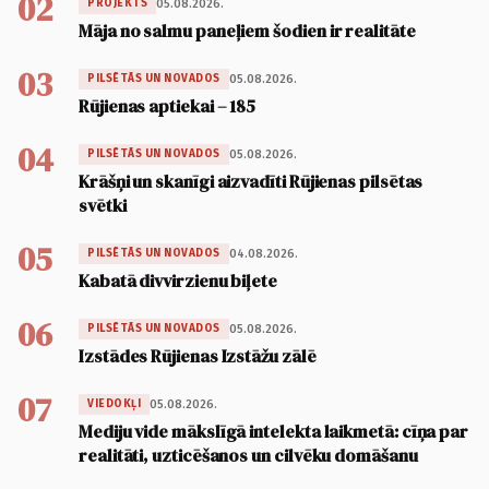
02
05.08.2026.
PROJEKTS
Māja no salmu paneļiem šodien ir realitāte
03
05.08.2026.
PILSĒTĀS UN NOVADOS
Rūjienas aptiekai – 185
04
05.08.2026.
PILSĒTĀS UN NOVADOS
Krāšņi un skanīgi aizvadīti Rūjienas pilsētas
svētki
05
04.08.2026.
PILSĒTĀS UN NOVADOS
Kabatā divvirzienu biļete
06
05.08.2026.
PILSĒTĀS UN NOVADOS
Izstādes Rūjienas Izstāžu zālē
07
05.08.2026.
VIEDOKĻI
Mediju vide mākslīgā intelekta laikmetā: cīņa par
realitāti, uzticēšanos un cilvēku domāšanu