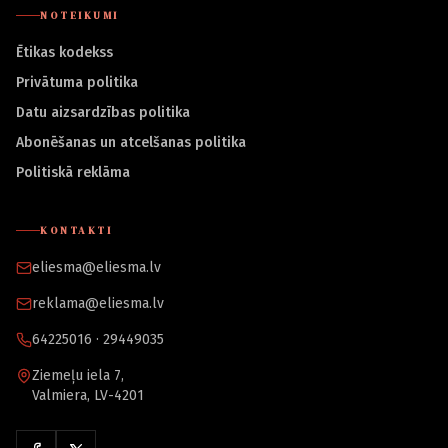
NOTEIKUMI
Ētikas kodekss
Privātuma politika
Datu aizsardzības politika
Abonēšanas un atcelšanas politika
Politiskā reklāma
KONTAKTI
eliesma@eliesma.lv
reklama@eliesma.lv
64225016 · 29449035
Ziemeļu iela 7,
Valmiera, LV-4201