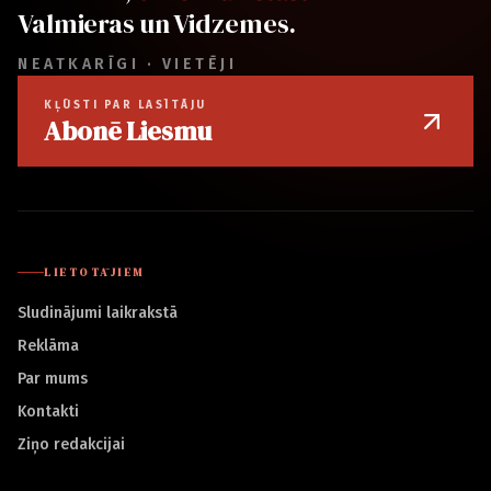
Valmieras un Vidzemes.
NEATKARĪGI · VIETĒJI
KĻŪSTI PAR LASĪTĀJU
Abonē Liesmu
LIETOTĀJIEM
Sludinājumi laikrakstā
Reklāma
Par mums
Kontakti
Ziņo redakcijai