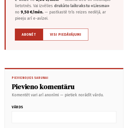
lietotnēs. Vai izvēlies
drukāto laikrakstu «Liesma»
no
9,50 €/mēn.
— pastkastē trīs reizes nedēļā, ar
pieeju arī e-avīzei.
ABONĒT
VISI PIEDĀVĀJUMI
PIEVIENOJIES SARUNAI
Pievieno komentāru
Komentēt vari arī anonīmi — pietiek norādīt vārdu.
VĀRDS