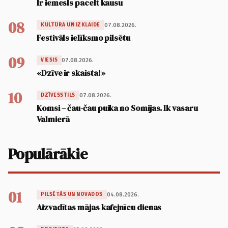
Ir iemesls pacelt kausu
08
07.08.2026.
KULTŪRA UN IZKLAIDE
Festivāls ielīksmo pilsētu
09
07.08.2026.
VIESIS
«Dzīve ir skaista!»
10
07.08.2026.
DZĪVESSTILS
Komsi – čau-čau puika no Somijas. Ik vasaru
Valmierā
Populārākie
01
04.08.2026.
PILSĒTĀS UN NOVADOS
Aizvadītas mājas kafejnīcu dienas