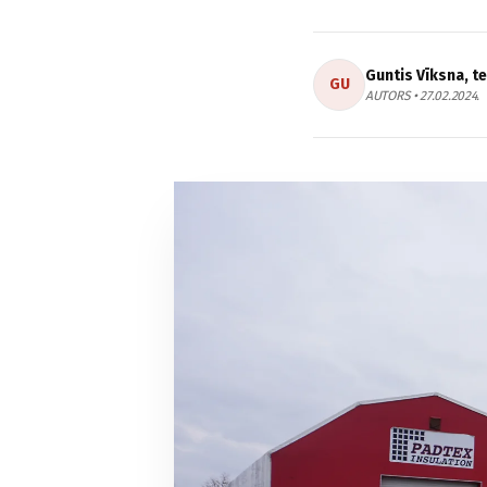
Guntis Vīksna, t
GU
AUTORS • 27.02.2024.