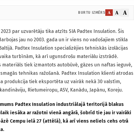
A
A
A
BURTU IZMĒRS
023 par uzvarētāju tika atzīts SIA Padtex Insulation. Šis
bojas jau no 2003. gada un ir viens no vadošajiem stikla
ltijā. Padtex Insulation specializējies tehniskās izo­lācijas
vaika turbīnām, kā arī ugunsdrošu materiālu izstrādē.
as materiāls tiek izmantots autobūvē, gāzes un naftas ieguvē,
 smagās tehnikas ražošanā. Padtex Insulation klienti atrodas
 produkcija tiek eksportēta uz vairāk nekā 30 valstīm,
 Skandināviju, Rietumeiropu, ASV, Kanādu, Japānu, Koreju.
ums Padtex Insulation industriālajā teritorijā blakus
aik iesāka ar ražotni vienā angārā, šobrīd tie jau ir vairāki
ē Cempu ielā 27 (attēlā), kā arī viens neliels cehs otrā
a.