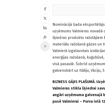
Nominācijā Gada eksportētājs 2
uzņēmums Valmieras novadā dar
šķiedras produktu ražotājiem Ba
materiālu ražošanā gāzes un t
Valmierā izgatavotais izolācij
enerģijas ražošanā, kuģubūvē,
visā pasaulē. Šobrīd uzņēmuma
galvenokārt uz Itāliju, Vāciju,
BIZNESS GĀJIS PLAŠUMĀ. Uzņēm
Valmieras stikla šķiedrai savul
angāri uzņēmuma galvenajā bāz
pusē Valmierai – Purva ielā 12