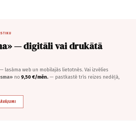
ISTIKU
a» — digitāli vai drukātā
— lasāma web un mobilajās lietotnēs. Vai izvēlies
iesma»
no
9,50 €/mēn.
— pastkastē trīs reizes nedēļā,
DĀVĀJUMI