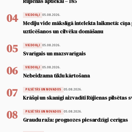
Rūjienas aptiekai – 185
04
05.08.2026.
VIEDOKĻI
Mediju vide mākslīgā intelekta laikmetā: cīņa p
uzticēšanos un cilvēku domāšanu
05
05.08.2026.
VIEDOKĻI
Svarīgais un mazsvarīgais
06
05.08.2026.
VIEDOKĻI
Nebeidzama tīklu kārtošana
07
05.08.2026.
PILSĒTĀS UN NOVADOS
Krāšņi un skanīgi aizvadīti Rūjienas pilsētas s
08
05.08.2026.
PILSĒTĀS UN NOVADOS
Graudu raža: prognozes piesardzīgi cerīgas