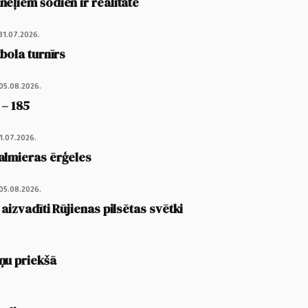
eļiem šodien ir realitāte
31.07.2026.
tbola turnīrs
05.08.2026.
 – 185
1.07.2026.
almieras ērģeles
05.08.2026.
 aizvadīti Rūjienas pilsētas svētki
ņu priekšā