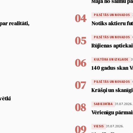
Māja no salmu pan
04
PILSĒTĀS UN NOVADOS
ar realitāti,
Notiks aktieru fu
05
PILSĒTĀS UN NOVADOS
Rūjienas aptiekai
06
3
KULTŪRA UN IZKLAIDE
140 gadus skan V
07
PILSĒTĀS UN NOVADOS
Krāšņi un skanīgi
vētki
08
31.07.2026.
SABIEDRĪBA
Vērienīgu pārmai
09
31.07.2026.
VIESIS