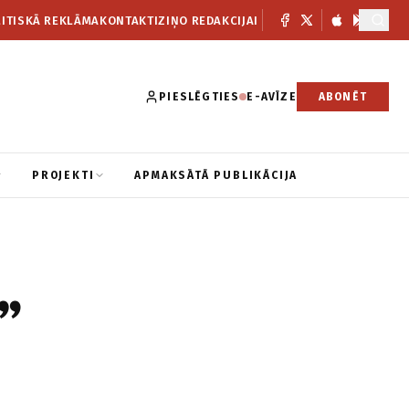
ITISKĀ REKLĀMA
KONTAKTI
ZIŅO REDAKCIJAI
PIESLĒGTIES
E-AVĪZE
ABONĒT
PROJEKTI
APMAKSĀTĀ PUBLIKĀCIJA
”