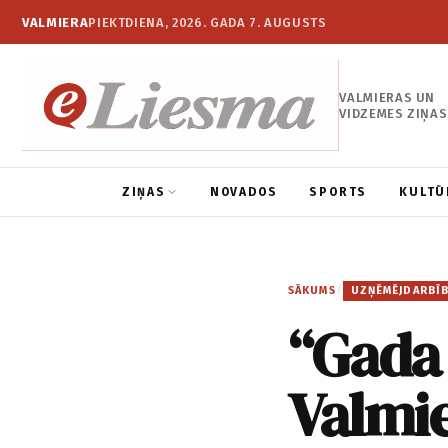
VALMIERA
PIEKTDIENA, 2026. GADA 7. AUGUSTS
VALMIERAS UN
VIDZEMES ZIŅAS
ZIŅAS
NOVADOS
SPORTS
KULTŪ
SĀKUMS
/
UZŅĒMĒJDARBĪ
“Gada 
Valmi