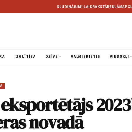
SLUDINĀJUMI LAIKRAKSTĀ
REKLĀMA
POL
RA
IZGLĪTĪBA
DZĪVE
VALMIERIETIS
VIEDOKĻI
BA
eksportētājs 2023
eras novadā