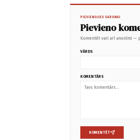
PIEVIENOJIES SARUNAI
Pievieno kom
Komentēt vari arī anonīmi — p
VĀRDS
KOMENTĀRS
KOMENTĒT