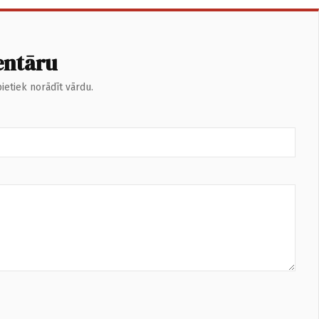
entāru
ietiek norādīt vārdu.