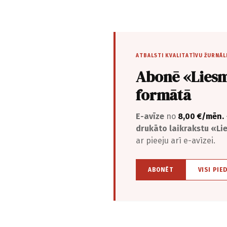
ATBALSTI KVALITATĪVU ŽURNĀL
Abonē «Liesm
formātā
E-avīze
no
8,00 €/mēn.
drukāto laikrakstu «L
ar pieeju arī e-avīzei.
ABONĒT
VISI PIE