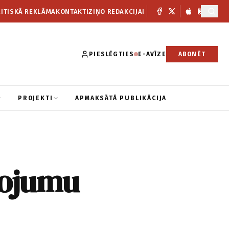
ITISKĀ REKLĀMA
KONTAKTI
ZIŅO REDAKCIJAI
PIESLĒGTIES
E-AVĪZE
ABONĒT
PROJEKTI
APMAKSĀTĀ PUBLIKĀCIJA
pojumu