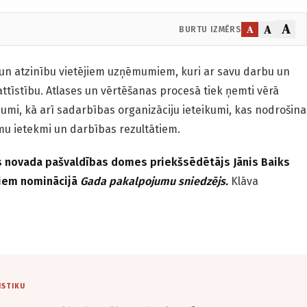
A
A
A
BURTU IZMĒRS
un atzinību vietējiem uzņēmumiem, kuri ar savu darbu un
ttīstību. Atlases un vērtēšanas procesā tiek ņemti vērā
umi, kā arī sadarbības organizāciju ieteikumi, kas nodrošina
u ietekmi un darbības rezultātiem.
 novada pašvaldības domes priekšsēdētājs Jānis Baiks
ekiem nominācijā
Gada pakalpojumu sniedzējs.
Klāva
ISTIKU