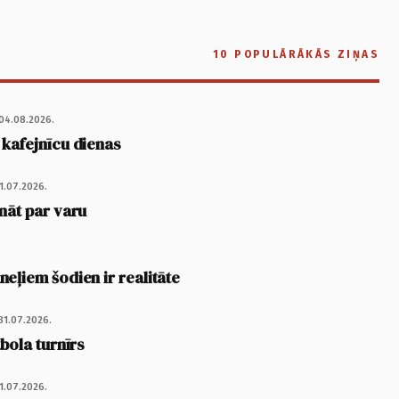
10 POPULĀRĀKĀS ZIŅAS
04.08.2026.
 kafejnīcu dienas
1.07.2026.
nāt par varu
eļiem šodien ir realitāte
31.07.2026.
tbola turnīrs
1.07.2026.