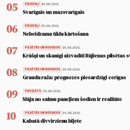
05
05.08.2026.
VIEDOKĻI
Svarīgais un mazsvarīgais
06
05.08.2026.
VIEDOKĻI
Nebeidzama tīklu kārtošana
07
05.08.2026.
PILSĒTĀS UN NOVADOS
Krāšņi un skanīgi aizvadīti Rūjienas pilsētas s
08
05.08.2026.
PILSĒTĀS UN NOVADOS
Graudu raža: prognozes piesardzīgi cerīgas
09
05.08.2026.
PROJEKTS
Māja no salmu paneļiem šodien ir realitāte
10
04.08.2026.
PILSĒTĀS UN NOVADOS
Kabatā divvirzienu biļete