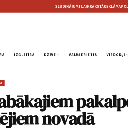
SLUDINĀJUMI LAIKRAKSTĀ
REKLĀMA
POL
RA
IZGLĪTĪBA
DZĪVE
VALMIERIETIS
VIEDOKĻI
BA
labākajiem pakal
zējiem novadā