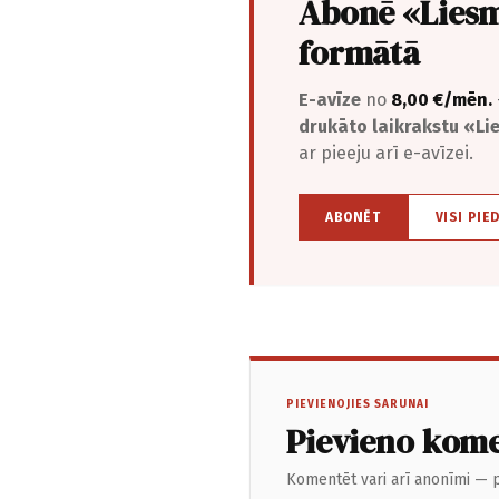
Abonē «Liesm
formātā
E-avīze
no
8,00 €/mēn.
drukāto laikrakstu «L
ar pieeju arī e-avīzei.
ABONĒT
VISI PIE
PIEVIENOJIES SARUNAI
Pievieno kom
Komentēt vari arī anonīmi — p