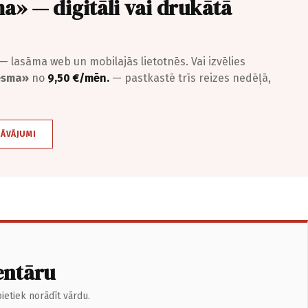
a» — digitāli vai drukātā
— lasāma web un mobilajās lietotnēs. Vai izvēlies
iesma»
no
9,50 €/mēn.
— pastkastē trīs reizes nedēļā,
DĀVĀJUMI
entāru
ietiek norādīt vārdu.