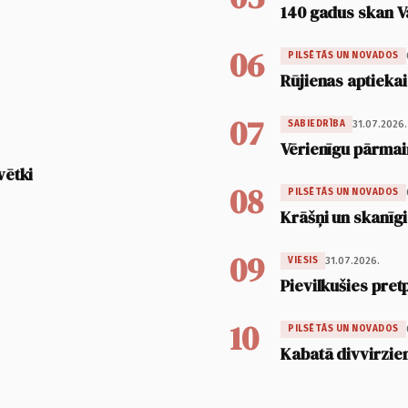
140 gadus skan V
06
PILSĒTĀS UN NOVADOS
Rūjienas aptiekai
07
31.07.2026.
SABIEDRĪBA
Vērienīgu pārmai
vētki
08
PILSĒTĀS UN NOVADOS
Krāšņi un skanīgi
09
31.07.2026.
VIESIS
Pievilkušies pret
10
PILSĒTĀS UN NOVADOS
Kabatā divvirzien