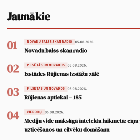
Jaunākie
01
05.08.2026.
NOVADU BALSS SKAN RADIO
Novadu balss skan radio
02
05.08.2026.
PILSĒTĀS UN NOVADOS
Izstādes Rūjienas Izstāžu zālē
03
05.08.2026.
PILSĒTĀS UN NOVADOS
Rūjienas aptiekai – 185
04
05.08.2026.
VIEDOKĻI
Mediju vide mākslīgā intelekta laikmetā: cīņa p
uzticēšanos un cilvēku domāšanu