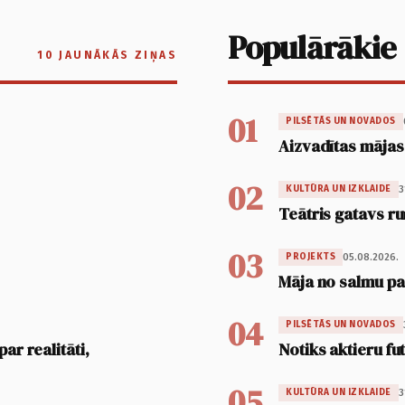
Populārākie
10 JAUNĀKĀS ZIŅAS
01
PILSĒTĀS UN NOVADOS
Aizvadītas mājas
02
3
KULTŪRA UN IZKLAIDE
Teātris gatavs ru
03
05.08.2026.
PROJEKTS
Māja no salmu pan
04
PILSĒTĀS UN NOVADOS
ar realitāti,
Notiks aktieru fu
05
3
KULTŪRA UN IZKLAIDE