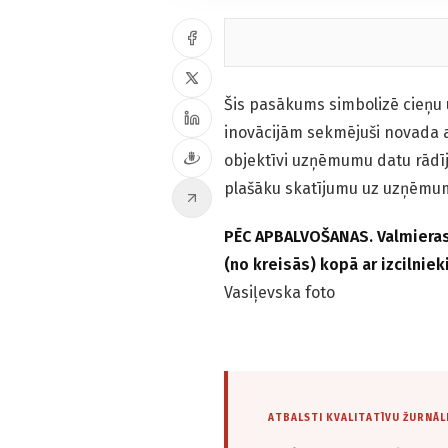
Šis pasākums simbolizē cieņu 
inovācijām sekmējuši novada a
objektīvi uzņēmumu datu rādīj
plašāku skatījumu uz uzņēmum
PĒC APBALVOŠANAS. Valmieras
(no kreisās) kopā ar izcilni
Vasiļevska foto
ATBALSTI KVALITATĪVU ŽURNĀL