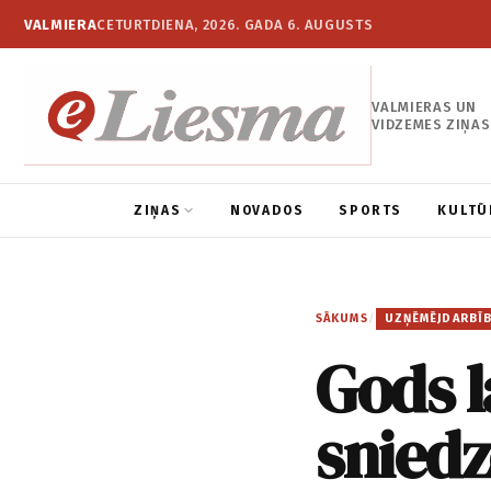
VALMIERA
CETURTDIENA, 2026. GADA 6. AUGUSTS
VALMIERAS UN
VIDZEMES ZIŅAS
ZIŅAS
NOVADOS
SPORTS
KULTŪ
SĀKUMS
/
UZŅĒMĒJDARBĪ
Gods 
snied