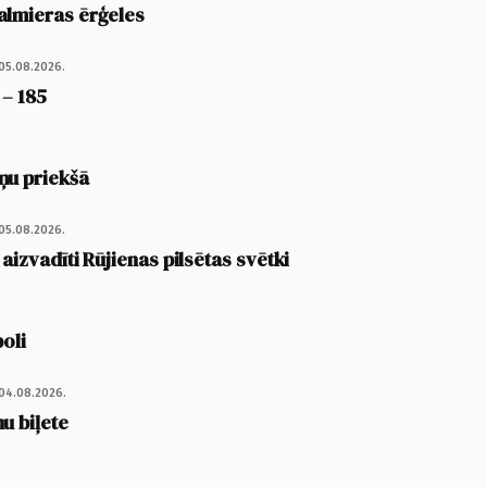
almieras ērģeles
05.08.2026.
 – 185
ņu priekšā
05.08.2026.
 aizvadīti Rūjienas pilsētas svētki
poli
04.08.2026.
u biļete