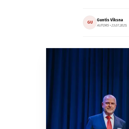
Guntis Vīksna
GU
AUTORS • 23.07.2025.