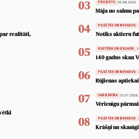
03
05.08.2026.
PROJEKTS
Māja no salmu pan
04
PILSĒTĀS UN NOVADOS
ar realitāti,
Notiks aktieru fu
05
3
KULTŪRA UN IZKLAIDE
140 gadus skan V
06
PILSĒTĀS UN NOVADOS
Rūjienas aptiekai
07
31.07.2026.
SABIEDRĪBA
Vērienīgu pārmai
vētki
08
PILSĒTĀS UN NOVADOS
Krāšņi un skanīgi