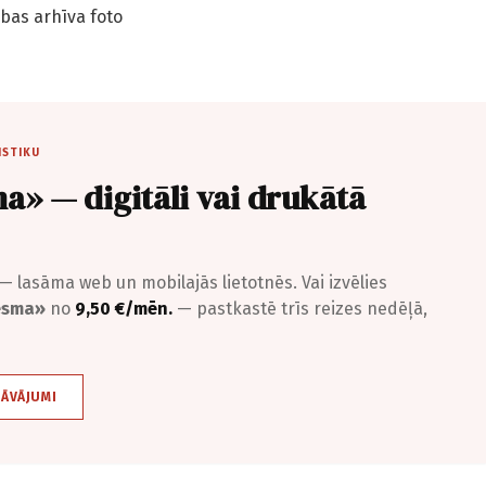
bas arhīva foto
ISTIKU
a» — digitāli vai drukātā
— lasāma web un mobilajās lietotnēs. Vai izvēlies
iesma»
no
9,50 €/mēn.
— pastkastē trīs reizes nedēļā,
DĀVĀJUMI