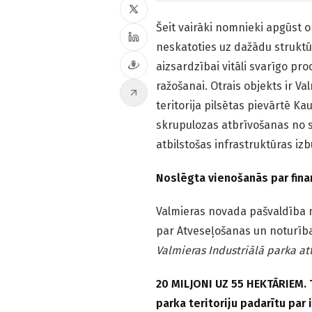
Šeit vairāki nomnieki apgūst o
neskatoties uz dažādu struktūr
aizsardzībai vitāli svarīgo pr
ražošanai. Otrais objekts ir Va
teritorija pilsētas pievārtē K
skrupulozas atbrīvošanas no 
atbilstošas infrastruktūras iz
Noslēgta vienošanās par fin
Valmieras novada pašvaldība n
par Atveseļošanas un noturīb
Valmieras Industriālā parka at
20 MILJONI UZ 55 HEKTĀRIEM. Ti
parka teritoriju padarītu par