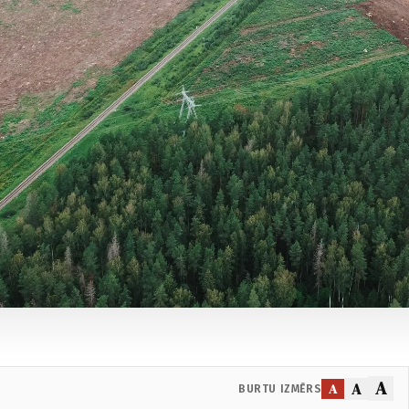
A
A
A
BURTU IZMĒRS