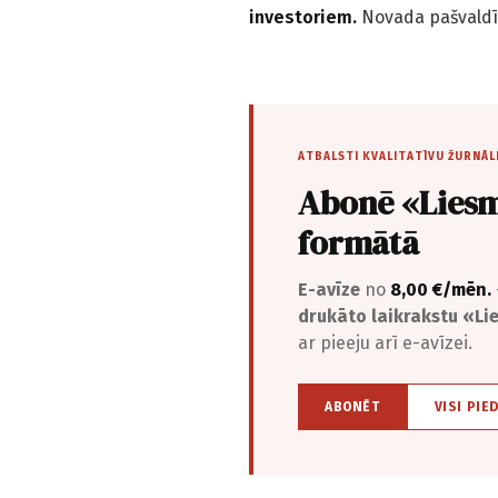
investoriem.
Novada pašvaldī
ATBALSTI KVALITATĪVU ŽURNĀL
Abonē «Liesm
formātā
E-avīze
no
8,00 €/mēn.
drukāto laikrakstu «L
ar pieeju arī e-avīzei.
ABONĒT
VISI PIE