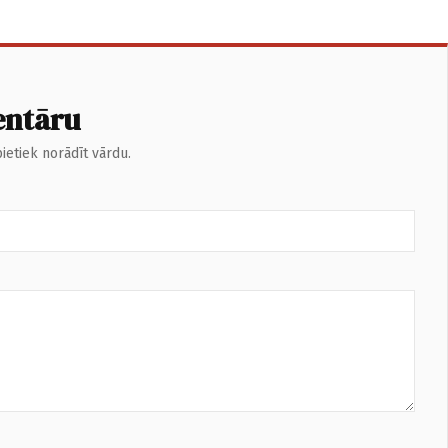
entāru
ietiek norādīt vārdu.