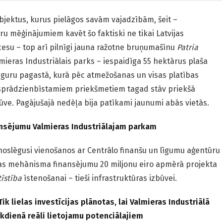
bjektus, kurus pielāgos savām vajadzībām, šeit –
u mēģinājumiem kavēt šo faktiski ne tikai Latvijas
ocesu – top arī pilnīgi jauna ražotne bruņumašīnu
Patria
lmieras Industriālais parks – iespaidīga 55 hektārus plaša
auguru pagastā, kurā pēc atmežošanas un visas platības
sprādzienbīstamiem priekšmetiem tagad stāv priekšā
būve. Pagājušajā nedēļa bija patīkami jaunumi abās vietās.
ansējumu Valmieras Industriālajam parkam
oslēgusi vienošanos ar Centrālo finanšu un līgumu aģentūru
as mehānisma finansējumu 20 miljonu eiro apmērā projekta
tīstība
īstenošanai – tieši infrastruktūras izbūvei.
k lielas investīcijas plānotas, lai Valmieras Industriālā
 ikdienā reāli lietojamu potenciālajiem