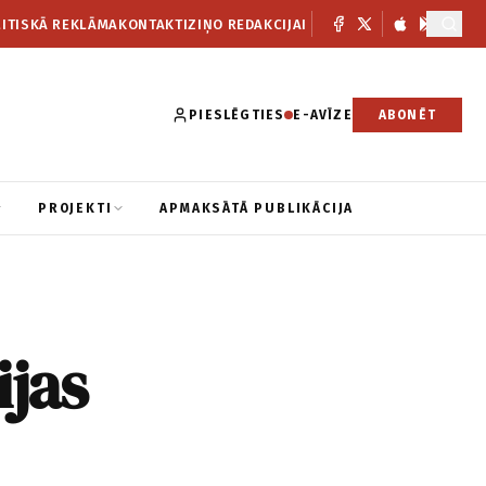
ITISKĀ REKLĀMA
KONTAKTI
ZIŅO REDAKCIJAI
PIESLĒGTIES
E-AVĪZE
ABONĒT
PROJEKTI
APMAKSĀTĀ PUBLIKĀCIJA
jas