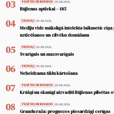
03
05.08.2026.
PILSĒTĀS UN NOVADOS
Rūjienas aptiekai – 185
04
05.08.2026.
VIEDOKĻI
Mediju vide mākslīgā intelekta laikmetā: cīņa p
uzticēšanos un cilvēku domāšanu
05
05.08.2026.
VIEDOKĻI
Svarīgais un mazsvarīgais
06
05.08.2026.
VIEDOKĻI
Nebeidzama tīklu kārtošana
07
05.08.2026.
PILSĒTĀS UN NOVADOS
Krāšņi un skanīgi aizvadīti Rūjienas pilsētas s
08
05.08.2026.
PILSĒTĀS UN NOVADOS
Graudu raža: prognozes piesardzīgi cerīgas