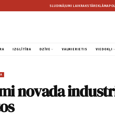
SLUDINĀJUMI LAIKRAKSTĀ
REKLĀMA
POL
RA
IZGLĪTĪBA
DZĪVE
VALMIERIETIS
VIEDOKĻI
BA
i novada industri
tos