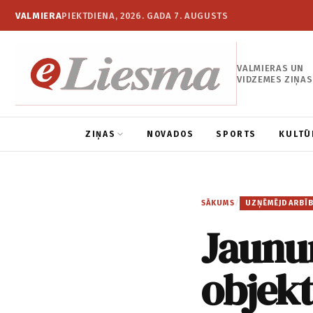
VALMIERA
PIEKTDIENA, 2026. GADA 7. AUGUSTS
VALMIERAS UN
VIDZEMES ZIŅAS
ZIŅAS
NOVADOS
SPORTS
KULTŪ
SĀKUMS
/
UZŅĒMĒJDARBĪ
Jaunum
objek