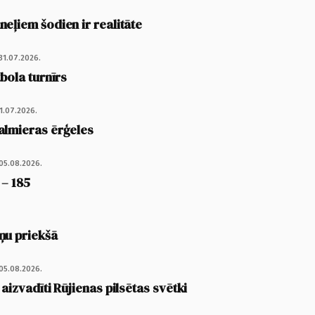
eļiem šodien ir realitāte
31.07.2026.
tbola turnīrs
1.07.2026.
almieras ērģeles
05.08.2026.
 – 185
ņu priekšā
05.08.2026.
 aizvadīti Rūjienas pilsētas svētki