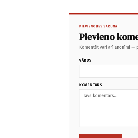
PIEVIENOJIES SARUNAI
Pievieno kom
Komentēt vari arī anonīmi — p
VĀRDS
KOMENTĀRS