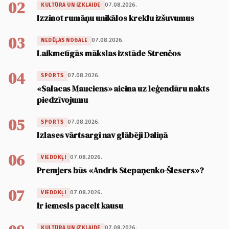
02
07.08.2026.
KULTŪRA UN IZKLAIDE
Izzinot rumāņu unikālos kreklu izšuvumus
03
07.08.2026.
NEDĒĻAS NOGALE
Laikmetīgās mākslas izstāde Strenčos
04
07.08.2026.
SPORTS
«Salacas Mauciens» aicina uz leģendāru nakts
piedzīvojumu
05
07.08.2026.
SPORTS
Izlases vārtsargi nav glābēji Daliņā
06
07.08.2026.
VIEDOKĻI
Premjers būs «Andris Stepaņenko-Šlesers»?
07
07.08.2026.
VIEDOKĻI
Ir iemesls pacelt kausu
07.08.2026.
KULTŪRA UN IZKLAIDE