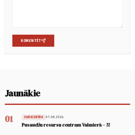
KOMENTĒT
Jaunākie
01
07.08.2026.
SABIEDRĪBA
Pusaudžu resursu centram Valmierā – 5!