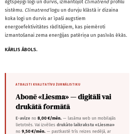
ilgtspējīgi logi un durvis, izmantojot
Climatrend
profilu
sistēmu.
Climatrend
logu un durvju klāstā ir dizaina
koka logi un durvis ar īpaši augstiem
energoefektivitātes rādītājiem, kas piemēroti
izmantošanai zema enerģijas patēriņa un pasīvās ēkās.
KĀRLIS ĀBOLS.
ATBALSTI KVALITATĪVU ŽURNĀLISTIKU
Abonē «Liesma» — digitāli vai
drukātā formātā
E-avīze
no
8,00 €/mēn.
— lasāma web un mobilajās
lietotnēs. Vai izvēlies
drukāto laikrakstu «Liesma»
no
9,50 €/mēn.
— pastkastē trīs reizes nedēļā, ar