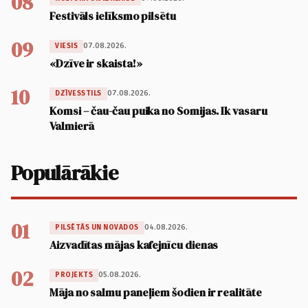
08
Festivāls ielīksmo pilsētu
09
07.08.2026.
VIESIS
«Dzīve ir skaista!»
10
07.08.2026.
DZĪVESSTILS
Komsi – čau-čau puika no Somijas. Ik vasaru
Valmierā
Populārākie
01
04.08.2026.
PILSĒTĀS UN NOVADOS
Aizvadītas mājas kafejnīcu dienas
02
05.08.2026.
PROJEKTS
Māja no salmu paneļiem šodien ir realitāte