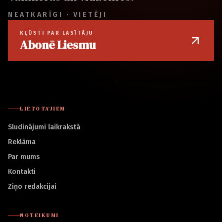
NEATKARĪGI · VIETĒJI
KĻŪSTI PAR LASĪTĀJU
Abonē Liesmu
LIETOTĀJIEM
Sludinājumi laikrakstā
Reklāma
Par mums
Kontakti
Ziņo redakcijai
NOTEIKUMI