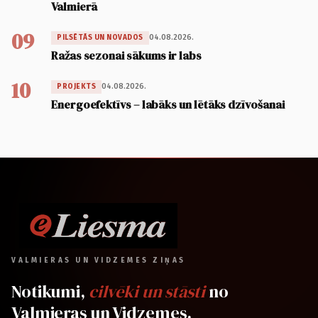
Valmierā
09
04.08.2026.
PILSĒTĀS UN NOVADOS
Ražas sezonai sākums ir labs
10
04.08.2026.
PROJEKTS
Energoefektīvs – labāks un lētāks dzīvošanai
VALMIERAS UN VIDZEMES ZIŅAS
Notikumi,
cilvēki un stāsti
no
Valmieras un Vidzemes.