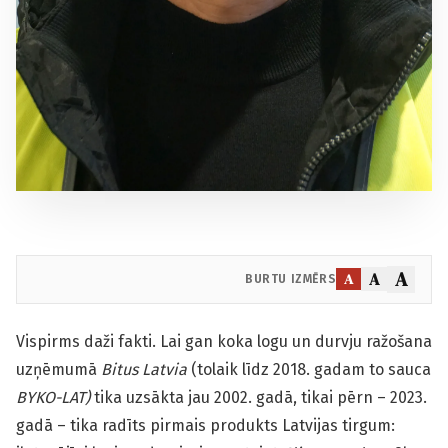
A
A
A
BURTU IZMĒRS
Vispirms daži fakti. Lai gan koka logu un durvju ražošana
uzņēmumā
Bitus Latvia
(tolaik līdz 2018. gadam to sauca
BYKO-LAT)
tika uzsākta jau 2002. gadā, tikai pērn – 2023.
gadā – tika radīts pirmais produkts Latvijas tirgum: