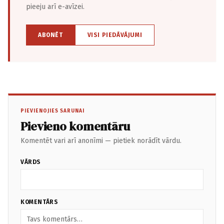
pieeju arī e-avīzei.
ABONĒT
VISI PIEDĀVĀJUMI
PIEVIENOJIES SARUNAI
Pievieno komentāru
Komentēt vari arī anonīmi — pietiek norādīt vārdu.
VĀRDS
KOMENTĀRS