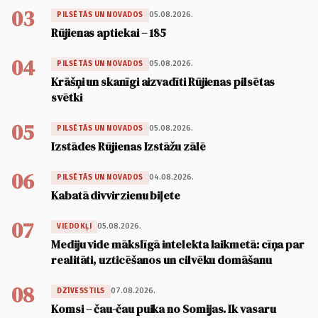
03
05.08.2026.
PILSĒTĀS UN NOVADOS
Rūjienas aptiekai – 185
04
05.08.2026.
PILSĒTĀS UN NOVADOS
Krāšņi un skanīgi aizvadīti Rūjienas pilsētas
svētki
05
05.08.2026.
PILSĒTĀS UN NOVADOS
Izstādes Rūjienas Izstāžu zālē
06
04.08.2026.
PILSĒTĀS UN NOVADOS
Kabatā divvirzienu biļete
07
05.08.2026.
VIEDOKĻI
Mediju vide mākslīgā intelekta laikmetā: cīņa par
realitāti, uzticēšanos un cilvēku domāšanu
08
07.08.2026.
DZĪVESSTILS
Komsi – čau-čau puika no Somijas. Ik vasaru