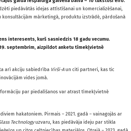
tājus gaida iespaidīga galvenā balva – 10 tūkstoši eiro.
zēti piedāvātās idejas attīstīšanai un komercializēšanai,
u konsultācijām mārketingā, produktu izstrādē, pārdošanā
iens interesents, kurš sasniedzis 18 gadu vecumu.
 19. septembrim, aizpildot anketu tīmekļvietnē
a arī akciju sabiedrība
Virši-A
un citi partneri, kas tic
inovācijām vides jomā.
ormāciju par piedalīšanos var atrast tīmekļvietnē
diviem hakatoniem. Pirmais – 2021. gadā – vainagojās ar
Glass Technology
uzvaru, kas piedāvāja ideju par stikla
ieģeļos un citos celtniecības materiālos. Otrajā – 2023. gadā