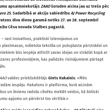
itumu apsaimniekotājs
ZAAO
šoruden aicina jau uz trešo pēc
ro 25.
Sadarbībā ar akciju sabiedrību
AJ Power Recycling
ratons divu dienu garumā notiks 27. un 28. septembrī
aibe
Cēsu novada Stalbes pagastā.
– rast inovatīvus, praktiski īstenojamus un
 plastmasas, nolietota tekstila un putuplasta pārstrādei un
niekiem būs iespēja attīstīt savas idejas un strādāt kopā ar
ares profesionāļiem, kas palīdzēs risinājumiem pārtapt
jās.
AAO
valdes priekšsēdētājs
Gints Kukainis
: «Mēs
adām iespēju. Hakatons ir platforma, kurā aicinām
kus un ikvienu radošu cilvēku meklēt veidus, kā būtiski
umu apjomu un pārvērst tos vērtībā.»