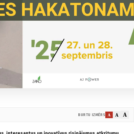
A
A
A
BURTU IZMĒRS
us, interesantus un inovatīvus risinājumus atkritumu