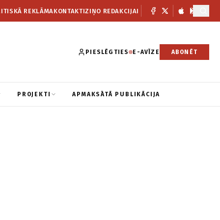
ITISKĀ REKLĀMA
KONTAKTI
ZIŅO REDAKCIJAI
PIESLĒGTIES
E-AVĪZE
ABONĒT
PROJEKTI
APMAKSĀTĀ PUBLIKĀCIJA