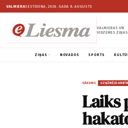
VALMIERA
SESTDIENA, 2026. GADA 8. AUGUSTS
VALMIERAS UN
VIDZEMES ZIŅAS
ZIŅAS
NOVADOS
SPORTS
KULTŪ
SĀKUMS
/
UZŅĒMĒJDARBĪ
Laiks 
hakat