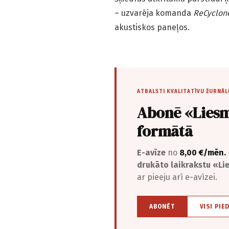
– uzvarēja komanda
ReCyclon
akustiskos paneļos.
ATBALSTI KVALITATĪVU ŽURNĀL
Abonē «Liesm
formātā
E-avīze
no
8,00 €/mēn.
drukāto laikrakstu «L
ar pieeju arī e-avīzei.
ABONĒT
VISI PIE