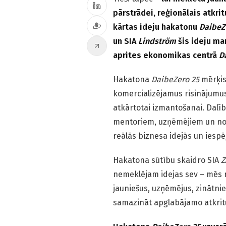
pārstrādei, reģionālais atkr
kārtas ideju hakatonu
DaibeZe
un SIA
Lindström
šis ideju ma
aprites ekonomikas centrā
D
Hakatona
DaibeZero 25
mērķis 
komercializējamus risinājumus
atkārtotai izmantošanai. Dalīb
mentoriem, uzņēmējiem un noz
reālās biznesa idejās un iespē
Hakatona sūtību skaidro SIA
Z
nemeklējam idejas sev – mēs r
jauniešus, uzņēmējus, zinātnie
samazināt apglabājamo atkrit