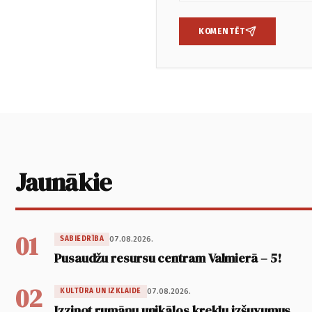
KOMENTĒT
Jaunākie
01
07.08.2026.
SABIEDRĪBA
Pusaudžu resursu centram Valmierā – 5!
02
07.08.2026.
KULTŪRA UN IZKLAIDE
Izzinot rumāņu unikālos kreklu izšuvumus