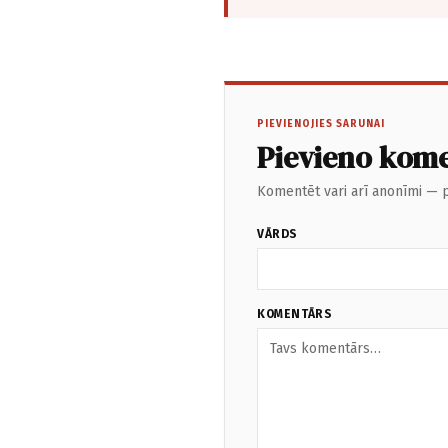
PIEVIENOJIES SARUNAI
Pievieno kom
Komentēt vari arī anonīmi — p
VĀRDS
KOMENTĀRS