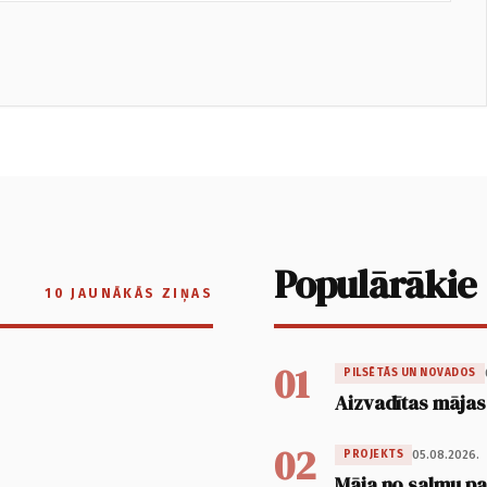
Populārākie
10 JAUNĀKĀS ZIŅAS
01
PILSĒTĀS UN NOVADOS
Aizvadītas mājas
02
05.08.2026.
PROJEKTS
Māja no salmu pan