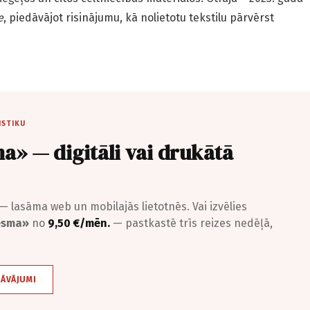
e
, piedāvājot risinājumu, kā nolietotu tekstilu pārvērst
ISTIKU
a» — digitāli vai drukātā
— lasāma web un mobilajās lietotnēs. Vai izvēlies
iesma»
no
9,50 €/mēn.
— pastkastē trīs reizes nedēļā,
DĀVĀJUMI