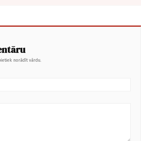
entāru
ietiek norādīt vārdu.