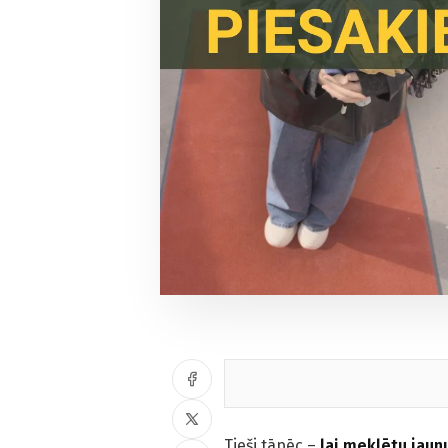
Tieši tāpēc –
lai meklētu jaun