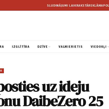
SLUDINĀJUMI LAIKRAKSTĀ
REKLĀMA
POL
RA
IZGLĪTĪBA
DZĪVE
VALMIERIETIS
VIEDOKĻI
BA
posties uz ideju
onu DaibeZero 25