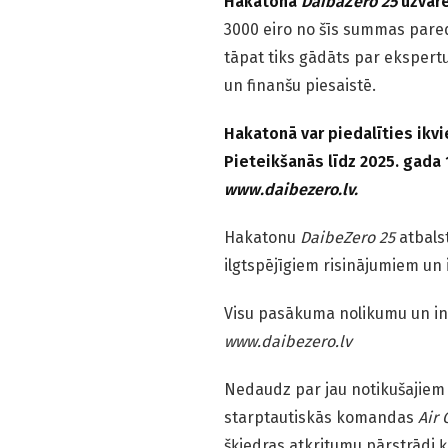
Hakatona
DaibaZero 25
uzvarē
3000 eiro no šīs summas pared
tāpat tiks gādāts par ekspert
un finanšu piesaistē.
Hakatonā var piedalīties ikv
Pieteikšanās līdz 2025. gada
www.daibezero.lv.
Hakatonu
DaibeZero 25
atbalst
ilgtspējīgiem risinājumiem un 
Visu pasākuma nolikumu un inf
www.daibezero.lv
Nedaudz par jau notikušajiem 
starptautiskās komandas
Air 
šķiedras atkritumu pārstrādi ķ