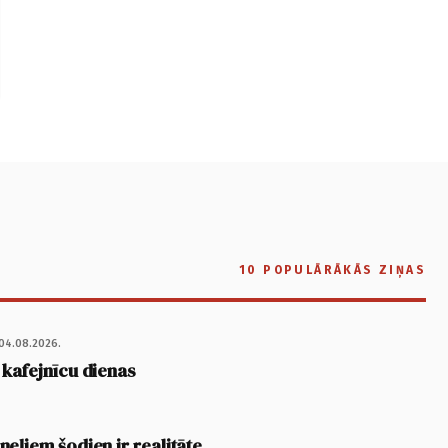
10 POPULĀRĀKĀS ZIŅAS
04.08.2026.
 kafejnīcu dienas
eļiem šodien ir realitāte