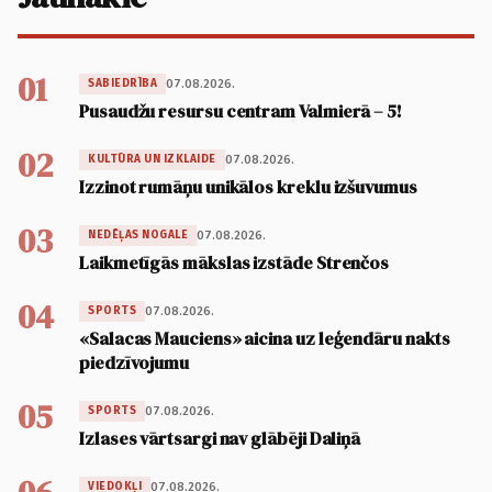
01
07.08.2026.
SABIEDRĪBA
Pusaudžu resursu centram Valmierā – 5!
02
07.08.2026.
KULTŪRA UN IZKLAIDE
Izzinot rumāņu unikālos kreklu izšuvumus
03
07.08.2026.
NEDĒĻAS NOGALE
Laikmetīgās mākslas izstāde Strenčos
04
07.08.2026.
SPORTS
«Salacas Mauciens» aicina uz leģendāru nakts
piedzīvojumu
05
07.08.2026.
SPORTS
Izlases vārtsargi nav glābēji Daliņā
07.08.2026.
VIEDOKĻI