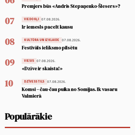
06
Premjers būs «Andris Stepaņenko-Šlesers»?
07
07.08.2026.
VIEDOKĻI
Ir iemesls pacelt kausu
08
07.08.2026.
KULTŪRA UN IZKLAIDE
Festivāls ielīksmo pilsētu
09
07.08.2026.
VIESIS
«Dzīve ir skaista!»
10
07.08.2026.
DZĪVESSTILS
Komsi – čau-čau puika no Somijas. Ik vasaru
Valmierā
Populārākie