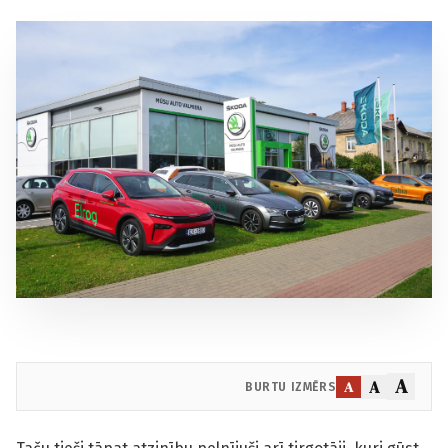
A
A
A
BURTU IZMĒRS