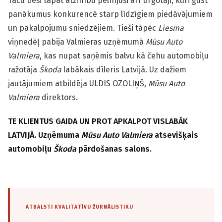
Taču tieši tāpat atzinību pelnījuši arī tirgotāji, kuri gūst
panākumus konkurencē starp līdzīgiem piedāvājumiem
un pakalpojumu sniedzējiem. Tieši tāpēc
Liesma
viņnedēļ pabija Valmieras uzņēmumā
Mūsu Auto
Valmiera
, kas nupat saņēmis balvu kā čehu automobiļu
ražotāja
Škoda
labākais dīleris Latvijā. Uz dažiem
jautājumiem atbildēja ULDIS OZOLIŅŠ,
Mūsu Auto
Valmiera
direktors.
TE KLIENTUS GAIDA UN PROT APKALPOT VISLABĀK
LATVIJĀ. Uzņēmuma
Mūsu Auto Valmiera
atsevišķais
automobiļu
Škoda
pārdošanas salons.
ATBALSTI KVALITATĪVU ŽURNĀLISTIKU