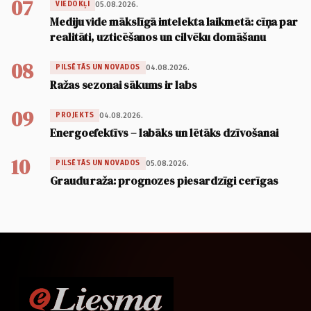
07
05.08.2026.
VIEDOKĻI
Mediju vide mākslīgā intelekta laikmetā: cīņa par
realitāti, uzticēšanos un cilvēku domāšanu
08
04.08.2026.
PILSĒTĀS UN NOVADOS
Ražas sezonai sākums ir labs
09
04.08.2026.
PROJEKTS
Energoefektīvs – labāks un lētāks dzīvošanai
10
05.08.2026.
PILSĒTĀS UN NOVADOS
Graudu raža: prognozes piesardzīgi cerīgas