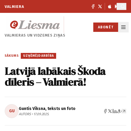
VALMIERA
ABONĒT
VALMIERAS UN
VIDZEMES ZIŅAS
SĀKUMS
/
UZŅĒMĒJDARBĪBA
Latvijā labākais Škoda
dīleris – Valmierā!
Guntis Vīksna, teksts un foto
GU
AUTORS • 17.09.2025.