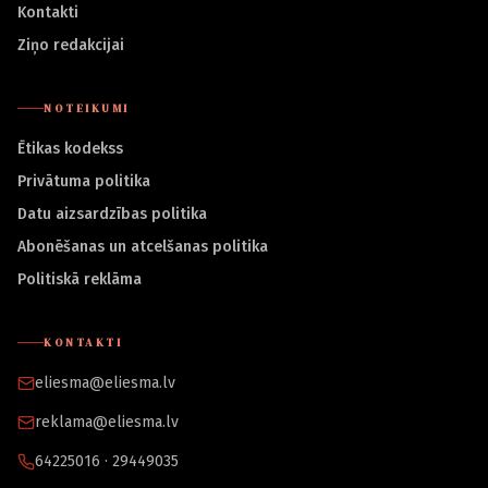
Kontakti
Ziņo redakcijai
NOTEIKUMI
Ētikas kodekss
Privātuma politika
Datu aizsardzības politika
Abonēšanas un atcelšanas politika
Politiskā reklāma
KONTAKTI
eliesma@eliesma.lv
reklama@eliesma.lv
64225016 · 29449035