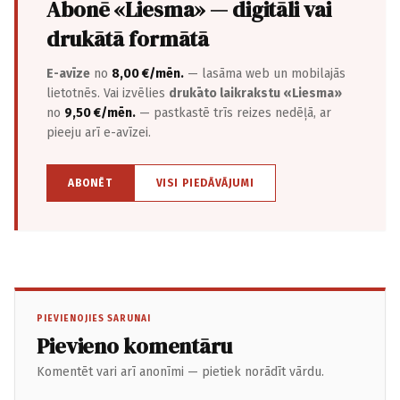
Abonē «Liesma» — digitāli vai
drukātā formātā
E-avīze
no
8,00 €/mēn.
— lasāma web un mobilajās
lietotnēs. Vai izvēlies
drukāto laikrakstu «Liesma»
no
9,50 €/mēn.
— pastkastē trīs reizes nedēļā, ar
pieeju arī e-avīzei.
ABONĒT
VISI PIEDĀVĀJUMI
PIEVIENOJIES SARUNAI
Pievieno komentāru
Komentēt vari arī anonīmi — pietiek norādīt vārdu.