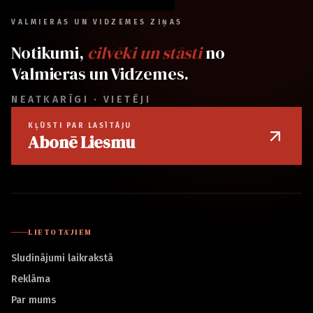
VALMIERAS UN VIDZEMES ZIŅAS
Notikumi,
cilvēki un stāsti
no
Valmieras un Vidzemes.
NEATKARĪGI · VIETĒJI
KĻŪSTI PAR LASĪTĀJU
Abonē Liesmu
LIETOTĀJIEM
Sludinājumi laikrakstā
Reklāma
Par mums