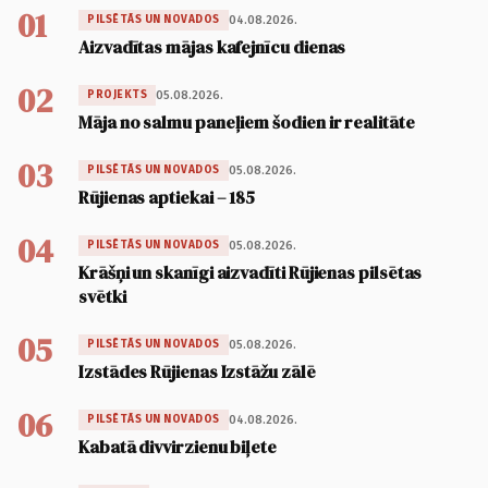
01
04.08.2026.
PILSĒTĀS UN NOVADOS
Aizvadītas mājas kafejnīcu dienas
02
05.08.2026.
PROJEKTS
Māja no salmu paneļiem šodien ir realitāte
03
05.08.2026.
PILSĒTĀS UN NOVADOS
Rūjienas aptiekai – 185
04
05.08.2026.
PILSĒTĀS UN NOVADOS
Krāšņi un skanīgi aizvadīti Rūjienas pilsētas
svētki
05
05.08.2026.
PILSĒTĀS UN NOVADOS
Izstādes Rūjienas Izstāžu zālē
06
04.08.2026.
PILSĒTĀS UN NOVADOS
Kabatā divvirzienu biļete