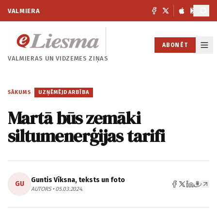
VALMIERA
ABONĒT
VALMIERAS UN
VIDZEMES ZIŅAS
SĀKUMS
/
UZŅĒMĒJDARBĪBA
Martā būs zemāki
siltumenerģijas tarifi
Guntis Vīksna, teksts un foto
GU
AUTORS • 05.03.2024.