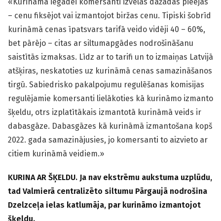
«Kurināmā iegādei komersanti izvēlas dažādas pieejas
– cenu fiksējot vai izmantojot biržas cenu. Tipiski šobrīd
kurināmā cenas īpatsvars tarifā veido vidēji 40 – 60%,
bet pārējo – citas ar siltumapgādes nodrošināšanu
saistītās izmaksas. Līdz ar to tarifi un to izmaiņas Latvijā
atšķiras, neskatoties uz kurināmā cenas samazināšanos
tirgū. Sabiedrisko pakalpojumu regulēšanas komisijas
regulējamie komersanti lielākoties kā kurināmo izmanto
šķeldu, otrs izplatītākais izmantotā kurināmā veids ir
dabasgāze. Dabasgāzes kā kurināmā izmantošana kopš
2022. gada samazinājusies, jo komersanti to aizvieto ar
citiem kurināmā veidiem.»
KURINA AR ŠĶELDU. Ja nav ekstrēmu aukstuma uzplūdu,
tad Valmierā centralizēto siltumu Pārgaujā nodrošina
Dzelzceļa ielas katlumāja, par kurināmo izmantojot
šķeldu.