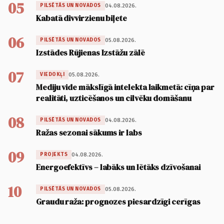
05
04.08.2026.
PILSĒTĀS UN NOVADOS
Kabatā divvirzienu biļete
06
05.08.2026.
PILSĒTĀS UN NOVADOS
Izstādes Rūjienas Izstāžu zālē
07
05.08.2026.
VIEDOKĻI
Mediju vide mākslīgā intelekta laikmetā: cīņa par
realitāti, uzticēšanos un cilvēku domāšanu
08
04.08.2026.
PILSĒTĀS UN NOVADOS
Ražas sezonai sākums ir labs
09
04.08.2026.
PROJEKTS
Energoefektīvs – labāks un lētāks dzīvošanai
10
05.08.2026.
PILSĒTĀS UN NOVADOS
Graudu raža: prognozes piesardzīgi cerīgas