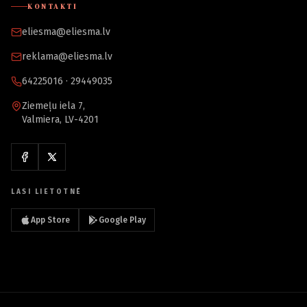
KONTAKTI
eliesma@eliesma.lv
reklama@eliesma.lv
64225016 · 29449035
Ziemeļu iela 7,
Valmiera, LV-4201
LASI LIETOTNĒ
App Store
Google Play