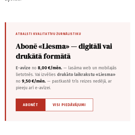
ATBALSTI KVALITATĪVU ŽURNĀLISTIKU
Abonē «Liesma» — digitāli vai
drukātā formātā
E-avīze
no
8,00 €/mēn.
— lasāma web un mobilajās
lietotnēs. Vai izvēlies
drukāto laikrakstu «Liesma»
no
9,50 €/mēn.
— pastkastē trīs reizes nedēļā, ar
pieeju arī e-avīzei.
ABONĒT
VISI PIEDĀVĀJUMI