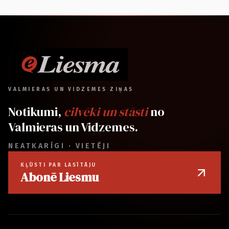
VALMIERAS UN VIDZEMES ZIŅAS
Notikumi,
cilvēki un stāsti
no
Valmieras un Vidzemes.
NEATKARĪGI · VIETĒJI
KĻŪSTI PAR LASĪTĀJU
Abonē Liesmu