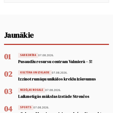
Jaunākie
01
07.08.2026.
SABIEDRĪBA
Pusaudžu resursu centram Valmierā – 5!
02
07.08.2026.
KULTŪRA UN IZKLAIDE
Izzinot rumāņu unikālos kreklu izšuvumus
03
07.08.2026.
NEDĒĻAS NOGALE
Laikmetīgās mākslas izstāde Strenčos
04
07.08.2026.
SPORTS