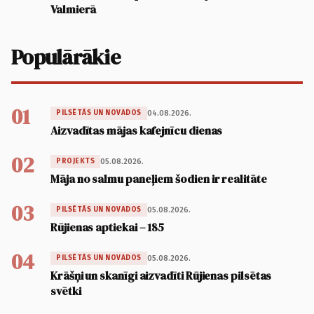
Valmierā
Populārākie
01
04.08.2026.
PILSĒTĀS UN NOVADOS
Aizvadītas mājas kafejnīcu dienas
02
05.08.2026.
PROJEKTS
Māja no salmu paneļiem šodien ir realitāte
03
05.08.2026.
PILSĒTĀS UN NOVADOS
Rūjienas aptiekai – 185
04
05.08.2026.
PILSĒTĀS UN NOVADOS
Krāšņi un skanīgi aizvadīti Rūjienas pilsētas
svētki