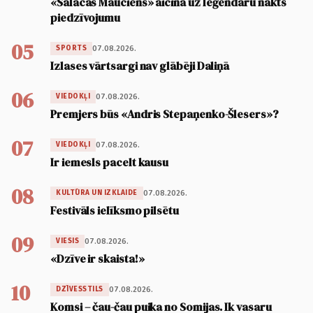
«Salacas Mauciens» aicina uz leģendāru nakts
piedzīvojumu
05
07.08.2026.
SPORTS
Izlases vārtsargi nav glābēji Daliņā
06
07.08.2026.
VIEDOKĻI
Premjers būs «Andris Stepaņenko-Šlesers»?
07
07.08.2026.
VIEDOKĻI
Ir iemesls pacelt kausu
08
07.08.2026.
KULTŪRA UN IZKLAIDE
Festivāls ielīksmo pilsētu
09
07.08.2026.
VIESIS
«Dzīve ir skaista!»
10
07.08.2026.
DZĪVESSTILS
Komsi – čau-čau puika no Somijas. Ik vasaru