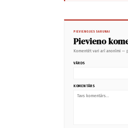
PIEVIENOJIES SARUNAI
Pievieno kom
Komentēt vari arī anonīmi — p
VĀRDS
KOMENTĀRS