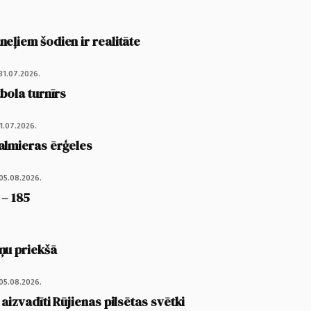
eļiem šodien ir realitāte
31.07.2026.
tbola turnīrs
1.07.2026.
almieras ērģeles
05.08.2026.
 – 185
ņu priekšā
05.08.2026.
 aizvadīti Rūjienas pilsētas svētki