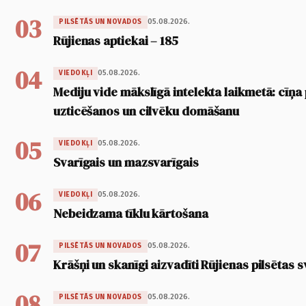
03
05.08.2026.
PILSĒTĀS UN NOVADOS
Rūjienas aptiekai – 185
04
05.08.2026.
VIEDOKĻI
Mediju vide mākslīgā intelekta laikmetā: cīņa p
uzticēšanos un cilvēku domāšanu
05
05.08.2026.
VIEDOKĻI
Svarīgais un mazsvarīgais
06
05.08.2026.
VIEDOKĻI
Nebeidzama tīklu kārtošana
07
05.08.2026.
PILSĒTĀS UN NOVADOS
Krāšņi un skanīgi aizvadīti Rūjienas pilsētas s
08
05.08.2026.
PILSĒTĀS UN NOVADOS