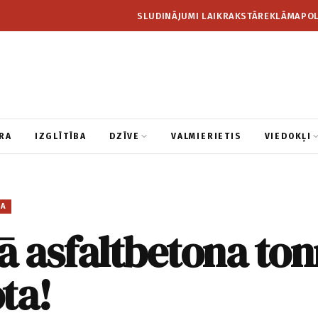
SLUDINĀJUMI LAIKRAKSTĀ
REKLĀMA
POL
RA
IZGLĪTĪBA
DZĪVE
VALMIERIETIS
VIEDOKĻI
BA
ā asfaltbetona to
ta!