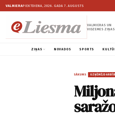
VALMIERA
PIEKTDIENA, 2026. GADA 7. AUGUSTS
VALMIERAS UN
VIDZEMES ZIŅAS
ZIŅAS
NOVADOS
SPORTS
KULTŪ
SĀKUMS
/
UZŅĒMĒJDARBĪ
Miljon
saražo