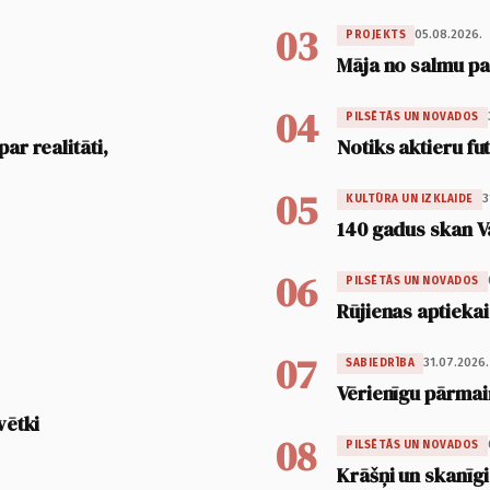
03
05.08.2026.
PROJEKTS
Māja no salmu pan
04
PILSĒTĀS UN NOVADOS
ar realitāti,
Notiks aktieru fu
05
3
KULTŪRA UN IZKLAIDE
140 gadus skan V
06
PILSĒTĀS UN NOVADOS
Rūjienas aptiekai
07
31.07.2026.
SABIEDRĪBA
Vērienīgu pārmai
vētki
08
PILSĒTĀS UN NOVADOS
Krāšņi un skanīgi