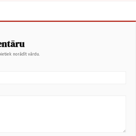
entāru
ietiek norādīt vārdu.