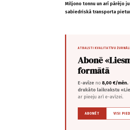
Miljono tonnu un arī pārējo 
sabiedriskā transporta pietur
ATBALSTI KVALITATĪVU ŽURNĀL
Abonē «Liesm
formātā
E-avīze
no
8,00 €/mēn.
drukāto laikrakstu «L
ar pieeju arī e-avīzei.
ABONĒT
VISI PIE