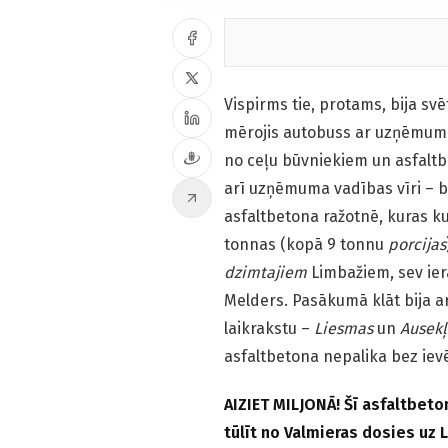
Vispirms tie, protams, bija sv
mērojis autobuss ar uzņēmuma 
no ceļu būvniekiem un asfaltbe
arī uzņēmuma vadības vīri – b
asfaltbetona ražotnē, kuras ku
tonnas (kopā 9 tonnu
porcijas
dzimtajiem
Limbažiem, sev ier
Melders. Pasākumā klāt bija a
laikrakstu –
Liesmas
un
Ausekļ
asfaltbetona nepalika bez iev
AIZIET MILJONĀ! Šī asfaltbeto
tūlīt no Valmieras dosies uz 