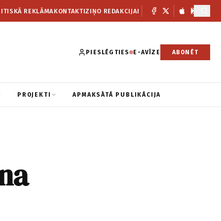
ITISKĀ REKLĀMA
KONTAKTI
ZIŅO REDAKCIJAI
PIESLĒGTIES
E-AVĪZE
ABONĒT
PROJEKTI
APMAKSĀTĀ PUBLIKĀCIJA
nna