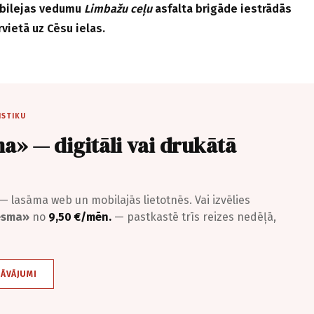
jubilejas vedumu
Limbažu ceļu
asfalta brigāde iestrādās
vietā uz Cēsu ielas.
ISTIKU
a» — digitāli vai drukātā
— lasāma web un mobilajās lietotnēs. Vai izvēlies
iesma»
no
9,50 €/mēn.
— pastkastē trīs reizes nedēļā,
DĀVĀJUMI