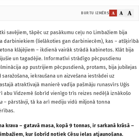
A
A
A
BURTU IZMĒRS
ētki savējiem, tāpēc uz pasākumu ceļu no Limbažiem bija
darbiniekiem (lielākoties gan darbiniecēm), kas – atšķirībā
tona klājējiem – ikdienā vairāk strādā kabinetos. Klāt bija
ijušie un tagadējie. Informatīvi strādīgo pēcpusdienu
lminācija ap pustrijiem pēcpusdienā, protams, bija jubilejas
) saražošana, iekraušana un aizvešana iestrādei uz
astajā atraktīvajā manierē vadīja pašmāju runasvīrs Uģis
rī abu Vidzemē šobrīd vienīgo trīs reizes nedēļā iznākošo
a
– pārstāvji, tā ka arī mediju vidū miljonā tonna
ērības.
na krava – gatavā masa, kopā 9 tonnas, ir sarkanā krāsā –
Limbažiem, kur šobrīd notiek Cēsu ielas atjaunošana.