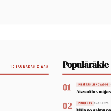
Populārākie
10 JAUNĀKĀS ZIŅAS
01
PILSĒTĀS UN NOVADOS
Aizvadītas mājas
02
05.08.2026.
PROJEKTS
Māja no salmu pan