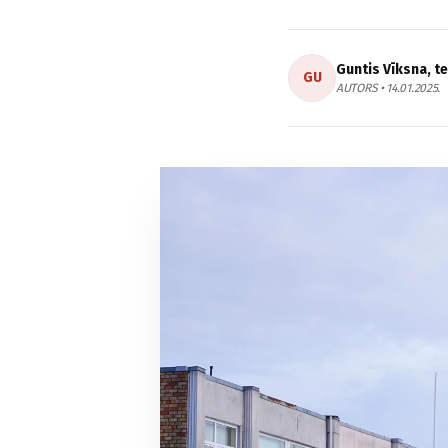
Guntis Vīksna, t
GU
AUTORS • 14.01.2025.