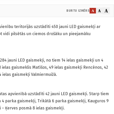
A
A
A
BURTU IZMĒRS
ienību teritorijās uzstādīti 450 jauni LED gaismekļi ar
t vidi pilsētās un ciemos drošāku un pieejamāku
284 jauni LED gaismekļi, no tiem 14 ielas gaismekļi un 4
 ielas gaismeklis Matīšos, 49 ielas gaismekļi Rencēnos, 42
4 ielas gaismekļi Valmiermuižā.
tas apvienībā uzstādīti 42 jauni LED gaismekļi. Starp tiem
n 4 parka gaismekļi, Trikātā 6 parka gaismekļi, Kauguros 9
 – Ķerves posmā 8 ielas gaismekļi.