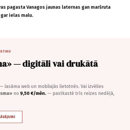
as pagasta Vanagos jaunas laternas gan maršruta
gar ielas malu.
ISTIKU
a» — digitāli vai drukātā
— lasāma web un mobilajās lietotnēs. Vai izvēlies
iesma»
no
9,50 €/mēn.
— pastkastē trīs reizes nedēļā,
DĀVĀJUMI