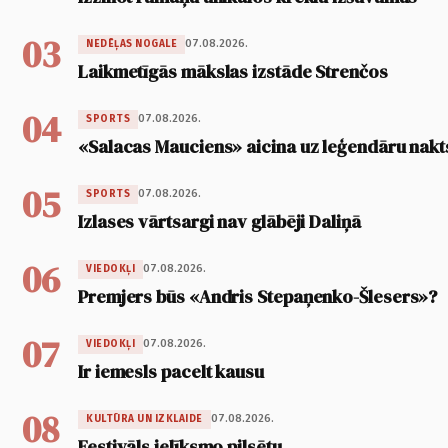
03
07.08.2026.
NEDĒĻAS NOGALE
Laikmetīgās mākslas izstāde Strenčos
04
07.08.2026.
SPORTS
«Salacas Mauciens» aicina uz leģendāru nakt
05
07.08.2026.
SPORTS
Izlases vārtsargi nav glābēji Daliņā
06
07.08.2026.
VIEDOKĻI
Premjers būs «Andris Stepaņenko-Šlesers»?
07
07.08.2026.
VIEDOKĻI
Ir iemesls pacelt kausu
08
07.08.2026.
KULTŪRA UN IZKLAIDE
Festivāls ielīksmo pilsētu