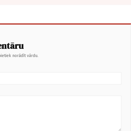
entāru
ietiek norādīt vārdu.