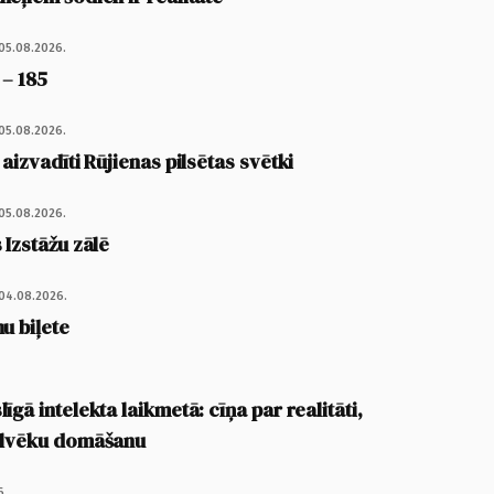
05.08.2026.
 – 185
05.08.2026.
 aizvadīti Rūjienas pilsētas svētki
05.08.2026.
 Izstāžu zālē
04.08.2026.
u biļete
īgā intelekta laikmetā: cīņa par realitāti,
cilvēku domāšanu
6.