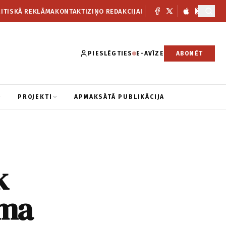
ITISKĀ REKLĀMA
KONTAKTI
ZIŅO REDAKCIJAI
PIESLĒGTIES
E-AVĪZE
ABONĒT
PROJEKTI
APMAKSĀTĀ PUBLIKĀCIJA
k
uma