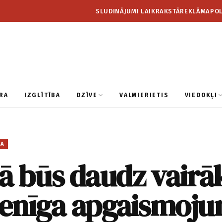
SLUDINĀJUMI LAIKRAKSTĀ
REKLĀMA
POL
RA
IZGLĪTĪBA
DZĪVE
VALMIERIETIS
VIEDOKĻI
BA
ā būs daudz vairā
enīga apgaismoj