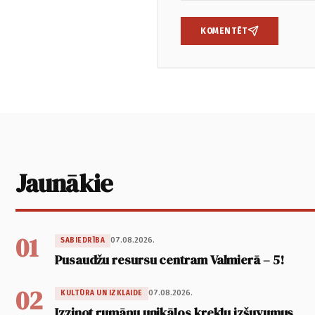
KOMENTĒT
Jaunākie
01
07.08.2026.
SABIEDRĪBA
Pusaudžu resursu centram Valmierā – 5!
02
07.08.2026.
KULTŪRA UN IZKLAIDE
Izzinot rumāņu unikālos kreklu izšuvumus