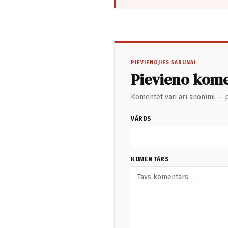
PIEVIENOJIES SARUNAI
Pievieno kom
Komentēt vari arī anonīmi — p
VĀRDS
KOMENTĀRS