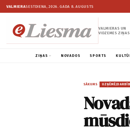
VALMIERA
SESTDIENA, 2026. GADA 8. AUGUSTS
VALMIERAS UN
VIDZEMES ZIŅAS
ZIŅAS
NOVADOS
SPORTS
KULTŪ
SĀKUMS
/
UZŅĒMĒJDARBĪ
Novad
mūsdi