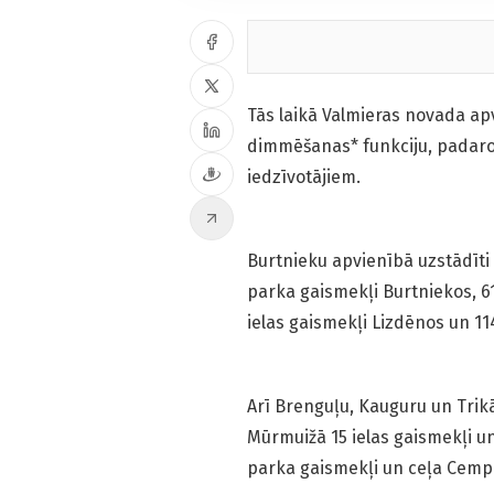
Tās laikā Valmieras novada apv
dimmēšanas* funkciju, padaro
iedzīvotājiem.
Burtnieku apvienībā uzstādīti 
parka gaismekļi Burtniekos, 61
ielas gaismekļi Lizdēnos un 11
Arī Brenguļu, Kauguru un Trikā
Mūrmuižā 15 ielas gaismekļi u
parka gaismekļi un ceļa Cempi