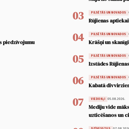
03
PILSĒTĀS UN NOVADOS
Rūjienas aptiekai
04
PILSĒTĀS UN NOVADOS
s piedzīvojumu
Krāšņi un skanīgi
05
PILSĒTĀS UN NOVADOS
Izstādes Rūjienas
06
PILSĒTĀS UN NOVADOS
Kabatā divvirzien
07
05.08.2026.
VIEDOKĻI
Mediju vide māksl
uzticēšanos un 
07.08.202
DZĪVESSTILS