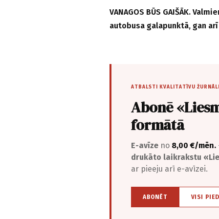
VANAGOS BŪS GAIŠĀK. Valmier
autobusa galapunktā, gan arī 
ATBALSTI KVALITATĪVU ŽURNĀL
Abonē «Liesm
formātā
E-avīze
no
8,00 €/mēn.
drukāto laikrakstu «L
ar pieeju arī e-avīzei.
ABONĒT
VISI PIE