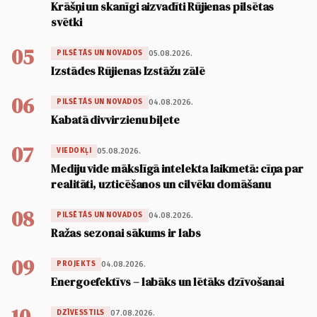
Krāšņi un skanīgi aizvadīti Rūjienas pilsētas
svētki
05
05.08.2026.
PILSĒTĀS UN NOVADOS
Izstādes Rūjienas Izstāžu zālē
06
04.08.2026.
PILSĒTĀS UN NOVADOS
Kabatā divvirzienu biļete
07
05.08.2026.
VIEDOKĻI
Mediju vide mākslīgā intelekta laikmetā: cīņa par
realitāti, uzticēšanos un cilvēku domāšanu
08
04.08.2026.
PILSĒTĀS UN NOVADOS
Ražas sezonai sākums ir labs
09
04.08.2026.
PROJEKTS
Energoefektīvs – labāks un lētāks dzīvošanai
10
07.08.2026.
DZĪVESSTILS