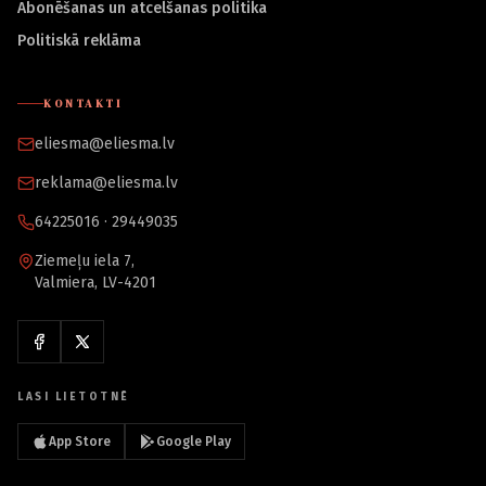
Abonēšanas un atcelšanas politika
Politiskā reklāma
KONTAKTI
eliesma@eliesma.lv
reklama@eliesma.lv
64225016 · 29449035
Ziemeļu iela 7,
Valmiera, LV-4201
LASI LIETOTNĒ
App Store
Google Play