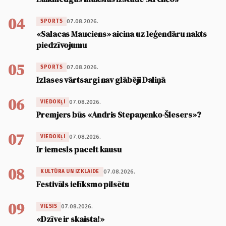
04
07.08.2026.
SPORTS
«Salacas Mauciens» aicina uz leģendāru nakts
piedzīvojumu
05
07.08.2026.
SPORTS
Izlases vārtsargi nav glābēji Daliņā
06
07.08.2026.
VIEDOKĻI
Premjers būs «Andris Stepaņenko-Šlesers»?
07
07.08.2026.
VIEDOKĻI
Ir iemesls pacelt kausu
08
07.08.2026.
KULTŪRA UN IZKLAIDE
Festivāls ielīksmo pilsētu
09
07.08.2026.
VIESIS
«Dzīve ir skaista!»