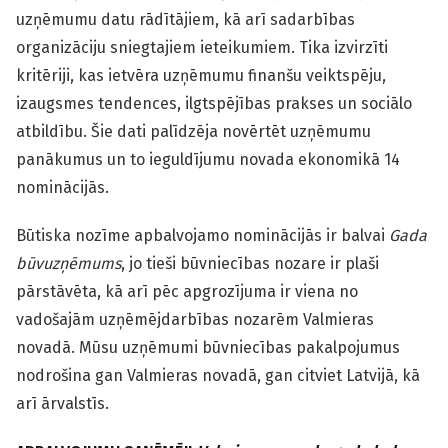
uzņēmumu datu rādītājiem, kā arī sadarbības
organizāciju sniegtajiem ieteikumiem. Tika izvirzīti
kritēriji, kas ietvēra uzņēmumu finanšu veiktspēju,
izaugsmes tendences, ilgtspējības prakses un sociālo
atbildību. Šie dati palīdzēja novērtēt uzņēmumu
panākumus un to ieguldījumu novada ekonomikā 14
nominācijās.
Būtiska nozīme apbalvojamo nominācijās ir balvai
Gada
būvuzņēmums
, jo tieši būvniecības nozare ir plaši
pārstāvēta, kā arī pēc apgrozījuma ir viena no
vadošajām uzņēmējdarbības nozarēm Valmieras
novadā. Mūsu uzņēmumi būvniecības pakalpojumus
nodrošina gan Valmieras novadā, gan citviet Latvijā, kā
arī ārvalstīs.