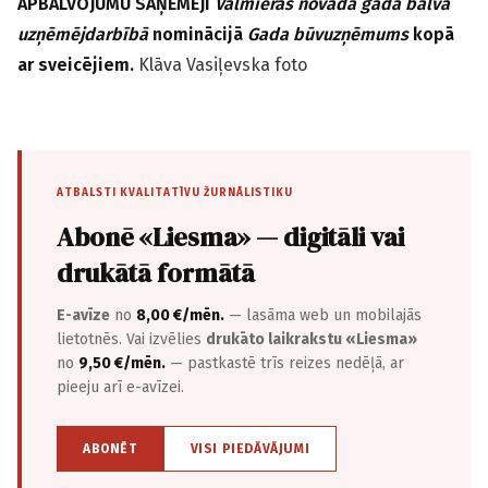
APBALVOJUMU
SAŅĒMĒJI
Valmieras novada gada balva
uzņēmējdarbībā
nominācijā
Gada būvuzņēmums
kopā
ar sveicējiem.
Klāva Vasiļevska foto
ATBALSTI KVALITATĪVU ŽURNĀLISTIKU
Abonē «Liesma» — digitāli vai
drukātā formātā
E-avīze
no
8,00 €/mēn.
— lasāma web un mobilajās
lietotnēs. Vai izvēlies
drukāto laikrakstu «Liesma»
no
9,50 €/mēn.
— pastkastē trīs reizes nedēļā, ar
pieeju arī e-avīzei.
ABONĒT
VISI PIEDĀVĀJUMI