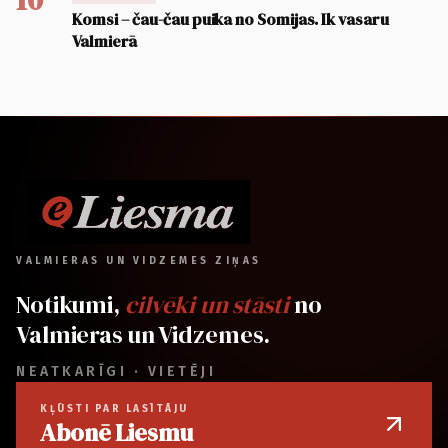
Komsi – čau-čau puika no Somijas. Ik vasaru
Valmierā
VALMIERAS UN VIDZEMES ZIŅAS
Notikumi,
cilvēki un stāsti
no
Valmieras un Vidzemes.
NEATKARĪGI · VIETĒJI
KĻŪSTI PAR LASĪTĀJU
Abonē Liesmu