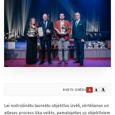
A
A
A
BURTU IZMĒRS
Lai nodrošinātu laureātu objektīvu izvēli, vērtēšanas un
atlases process tika veikts, pamatojoties uz objektīviem