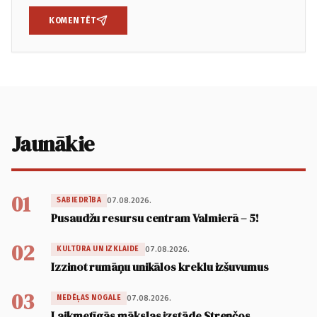
KOMENTĒT
Jaunākie
01
07.08.2026.
SABIEDRĪBA
Pusaudžu resursu centram Valmierā – 5!
02
07.08.2026.
KULTŪRA UN IZKLAIDE
Izzinot rumāņu unikālos kreklu izšuvumus
03
07.08.2026.
NEDĒĻAS NOGALE
Laikmetīgās mākslas izstāde Strenčos