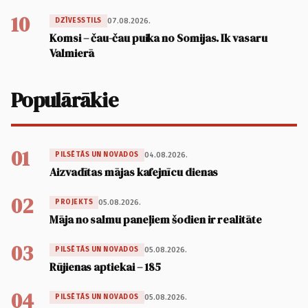
10
07.08.2026.
DZĪVESSTILS
Komsi – čau-čau puika no Somijas. Ik vasaru
Valmierā
Populārākie
01
04.08.2026.
PILSĒTĀS UN NOVADOS
Aizvadītas mājas kafejnīcu dienas
02
05.08.2026.
PROJEKTS
Māja no salmu paneļiem šodien ir realitāte
03
05.08.2026.
PILSĒTĀS UN NOVADOS
Rūjienas aptiekai – 185
04
05.08.2026.
PILSĒTĀS UN NOVADOS