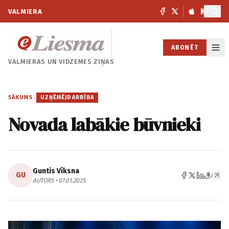
VALMIERA
ABONĒT
VALMIERAS UN
VIDZEMES ZIŅAS
SĀKUMS
/
UZŅĒMĒJDARBĪBA
Novada labākie būvnieki
Guntis Vīksna
GU
AUTORS • 07.01.2025.