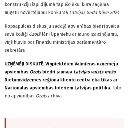
konstrukciju izpildījumā tapušo ēku, kura saņēma
augstu novērtējumu konkursā
Latvijas Gada būve 2024
.
Kopsapulces diskusiju sadaļā apvienības biedri sveica
savu kolēģi
Ozolā
Jāni Upenieku ar jauno izaicinājumu,
viņš kļuvis par Finanšu ministrijas parlamentāro
sekretāru.
UZŅĒMĒJI DISKUTĒ. Viņpiektdien Valmieras uzņēmēju
apvienības
Ozols
biedri jaunajā
Latvijas valsts mežu
Rietumvidzemes reģiona klientu centra ēkā tikās ar
Nacionālās apvienības līderiem Latvijas politikā.
Foto
no apvienības
Ozols
arhīva