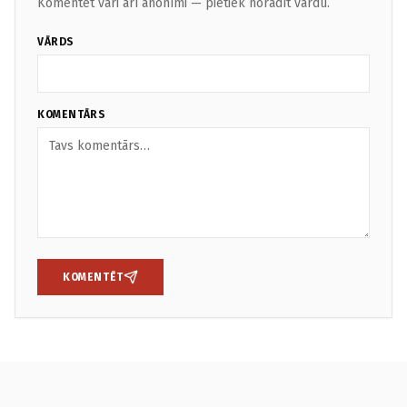
Komentēt vari arī anonīmi — pietiek norādīt vārdu.
VĀRDS
KOMENTĀRS
KOMENTĒT