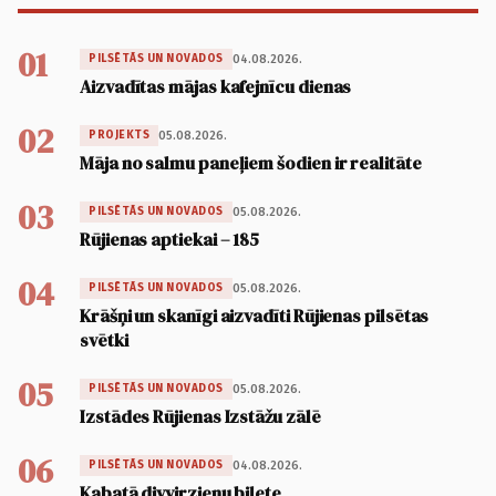
01
04.08.2026.
PILSĒTĀS UN NOVADOS
Aizvadītas mājas kafejnīcu dienas
02
05.08.2026.
PROJEKTS
Māja no salmu paneļiem šodien ir realitāte
03
05.08.2026.
PILSĒTĀS UN NOVADOS
Rūjienas aptiekai – 185
04
05.08.2026.
PILSĒTĀS UN NOVADOS
Krāšņi un skanīgi aizvadīti Rūjienas pilsētas
svētki
05
05.08.2026.
PILSĒTĀS UN NOVADOS
Izstādes Rūjienas Izstāžu zālē
06
04.08.2026.
PILSĒTĀS UN NOVADOS
Kabatā divvirzienu biļete