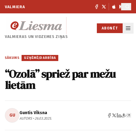
VALMIERA
ABONĒT
VALMIERAS UN
VIDZEMES ZIŅAS
SĀKUMS
/
UZŅĒMĒJDARBĪBA
“Ozolā” spriež par mežu
lietām
Guntis Vīksna
GU
AUTORS • 26.03.2025.