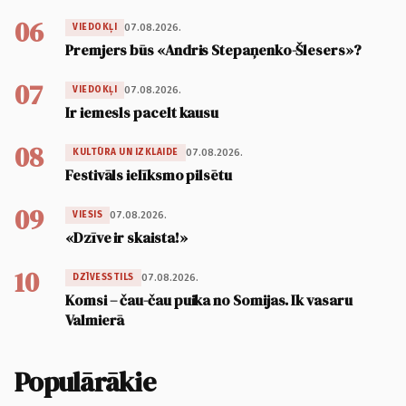
06
07.08.2026.
VIEDOKĻI
Premjers būs «Andris Stepaņenko-Šlesers»?
07
07.08.2026.
VIEDOKĻI
Ir iemesls pacelt kausu
08
07.08.2026.
KULTŪRA UN IZKLAIDE
Festivāls ielīksmo pilsētu
09
07.08.2026.
VIESIS
«Dzīve ir skaista!»
10
07.08.2026.
DZĪVESSTILS
Komsi – čau-čau puika no Somijas. Ik vasaru
Valmierā
Populārākie