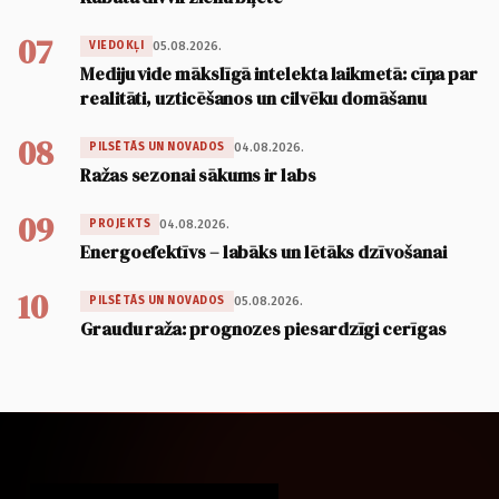
07
05.08.2026.
VIEDOKĻI
Mediju vide mākslīgā intelekta laikmetā: cīņa par
realitāti, uzticēšanos un cilvēku domāšanu
08
04.08.2026.
PILSĒTĀS UN NOVADOS
Ražas sezonai sākums ir labs
09
04.08.2026.
PROJEKTS
Energoefektīvs – labāks un lētāks dzīvošanai
10
05.08.2026.
PILSĒTĀS UN NOVADOS
Graudu raža: prognozes piesardzīgi cerīgas