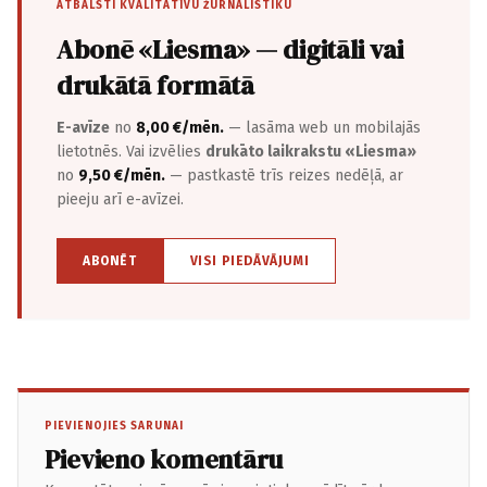
ATBALSTI KVALITATĪVU ŽURNĀLISTIKU
Abonē «Liesma» — digitāli vai
drukātā formātā
E-avīze
no
8,00 €/mēn.
— lasāma web un mobilajās
lietotnēs. Vai izvēlies
drukāto laikrakstu «Liesma»
no
9,50 €/mēn.
— pastkastē trīs reizes nedēļā, ar
pieeju arī e-avīzei.
ABONĒT
VISI PIEDĀVĀJUMI
PIEVIENOJIES SARUNAI
Pievieno komentāru