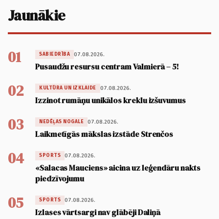
Jaunākie
01
07.08.2026.
SABIEDRĪBA
Pusaudžu resursu centram Valmierā – 5!
02
07.08.2026.
KULTŪRA UN IZKLAIDE
Izzinot rumāņu unikālos kreklu izšuvumus
03
07.08.2026.
NEDĒĻAS NOGALE
Laikmetīgās mākslas izstāde Strenčos
04
07.08.2026.
SPORTS
«Salacas Mauciens» aicina uz leģendāru nakts
piedzīvojumu
05
07.08.2026.
SPORTS
Izlases vārtsargi nav glābēji Daliņā