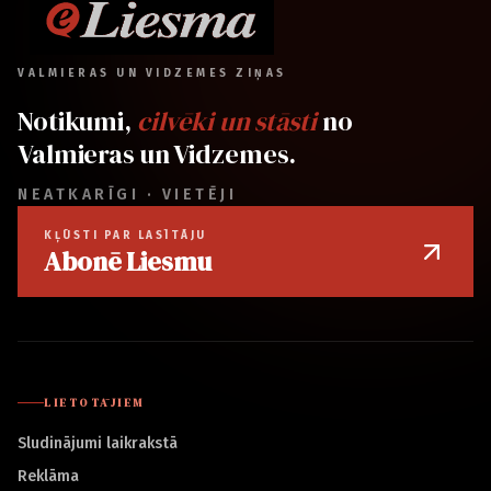
VALMIERAS UN VIDZEMES ZIŅAS
Notikumi,
cilvēki un stāsti
no
Valmieras un Vidzemes.
NEATKARĪGI · VIETĒJI
KĻŪSTI PAR LASĪTĀJU
Abonē Liesmu
LIETOTĀJIEM
Sludinājumi laikrakstā
Reklāma