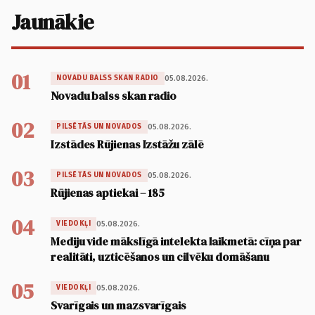
Jaunākie
01
05.08.2026.
NOVADU BALSS SKAN RADIO
Novadu balss skan radio
02
05.08.2026.
PILSĒTĀS UN NOVADOS
Izstādes Rūjienas Izstāžu zālē
03
05.08.2026.
PILSĒTĀS UN NOVADOS
Rūjienas aptiekai – 185
04
05.08.2026.
VIEDOKĻI
Mediju vide mākslīgā intelekta laikmetā: cīņa par
realitāti, uzticēšanos un cilvēku domāšanu
05
05.08.2026.
VIEDOKĻI
Svarīgais un mazsvarīgais