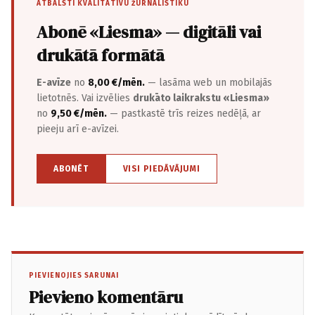
ATBALSTI KVALITATĪVU ŽURNĀLISTIKU
Abonē «Liesma» — digitāli vai
drukātā formātā
E-avīze
no
8,00 €/mēn.
— lasāma web un mobilajās
lietotnēs. Vai izvēlies
drukāto laikrakstu «Liesma»
no
9,50 €/mēn.
— pastkastē trīs reizes nedēļā, ar
pieeju arī e-avīzei.
ABONĒT
VISI PIEDĀVĀJUMI
PIEVIENOJIES SARUNAI
Pievieno komentāru