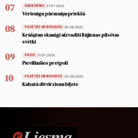
07
31.07.2026.
SABIEDRĪBA
Vērienīgu pārmaiņu priekšā
08
05.08.2026.
PILSĒTĀS UN NOVADOS
Krāšņi un skanīgi aizvadīti Rūjienas pilsētas
svētki
09
31.07.2026.
VIESIS
Pievilkušies pretpoli
10
04.08.2026.
PILSĒTĀS UN NOVADOS
Kabatā divvirzienu biļete