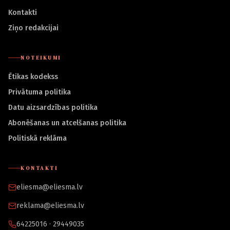
Kontakti
Ziņo redakcijai
NOTEIKUMI
Ētikas kodekss
Privātuma politika
Datu aizsardzības politika
Abonēšanas un atcelšanas politika
Politiskā reklāma
KONTAKTI
eliesma@eliesma.lv
reklama@eliesma.lv
64225016 · 29449035