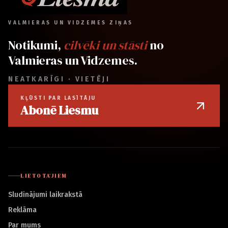
VALMIERAS UN VIDZEMES ZIŅAS
Notikumi,
cilvēki un stāsti
no
Valmieras un Vidzemes.
NEATKARĪGI · VIETĒJI
KĻŪSTI PAR LASĪTĀJU
Abonē Liesmu
LIETOTĀJIEM
Sludinājumi laikrakstā
Reklāma
Par mums