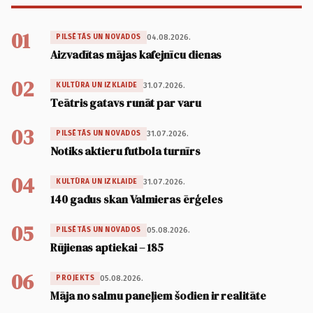
01
04.08.2026.
PILSĒTĀS UN NOVADOS
Aizvadītas mājas kafejnīcu dienas
02
31.07.2026.
KULTŪRA UN IZKLAIDE
Teātris gatavs runāt par varu
03
31.07.2026.
PILSĒTĀS UN NOVADOS
Notiks aktieru futbola turnīrs
04
31.07.2026.
KULTŪRA UN IZKLAIDE
140 gadus skan Valmieras ērģeles
05
05.08.2026.
PILSĒTĀS UN NOVADOS
Rūjienas aptiekai – 185
06
05.08.2026.
PROJEKTS
Māja no salmu paneļiem šodien ir realitāte