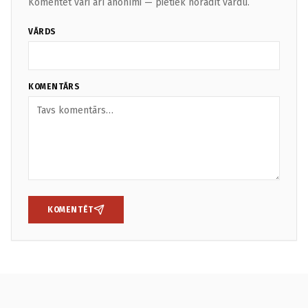
Komentēt vari arī anonīmi — pietiek norādīt vārdu.
VĀRDS
KOMENTĀRS
KOMENTĒT