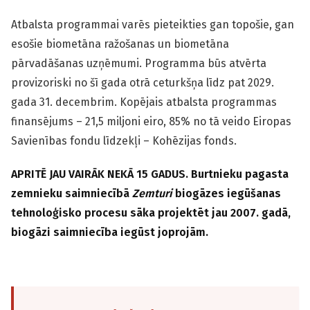
Atbalsta programmai varēs pieteikties gan topošie, gan
esošie biometāna ražošanas un biometāna
pārvadāšanas uzņēmumi. Programma būs atvērta
provizoriski no šī gada otrā ceturkšņa līdz pat 2029.
gada 31. decembrim. Kopējais atbalsta programmas
finansējums – 21,5 miljoni eiro, 85% no tā veido Eiropas
Savienības fondu līdzekļi – Kohēzijas fonds.
APRITĒ JAU VAIRĀK NEKĀ 15 GADUS. Burtnieku pagasta
zemnieku saimniecībā
Zemturi
biogāzes iegūšanas
tehnoloģisko procesu sāka projektēt jau 2007. gadā,
biogāzi saimniecība iegūst joprojām.