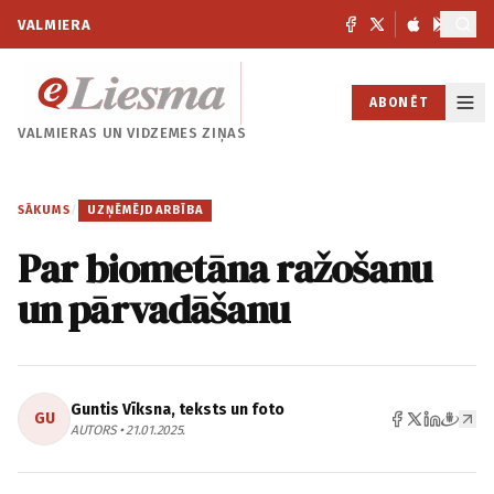
VALMIERA
ABONĒT
VALMIERAS UN
VIDZEMES ZIŅAS
SĀKUMS
/
UZŅĒMĒJDARBĪBA
Par biometāna ražošanu
un pārvadāšanu
Guntis Vīksna, teksts un foto
GU
AUTORS • 21.01.2025.