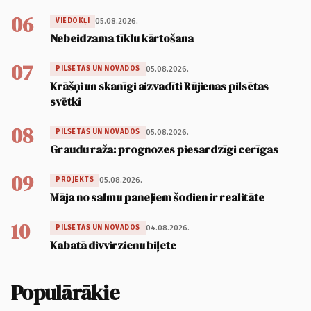
06
05.08.2026.
VIEDOKĻI
Nebeidzama tīklu kārtošana
07
05.08.2026.
PILSĒTĀS UN NOVADOS
Krāšņi un skanīgi aizvadīti Rūjienas pilsētas
svētki
08
05.08.2026.
PILSĒTĀS UN NOVADOS
Graudu raža: prognozes piesardzīgi cerīgas
09
05.08.2026.
PROJEKTS
Māja no salmu paneļiem šodien ir realitāte
10
04.08.2026.
PILSĒTĀS UN NOVADOS
Kabatā divvirzienu biļete
Populārākie