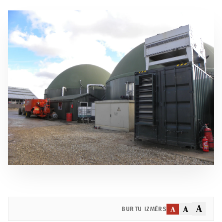
A
A
A
BURTU IZMĒRS