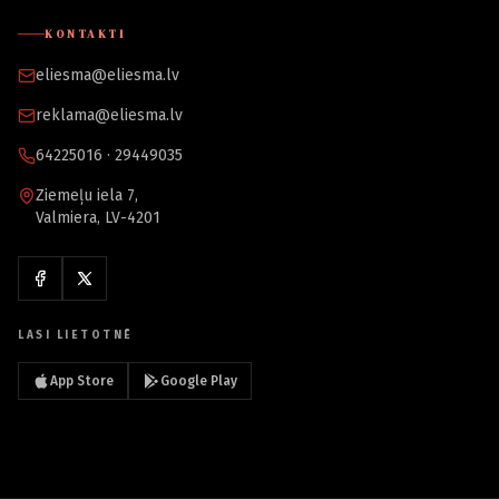
KONTAKTI
eliesma@eliesma.lv
reklama@eliesma.lv
64225016 · 29449035
Ziemeļu iela 7,
Valmiera, LV-4201
LASI LIETOTNĒ
App Store
Google Play