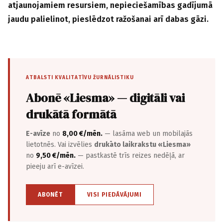
atjaunojamiem resursiem, nepieciešamības gadījumā
jaudu palielinot, pieslēdzot ražošanai arī dabas gāzi.
ATBALSTI KVALITATĪVU ŽURNĀLISTIKU
Abonē «Liesma» — digitāli vai
drukātā formātā
E-avīze
no
8,00 €/mēn.
— lasāma web un mobilajās
lietotnēs. Vai izvēlies
drukāto laikrakstu «Liesma»
no
9,50 €/mēn.
— pastkastē trīs reizes nedēļā, ar
pieeju arī e-avīzei.
ABONĒT
VISI PIEDĀVĀJUMI