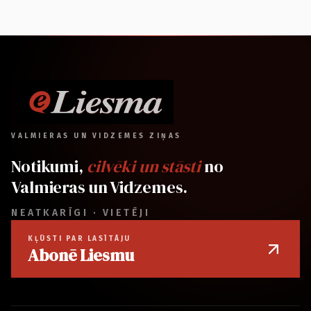
VALMIERAS UN VIDZEMES ZIŅAS
Notikumi,
cilvēki un stāsti
no
Valmieras un Vidzemes.
NEATKARĪGI · VIETĒJI
KĻŪSTI PAR LASĪTĀJU
Abonē Liesmu