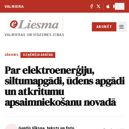
VALMIERA
ABONĒT
VALMIERAS UN
VIDZEMES ZIŅAS
SĀKUMS
/
UZŅĒMĒJDARBĪBA
Par elektroenerģiju,
siltumapgādi, ūdens apgādi
un atkritumu
apsaimniekošanu novadā
Guntis Vīksna, teksts un foto