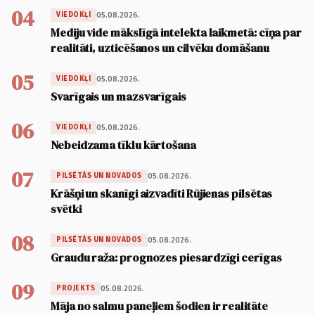
04
05.08.2026.
VIEDOKĻI
Mediju vide mākslīgā intelekta laikmetā: cīņa par
realitāti, uzticēšanos un cilvēku domāšanu
05
05.08.2026.
VIEDOKĻI
Svarīgais un mazsvarīgais
06
05.08.2026.
VIEDOKĻI
Nebeidzama tīklu kārtošana
07
05.08.2026.
PILSĒTĀS UN NOVADOS
Krāšņi un skanīgi aizvadīti Rūjienas pilsētas
svētki
08
05.08.2026.
PILSĒTĀS UN NOVADOS
Graudu raža: prognozes piesardzīgi cerīgas
09
05.08.2026.
PROJEKTS
Māja no salmu paneļiem šodien ir realitāte