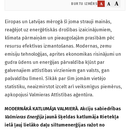
A
A
A
BURTU IZMĒRS
Eiropas un Latvijas mērogā šī joma strauji mainās,
reaģējot uz enerģētiskās drošības izaicinājumiem,
klimata pārmaiņām un pieaugošajām prasībām pēc
resursu efektīvas izmantošanas. Modernas, zemu
emisiju tehnoloģijas, aprites ekonomikas risinājumi un
gudra ūdens un enerģijas pārvaldība kļūst par
galvenajiem attīstības virzieniem gan valsts, gan
pašvaldību līmenī. Sīkāk par šīm jomām vietējo
statistiku, neaizmirstot izcelt arī veiksmīgus piemērus,
apkopojusi Valmieras Attīstības aģentūra.
MODERNĀKĀ KATLUMĀJA VALMIERĀ. Akciju sabiedrības
Valmieras Enerģija
jaunā šķeldas katlumāja Rietekļa
ielā ļauj lielāko daļu siltumenerģijas ražot no