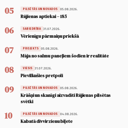
05
05.08.2026.
PILSĒTĀS UN NOVADOS
Rūjienas aptiekai – 185
06
31.07.2026.
SABIEDRĪBA
Vērienīgu pārmaiņu priekšā
07
05.08.2026.
PROJEKTS
Māja no salmu paneļiem šodien ir realitāte
08
31.07.2026.
VIESIS
Pievilkušies pretpoli
09
05.08.2026.
PILSĒTĀS UN NOVADOS
Krāšņi un skanīgi aizvadīti Rūjienas pilsētas
svētki
10
04.08.2026.
PILSĒTĀS UN NOVADOS
Kabatā divvirzienu biļete