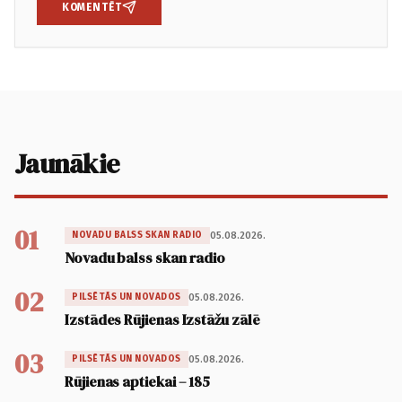
KOMENTĒT
Jaunākie
01
05.08.2026.
NOVADU BALSS SKAN RADIO
Novadu balss skan radio
02
05.08.2026.
PILSĒTĀS UN NOVADOS
Izstādes Rūjienas Izstāžu zālē
03
05.08.2026.
PILSĒTĀS UN NOVADOS
Rūjienas aptiekai – 185