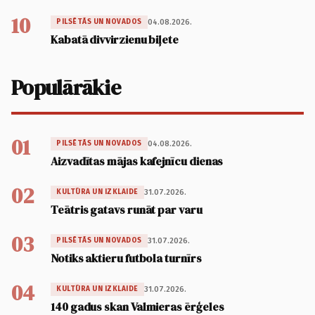
10
04.08.2026.
PILSĒTĀS UN NOVADOS
Kabatā divvirzienu biļete
Populārākie
01
04.08.2026.
PILSĒTĀS UN NOVADOS
Aizvadītas mājas kafejnīcu dienas
02
31.07.2026.
KULTŪRA UN IZKLAIDE
Teātris gatavs runāt par varu
03
31.07.2026.
PILSĒTĀS UN NOVADOS
Notiks aktieru futbola turnīrs
04
31.07.2026.
KULTŪRA UN IZKLAIDE
140 gadus skan Valmieras ērģeles