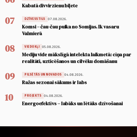
Kabatā divvirzienu biļete
07
07.08.2026.
DZĪVESSTILS
Komsi – čau-čau puika no Somijas. Ik vasaru
Valmierā
08
05.08.2026.
VIEDOKĻI
Mediju vide mākslīgā intelekta laikmetā: cīņa par
realitāti, uzticēšanos un cilvēku domāšanu
09
04.08.2026.
PILSĒTĀS UN NOVADOS
Ražas sezonai sākums ir labs
10
04.08.2026.
PROJEKTS
Energoefektīvs – labāks un lētāks dzīvošanai