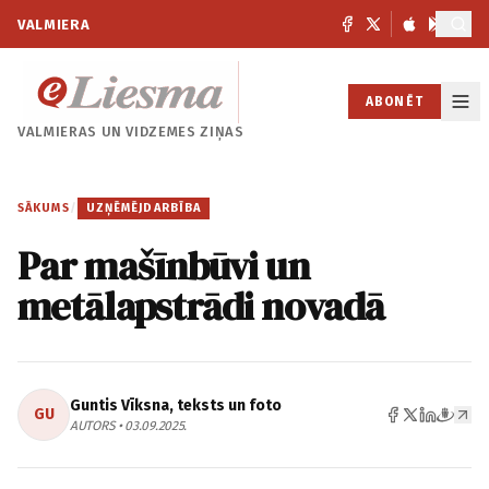
VALMIERA
ABONĒT
VALMIERAS UN
VIDZEMES ZIŅAS
SĀKUMS
/
UZŅĒMĒJDARBĪBA
Par mašīnbūvi un
metālapstrādi novadā
Guntis Vīksna, teksts un foto
GU
AUTORS • 03.09.2025.