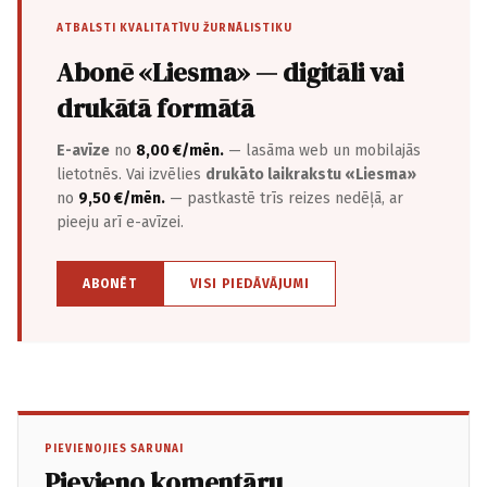
ATBALSTI KVALITATĪVU ŽURNĀLISTIKU
Abonē «Liesma» — digitāli vai
drukātā formātā
E-avīze
no
8,00 €/mēn.
— lasāma web un mobilajās
lietotnēs. Vai izvēlies
drukāto laikrakstu «Liesma»
no
9,50 €/mēn.
— pastkastē trīs reizes nedēļā, ar
pieeju arī e-avīzei.
ABONĒT
VISI PIEDĀVĀJUMI
PIEVIENOJIES SARUNAI
Pievieno komentāru