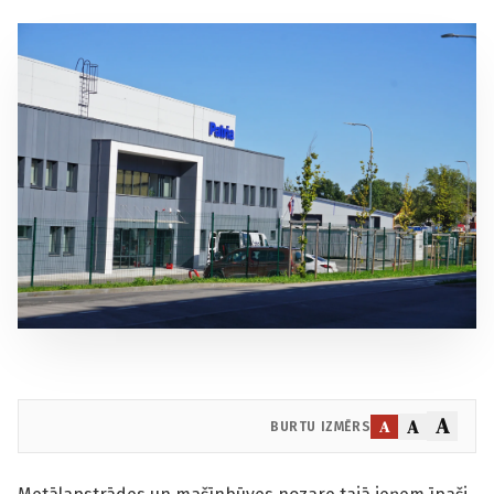
A
A
A
BURTU IZMĒRS