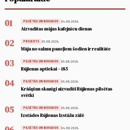
01
04.08.2026.
PILSĒTĀS UN NOVADOS
Aizvadītas mājas kafejnīcu dienas
02
05.08.2026.
PROJEKTS
Māja no salmu paneļiem šodien ir realitāte
03
05.08.2026.
PILSĒTĀS UN NOVADOS
Rūjienas aptiekai – 185
04
05.08.2026.
PILSĒTĀS UN NOVADOS
Krāšņi un skanīgi aizvadīti Rūjienas pilsētas
svētki
05
05.08.2026.
PILSĒTĀS UN NOVADOS
Izstādes Rūjienas Izstāžu zālē
06
04.08.2026.
PILSĒTĀS UN NOVADOS