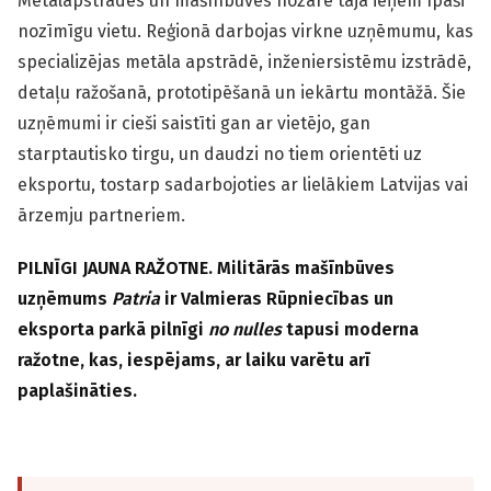
Metālapstrādes un mašīnbūves nozare tajā ieņem īpaši
nozīmīgu vietu. Reģionā darbojas virkne uzņēmumu, kas
specializējas metāla apstrādē, inženiersistēmu izstrādē,
detaļu ražošanā, prototipēšanā un iekārtu montāžā. Šie
uzņēmumi ir cieši saistīti gan ar vietējo, gan
starptautisko tirgu, un daudzi no tiem orientēti uz
eksportu, tostarp sadarbojoties ar lielākiem Latvijas vai
ārzemju partneriem.
PILNĪGI JAUNA RAŽOTNE. Militārās mašīnbūves
uzņēmums
Patria
ir Valmieras Rūpniecības un
eksporta parkā pilnīgi
no nulles
tapusi moderna
ražotne, kas, iespējams, ar laiku varētu arī
paplašināties.