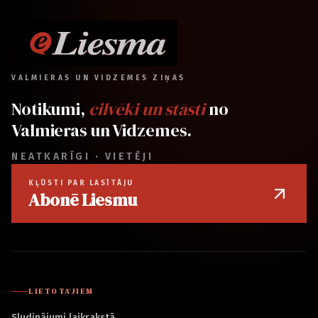
VALMIERAS UN VIDZEMES ZIŅAS
Notikumi,
cilvēki un stāsti
no
Valmieras un Vidzemes.
NEATKARĪGI · VIETĒJI
KĻŪSTI PAR LASĪTĀJU
Abonē Liesmu
LIETOTĀJIEM
Sludinājumi laikrakstā