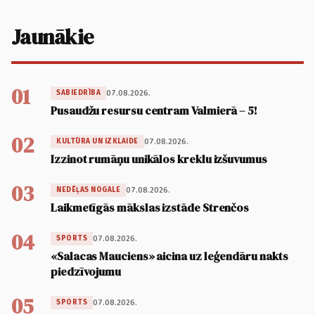
Jaunākie
01
07.08.2026.
SABIEDRĪBA
Pusaudžu resursu centram Valmierā – 5!
02
07.08.2026.
KULTŪRA UN IZKLAIDE
Izzinot rumāņu unikālos kreklu izšuvumus
03
07.08.2026.
NEDĒĻAS NOGALE
Laikmetīgās mākslas izstāde Strenčos
04
07.08.2026.
SPORTS
«Salacas Mauciens» aicina uz leģendāru nakts
piedzīvojumu
05
07.08.2026.
SPORTS