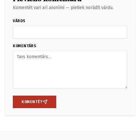
Komentēt vari arī anonīmi — pietiek norādīt vārdu.
VĀRDS
KOMENTĀRS
KOMENTĒT