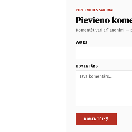
PIEVIENOJIES SARUNAI
Pievieno kom
Komentēt vari arī anonīmi — p
VĀRDS
KOMENTĀRS
KOMENTĒT