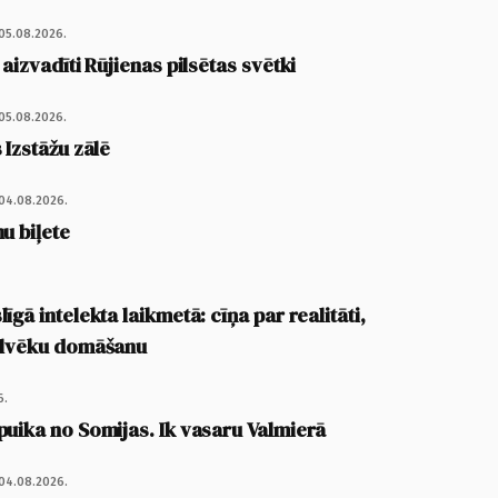
05.08.2026.
 aizvadīti Rūjienas pilsētas svētki
05.08.2026.
 Izstāžu zālē
04.08.2026.
u biļete
īgā intelekta laikmetā: cīņa par realitāti,
cilvēku domāšanu
6.
puika no Somijas. Ik vasaru Valmierā
04.08.2026.