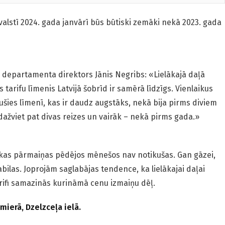
valstī 2024. gada janvārī būs būtiski zemāki nekā 2023. gada
 departamenta direktors Jānis Negribs: «Lielākajā daļā
 tarifu līmenis Latvijā šobrīd ir samērā līdzīgs. Vienlaikus
ējušies līmenī, kas ir daudz augstāks, nekā bija pirms diviem
až­viet pat divas reizes un vairāk – nekā pirms gada.»
skas pārmaiņas pēdējos mēnešos nav notikušas. Gan gāzei,
abilas. Joprojām saglabājas tendence, ka lielākajai daļai
ifi samazinās kurināmā cenu izmaiņu dēļ.
mierā, Dzelzceļa ielā.