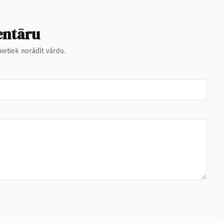
entāru
ietiek norādīt vārdu.