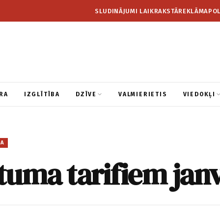
SLUDINĀJUMI LAIKRAKSTĀ
REKLĀMA
POL
RA
IZGLĪTĪBA
DZĪVE
VALMIERIETIS
VIEDOKĻI
BA
ltuma tarifiem jan