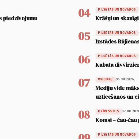
04
PILSĒTĀS UN NOVADOS
s piedzīvojumu
Krāšņi un skanīgi
05
PILSĒTĀS UN NOVADOS
Izstādes Rūjienas
06
PILSĒTĀS UN NOVADOS
Kabatā divvirzien
07
05.08.2026.
VIEDOKĻI
Mediju vide māksl
uzticēšanos un 
08
07.08.202
DZĪVESSTILS
Komsi – čau-čau 
09
PILSĒTĀS UN NOVADOS