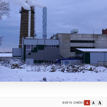
A
A
A
BURTU IZMĒRS