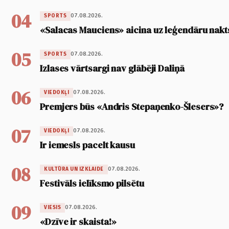
04
07.08.2026.
SPORTS
«Salacas Mauciens» aicina uz leģendāru nakt
05
07.08.2026.
SPORTS
Izlases vārtsargi nav glābēji Daliņā
06
07.08.2026.
VIEDOKĻI
Premjers būs «Andris Stepaņenko-Šlesers»?
07
07.08.2026.
VIEDOKĻI
Ir iemesls pacelt kausu
08
07.08.2026.
KULTŪRA UN IZKLAIDE
Festivāls ielīksmo pilsētu
09
07.08.2026.
VIESIS
«Dzīve ir skaista!»