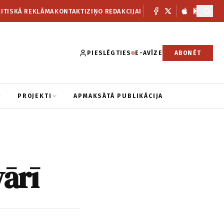
ITISKĀ REKLĀMA
KONTAKTI
ZIŅO REDAKCIJAI
PIESLĒGTIES
E-AVĪZE
ABONĒT
PROJEKTI
APMAKSĀTĀ PUBLIKĀCIJA
vārī