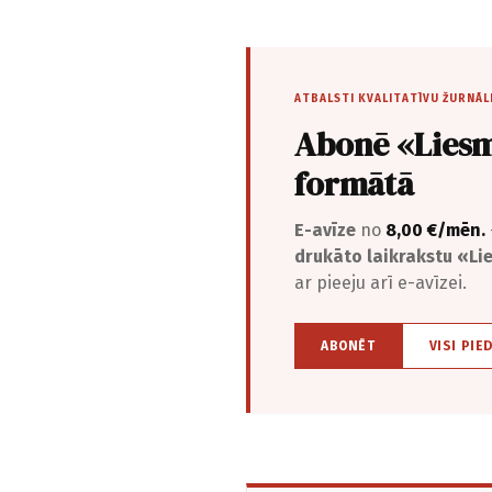
ATBALSTI KVALITATĪVU ŽURNĀL
Abonē «Liesm
formātā
E-avīze
no
8,00 €/mēn.
drukāto laikrakstu «L
ar pieeju arī e-avīzei.
ABONĒT
VISI PIE