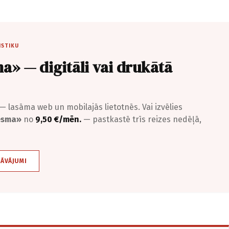
ISTIKU
a» — digitāli vai drukātā
— lasāma web un mobilajās lietotnēs. Vai izvēlies
iesma»
no
9,50 €/mēn.
— pastkastē trīs reizes nedēļā,
DĀVĀJUMI