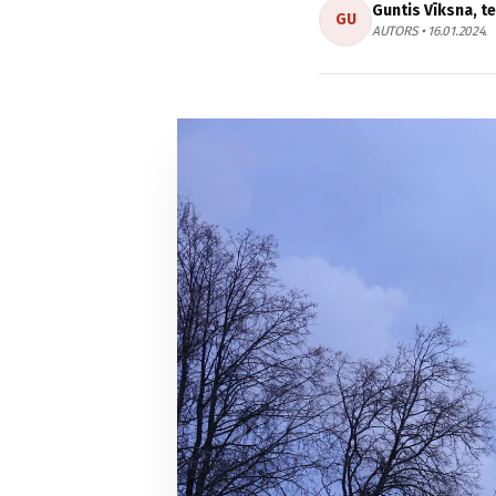
Guntis Vīksna, t
GU
AUTORS • 16.01.2024.