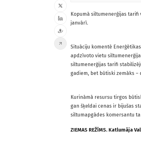
Kopumā siltumenerģijas tarifi 
janvārī.
Situāciju komentē Enerģētikas
apdzīvoto vietu siltumenerģijas
siltumenerģijas tarifi stabiliz
gadiem, bet būtiski zemāks – d
Kurināmā resursu tirgos būti
gan šķeldai cenas ir bijušas st
siltumapgādes komersantu tar
ZIEMAS REŽĪMS. Katlumāja Val