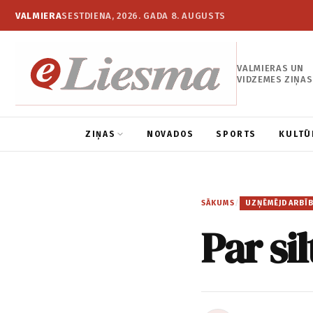
VALMIERA
SESTDIENA, 2026. GADA 8. AUGUSTS
VALMIERAS UN
VIDZEMES ZIŅAS
ZIŅAS
NOVADOS
SPORTS
KULTŪ
SĀKUMS
/
UZŅĒMĒJDARBĪ
Par si