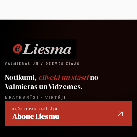
VALMIERAS UN VIDZEMES ZIŅAS
Notikumi,
cilvēki un stāsti
no
Valmieras un Vidzemes.
NEATKARĪGI · VIETĒJI
KĻŪSTI PAR LASĪTĀJU
Abonē Liesmu