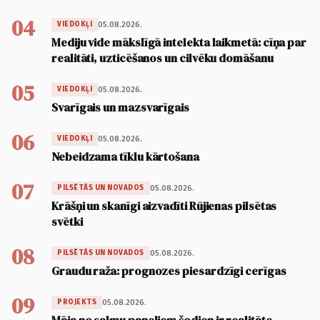
04
05.08.2026.
VIEDOKĻI
Mediju vide mākslīgā intelekta laikmetā: cīņa par
realitāti, uzticēšanos un cilvēku domāšanu
05
05.08.2026.
VIEDOKĻI
Svarīgais un mazsvarīgais
06
05.08.2026.
VIEDOKĻI
Nebeidzama tīklu kārtošana
07
05.08.2026.
PILSĒTĀS UN NOVADOS
Krāšņi un skanīgi aizvadīti Rūjienas pilsētas
svētki
08
05.08.2026.
PILSĒTĀS UN NOVADOS
Graudu raža: prognozes piesardzīgi cerīgas
09
05.08.2026.
PROJEKTS