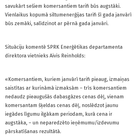
savukārt sešiem komersantiem tarifi būs augstāki.
Vienlaikus kopumā siltumenerģijas tarifi šī gada janvārī
būs zemāki, salīdzinot ar pērnā gada janvāri.
Situāciju komentē SPRK Enerģētikas departamenta
direktora vietnieks Aivis Reinholds:
«Komersantiem, kuriem janvārī tarifi pieaug, izmaiņas
saistītas ar kurināmā izmaksām – trīs komersantiem
nedaudz pieaugušās dabasgāzes cenas dēļ, vienam
komersantam šķeldas cenas dēļ, noslēdzot jaunu
iegādes līgumu ilgākam periodam, kurā cena ir
augstāka, – un neparedzēto ieņēmumu/izdevumu
pārskatīšanas rezultātā.