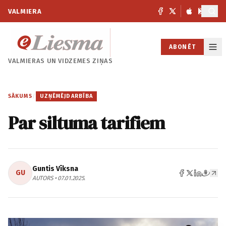
VALMIERA
ABONĒT
VALMIERAS UN
VIDZEMES ZIŅAS
SĀKUMS
/
UZŅĒMĒJDARBĪBA
Par siltuma tarifiem
Guntis Vīksna
GU
AUTORS • 07.01.2025.