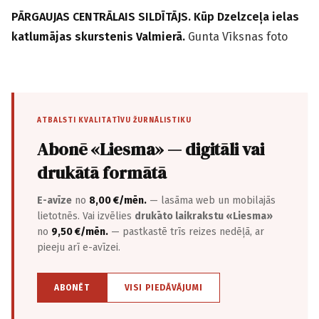
PĀRGAUJAS CENTRĀLAIS SILDĪTĀJS. Kūp Dzelzceļa ielas
katlumājas skurstenis Valmierā.
Gunta Vīksnas foto
ATBALSTI KVALITATĪVU ŽURNĀLISTIKU
Abonē «Liesma» — digitāli vai
drukātā formātā
E-avīze
no
8,00 €/mēn.
— lasāma web un mobilajās
lietotnēs. Vai izvēlies
drukāto laikrakstu «Liesma»
no
9,50 €/mēn.
— pastkastē trīs reizes nedēļā, ar
pieeju arī e-avīzei.
ABONĒT
VISI PIEDĀVĀJUMI