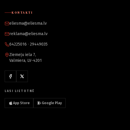
KONTAKTI
eliesma@eliesma.lv
reklama@eliesma.lv
64225016 · 29449035
Ziemeļu iela 7,
Valmiera, LV-4201
LASI LIETOTNĒ
App Store
Google Play