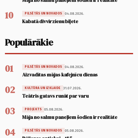
Māja no salmu paneļiem šodien ir realitāte
10
04.08.2026.
PILSĒTĀS UN NOVADOS
Kabatā divvirzienu biļete
Populārākie
01
04.08.2026.
PILSĒTĀS UN NOVADOS
Aizvadītas mājas kafejnīcu dienas
02
31.07.2026.
KULTŪRA UN IZKLAIDE
Teātris gatavs runāt par varu
03
05.08.2026.
PROJEKTS
Māja no salmu paneļiem šodien ir realitāte
04
05.08.2026.
PILSĒTĀS UN NOVADOS