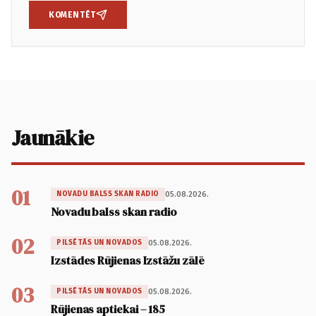
KOMENTĒT
Jaunākie
01
05.08.2026.
NOVADU BALSS SKAN RADIO
Novadu balss skan radio
02
05.08.2026.
PILSĒTĀS UN NOVADOS
Izstādes Rūjienas Izstāžu zālē
03
05.08.2026.
PILSĒTĀS UN NOVADOS
Rūjienas aptiekai – 185