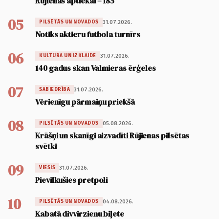
Rūjienas aptiekai – 185
05
31.07.2026.
PILSĒTĀS UN NOVADOS
Notiks aktieru futbola turnīrs
06
31.07.2026.
KULTŪRA UN IZKLAIDE
140 gadus skan Valmieras ērģeles
07
31.07.2026.
SABIEDRĪBA
Vērienīgu pārmaiņu priekšā
08
05.08.2026.
PILSĒTĀS UN NOVADOS
Krāšņi un skanīgi aizvadīti Rūjienas pilsētas
svētki
09
31.07.2026.
VIESIS
Pievilkušies pretpoli
10
04.08.2026.
PILSĒTĀS UN NOVADOS
Kabatā divvirzienu biļete