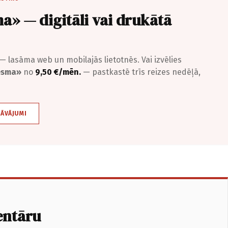
a» — digitāli vai drukātā
— lasāma web un mobilajās lietotnēs. Vai izvēlies
iesma»
no
9,50 €/mēn.
— pastkastē trīs reizes nedēļā,
DĀVĀJUMI
entāru