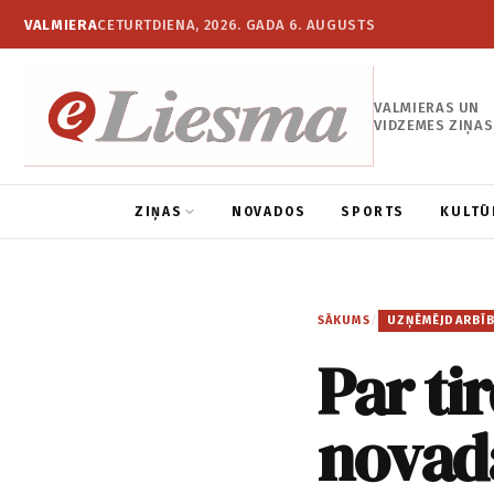
VALMIERA
CETURTDIENA, 2026. GADA 6. AUGUSTS
VALMIERAS UN
VIDZEMES ZIŅAS
ZIŅAS
NOVADOS
SPORTS
KULTŪ
SĀKUMS
/
UZŅĒMĒJDARBĪ
Par ti
novad