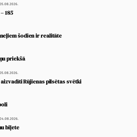
05.08.2026.
 – 185
eļiem šodien ir realitāte
ņu priekšā
05.08.2026.
 aizvadīti Rūjienas pilsētas svētki
poli
04.08.2026.
u biļete