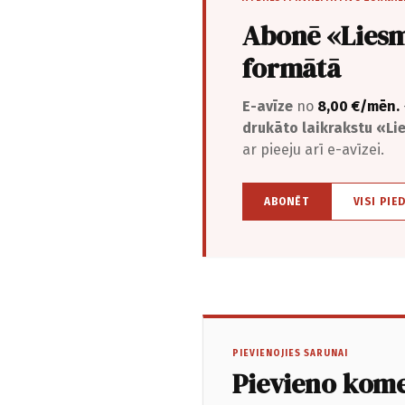
Abonē «Liesm
formātā
E-avīze
no
8,00 €/mēn.
drukāto laikrakstu «L
ar pieeju arī e-avīzei.
ABONĒT
VISI PIE
PIEVIENOJIES SARUNAI
Pievieno kom