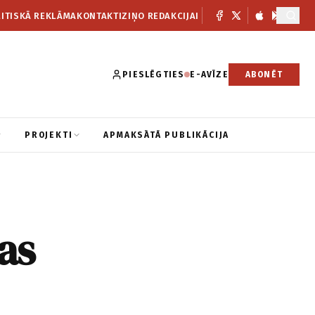
ITISKĀ REKLĀMA
KONTAKTI
ZIŅO REDAKCIJAI
PIESLĒGTIES
E-AVĪZE
ABONĒT
PROJEKTI
APMAKSĀTĀ PUBLIKĀCIJA
as