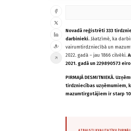
Novadā reģistrēti 333 tirdzn
darbinieki.
Jāatzīmē, ka darbi
vairumtirdzniecībā un mazumti
2022. gadā – jau 1866 cilvēki.
A
2021. gadā un 229890573 eiro
PIRMAJĀ DESMITNIEKĀ. Uzņē
tirdzniecības uzņēmumiem, k
mazumtirgotājiem ir starp 1
ATBALSTI KVALITATĪVU ŽURNĀL