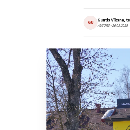
Guntis Vīksna, t
GU
AUTORS • 26.03.2025.