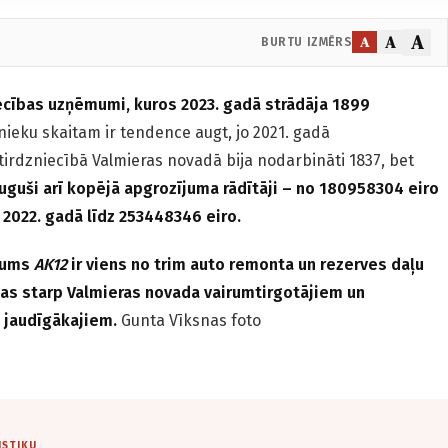
A
A
A
BURTU IZMĒRS
iecības uzņēmumi, kuros 2023. gadā strādāja 1899
nieku skaitam ir tendence augt, jo 2021. gadā
rdzniecībā Valmieras novadā bija nodarbināti 1837, bet
uguši arī kopējā apgrozījuma rādītāji – no 180958304 eiro
 2022. gadā līdz 253448346 eiro.
mums
AK12
ir viens no trim auto remonta un rezerves daļu
as starp Valmieras novada vairumtirgotājiem un
0 jaudīgākajiem.
Gunta Vīksnas foto
ISTIKU