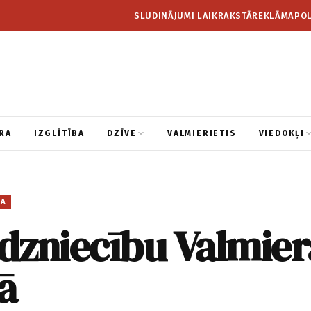
SLUDINĀJUMI LAIKRAKSTĀ
REKLĀMA
POL
RA
IZGLĪTĪBA
DZĪVE
VALMIERIETIS
VIEDOKĻI
BA
rdzniecību Valmier
ā