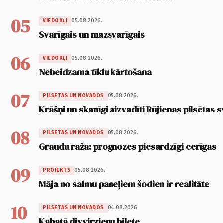
05
05.08.2026.
VIEDOKĻI
Svarīgais un mazsvarīgais
06
05.08.2026.
VIEDOKĻI
Nebeidzama tīklu kārtošana
07
05.08.2026.
PILSĒTĀS UN NOVADOS
Krāšņi un skanīgi aizvadīti Rūjienas pilsētas s
08
05.08.2026.
PILSĒTĀS UN NOVADOS
Graudu raža: prognozes piesardzīgi cerīgas
09
05.08.2026.
PROJEKTS
Māja no salmu paneļiem šodien ir realitāte
10
04.08.2026.
PILSĒTĀS UN NOVADOS
Kabatā divvirzienu biļete