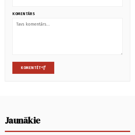
KOMENTĀRS
KOMENTĒT
Jaunākie