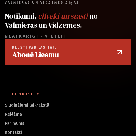
VALMIERAS UN VIDZEMES ZIŅAS
Notikumi,
cilvēki un stāsti
no
Valmieras un Vidzemes.
NEATKARĪGI · VIETĒJI
KĻŪSTI PAR LASĪTĀJU
Abonē Liesmu
LIETOTĀJIEM
Sludinājumi laikrakstā
Reklāma
Par mums
Kontakti