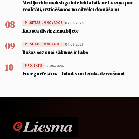
Mediju vide mākslīgā intelekta laikmetā: cīņa par
realitāti, uzticēšanos un cilvēku domāšanu
08
04.08.2026.
PILSĒTĀS UN NOVADOS
Kabatā divvirzienu biļete
09
04.08.2026.
PILSĒTĀS UN NOVADOS
Ražas sezonai sākums ir labs
10
04.08.2026.
PROJEKTS
Energoefektīvs – labāks un lētāks dzīvošanai