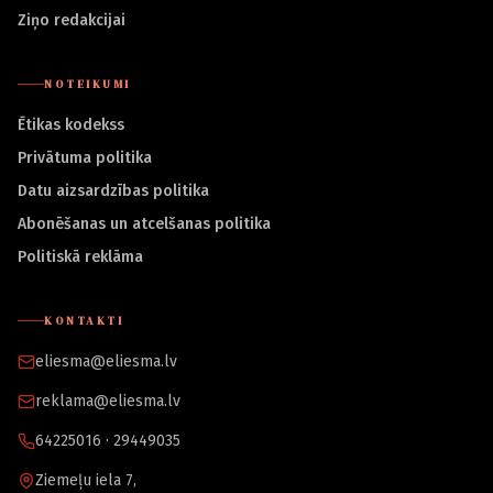
Ziņo redakcijai
NOTEIKUMI
Ētikas kodekss
Privātuma politika
Datu aizsardzības politika
Abonēšanas un atcelšanas politika
Politiskā reklāma
KONTAKTI
eliesma@eliesma.lv
reklama@eliesma.lv
64225016 · 29449035
Ziemeļu iela 7,