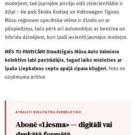
modeļiem, tad joprojām pircēju vidū visiecienītākie ir
džipi – tie paši Škoda Kodiaq un Volks­wagen Tiguan.
Mūsu reģionam specifiska vēlme ir dīzelis un ar
pilnpiedziņu, taču pērk arī automobiļus ar benzīna un
hibrīda dzinējiem, kuri īpaši iecienīti jaunajos modeļos.
MĒS TO PAVEICĀM! Draudzīgais Mūsu Auto Valmiera
kolektīvs labi pastrādājis, tagad laiks mieloties ar
īpašo Liepkalnos cepto apaļā cipara kliņģeri.
Foto no
uzņēmuma arhīva
ATBALSTI KVALITATĪVU ŽURNĀLISTIKU
Abonē «Liesma» — digitāli vai
drukātā formātā