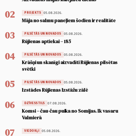
02
05.08.2026.
PROJEKTS
Māja no salmu paneļiem šodien ir realitāte
03
05.08.2026.
PILSĒTĀS UN NOVADOS
Rūjienas aptiekai – 185
04
05.08.2026.
PILSĒTĀS UN NOVADOS
Krāšņi un skanīgi aizvadīti Rūjienas pilsētas
svētki
05
05.08.2026.
PILSĒTĀS UN NOVADOS
Izstādes Rūjienas Izstāžu zālē
06
07.08.2026.
DZĪVESSTILS
Komsi – čau-čau puika no Somijas. Ik vasaru
Valmierā
07
05.08.2026.
VIEDOKĻI