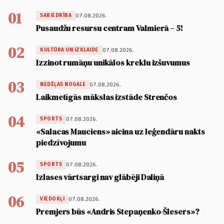
01
07.08.2026.
SABIEDRĪBA
Pusaudžu resursu centram Valmierā – 5!
02
07.08.2026.
KULTŪRA UN IZKLAIDE
Izzinot rumāņu unikālos kreklu izšuvumus
03
07.08.2026.
NEDĒĻAS NOGALE
Laikmetīgās mākslas izstāde Strenčos
04
07.08.2026.
SPORTS
«Salacas Mauciens» aicina uz leģendāru nakts
piedzīvojumu
05
07.08.2026.
SPORTS
Izlases vārtsargi nav glābēji Daliņā
06
07.08.2026.
VIEDOKĻI
Premjers būs «Andris Stepaņenko-Šlesers»?