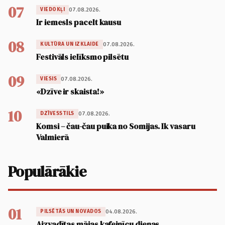
07
07.08.2026.
VIEDOKĻI
Ir iemesls pacelt kausu
08
07.08.2026.
KULTŪRA UN IZKLAIDE
Festivāls ielīksmo pilsētu
09
07.08.2026.
VIESIS
«Dzīve ir skaista!»
10
07.08.2026.
DZĪVESSTILS
Komsi – čau-čau puika no Somijas. Ik vasaru
Valmierā
Populārākie
01
04.08.2026.
PILSĒTĀS UN NOVADOS
Aizvadītas mājas kafejnīcu dienas