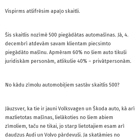
Vispirms atšifrēsim apaļo skaitli.
Šis skaitlis nozīmē 500 piegādātas automašīnas. Jā, 4.
decembrī atdevām savam klientam piecsimto
piegādāto mašīnu. Apmēram 60% no šiem auto tikuši
juridiskām personām, atlikušie 40% – privātpersonām.
No kādu zīmolu automobiļiem sastāv skaitlis 500?
Jāuzsver, ka tie ir jauni Volks­vagen un Škoda auto, kā arī
mazlietotas mašīnas, lielākoties no šiem abiem
zīmoliem, taču ne tikai, jo starp lietotajiem esam arī
daudzus Audi un Volvo pārdevuši. Ja skatāmies no