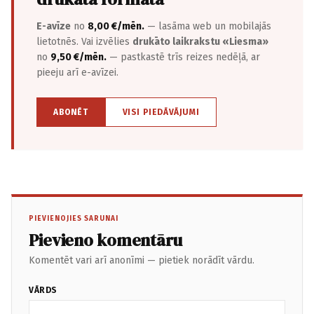
E-avīze
no
8,00 €/mēn.
— lasāma web un mobilajās
lietotnēs. Vai izvēlies
drukāto laikrakstu «Liesma»
no
9,50 €/mēn.
— pastkastē trīs reizes nedēļā, ar
pieeju arī e-avīzei.
ABONĒT
VISI PIEDĀVĀJUMI
PIEVIENOJIES SARUNAI
Pievieno komentāru
Komentēt vari arī anonīmi — pietiek norādīt vārdu.
VĀRDS