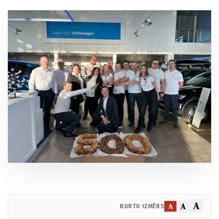
A
A
A
BURTU IZMĒRS