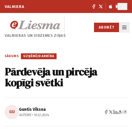
VALMIERA
ABONĒT
VALMIERAS UN
VIDZEMES ZIŅAS
SĀKUMS
/
UZŅĒMĒJDARBĪBA
Pārdevēja un pircēja
kopīgi svētki
Guntis Vīksna
GU
AUTORS • 10.12.2024.