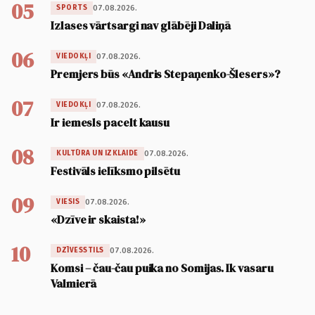
05
07.08.2026.
SPORTS
Izlases vārtsargi nav glābēji Daliņā
06
07.08.2026.
VIEDOKĻI
Premjers būs «Andris Stepaņenko-Šlesers»?
07
07.08.2026.
VIEDOKĻI
Ir iemesls pacelt kausu
08
07.08.2026.
KULTŪRA UN IZKLAIDE
Festivāls ielīksmo pilsētu
09
07.08.2026.
VIESIS
«Dzīve ir skaista!»
10
07.08.2026.
DZĪVESSTILS
Komsi – čau-čau puika no Somijas. Ik vasaru
Valmierā