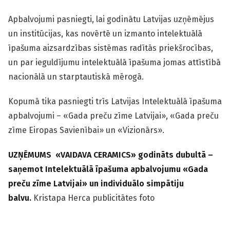
Apbalvojumi pasniegti, lai godinātu Latvijas uzņēmējus
un institūcijas, kas novērtē un izmanto intelektuālā
īpašuma aizsardzības sistēmas radītās priekšrocības,
un par ieguldījumu intelektuālā īpašuma jomas attīstībā
nacionālā un starptautiskā mērogā.
Kopumā tika pasniegti trīs Latvijas Intelektuālā īpašuma
apbalvojumi – «Gada preču zīme Latvijai», «Gada preču
zīme Eiropas Savienībai» un «Vizionārs».
UZŅĒMUMS «VAIDAVA CERAMICS» godināts dubultā –
saņemot Intelektuālā īpašuma apbalvojumu «Gada
preču zīme Latvijai» un individuālo simpātiju
balvu.
Kristapa Herca publicitātes foto