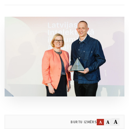
A
A
A
BURTU IZMĒRS