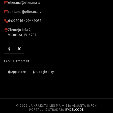
eliesma@eliesma.lv
reklama@eliesma.lv
64225016 · 29449035
Ziemeļu iela 7,
Valmiera, LV-4201
LASI LIETOTNĒ
App Store
Google Play
© 2026 LAIKRAKSTS LIESMA — SIA «IMANTA INFO»
PORTĀLU IZSTRĀDĀJA
RYDELCODE