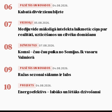
06
04.08.2026.
PILSĒTĀS UN NOVADOS
Kabatā divvirzienu biļete
07
05.08.2026.
VIEDOKĻI
Mediju vide mākslīgā intelekta laikmetā: cīņa par
realitāti, uzticēšanos un cilvēku domāšanu
08
07.08.2026.
DZĪVESSTILS
Komsi – čau-čau puika no Somijas. Ik vasaru
Valmierā
09
04.08.2026.
PILSĒTĀS UN NOVADOS
Ražas sezonai sākums ir labs
10
04.08.2026.
PROJEKTS
Energoefektīvs – labāks un lētāks dzīvošanai