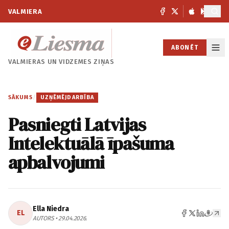
VALMIERA
ABONĒT
VALMIERAS UN
VIDZEMES ZIŅAS
SĀKUMS
/
UZŅĒMĒJDARBĪBA
Pasniegti Latvijas
Intelektuālā īpašuma
apbalvojumi
Ella Niedra
EL
AUTORS • 29.04.2026.