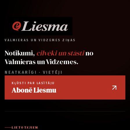
VALMIERAS UN VIDZEMES ZIŅAS
Notikumi,
cilvēki un stāsti
no
Valmieras un Vidzemes.
NEATKARĪGI · VIETĒJI
KĻŪSTI PAR LASĪTĀJU
Abonē Liesmu
LIETOTĀJIEM