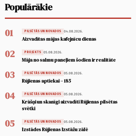
Populārākie
01
04.08.2026.
PILSĒTĀS UN NOVADOS
Aizvadītas mājas kafejnīcu dienas
02
05.08.2026.
PROJEKTS
Māja no salmu paneļiem šodien ir realitāte
03
05.08.2026.
PILSĒTĀS UN NOVADOS
Rūjienas aptiekai – 185
04
05.08.2026.
PILSĒTĀS UN NOVADOS
Krāšņi un skanīgi aizvadīti Rūjienas pilsētas
svētki
05
05.08.2026.
PILSĒTĀS UN NOVADOS
Izstādes Rūjienas Izstāžu zālē