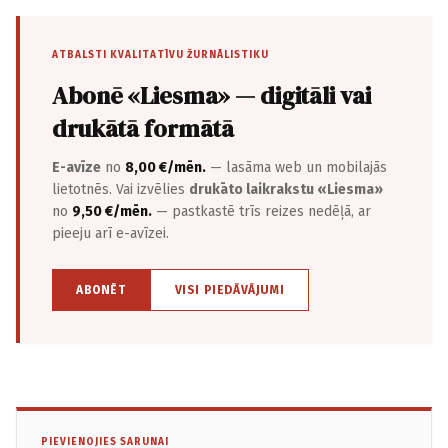
ATBALSTI KVALITATĪVU ŽURNĀLISTIKU
Abonē «Liesma» — digitāli vai
drukātā formātā
E-avīze
no
8,00 €/mēn.
— lasāma web un mobilajās
lietotnēs. Vai izvēlies
drukāto laikrakstu «Liesma»
no
9,50 €/mēn.
— pastkastē trīs reizes nedēļā, ar
pieeju arī e-avīzei.
ABONĒT
VISI PIEDĀVĀJUMI
PIEVIENOJIES SARUNAI