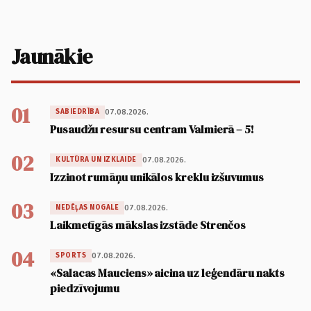
Jaunākie
01
07.08.2026.
SABIEDRĪBA
Pusaudžu resursu centram Valmierā – 5!
02
07.08.2026.
KULTŪRA UN IZKLAIDE
Izzinot rumāņu unikālos kreklu izšuvumus
03
07.08.2026.
NEDĒĻAS NOGALE
Laikmetīgās mākslas izstāde Strenčos
04
07.08.2026.
SPORTS
«Salacas Mauciens» aicina uz leģendāru nakts
piedzīvojumu