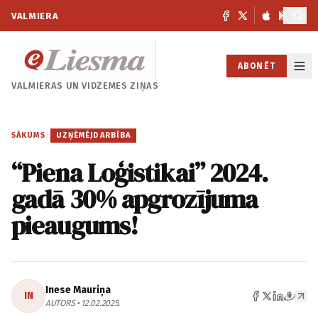
VALMIERA
ABONĒT
VALMIERAS UN
VIDZEMES ZIŅAS
SĀKUMS
/
UZŅĒMĒJDARBĪBA
“Piena Loģistikai” 2024.
gadā 30% apgrozījuma
pieaugums!
Inese Mauriņa
IN
AUTORS • 12.02.2025.