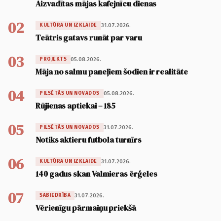
Aizvadītas mājas kafejnīcu dienas
02
31.07.2026.
KULTŪRA UN IZKLAIDE
Teātris gatavs runāt par varu
03
05.08.2026.
PROJEKTS
Māja no salmu paneļiem šodien ir realitāte
04
05.08.2026.
PILSĒTĀS UN NOVADOS
Rūjienas aptiekai – 185
05
31.07.2026.
PILSĒTĀS UN NOVADOS
Notiks aktieru futbola turnīrs
06
31.07.2026.
KULTŪRA UN IZKLAIDE
140 gadus skan Valmieras ērģeles
07
31.07.2026.
SABIEDRĪBA
Vērienīgu pārmaiņu priekšā