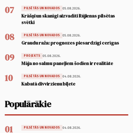
07
05.08.2026.
PILSĒTĀS UN NOVADOS
Krāšņi un skanīgi aizvadīti Rūjienas pilsētas
svētki
08
05.08.2026.
PILSĒTĀS UN NOVADOS
Graudu raža: prognozes piesardzīgi cerīgas
09
05.08.2026.
PROJEKTS
Māja no salmu paneļiem šodien ir realitāte
10
04.08.2026.
PILSĒTĀS UN NOVADOS
Kabatā divvirzienu biļete
Populārākie
01
04.08.2026.
PILSĒTĀS UN NOVADOS