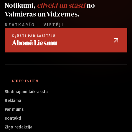
Notikumi,
cilvēki un stāsti
no
Valmieras un Vidzemes.
NEATKARĪGI · VIETĒJI
KĻŪSTI PAR LASĪTĀJU
Abonē Liesmu
LIETOTĀJIEM
Sludinājumi laikrakstā
Reklāma
Par mums
Kontakti
Ziņo redakcijai