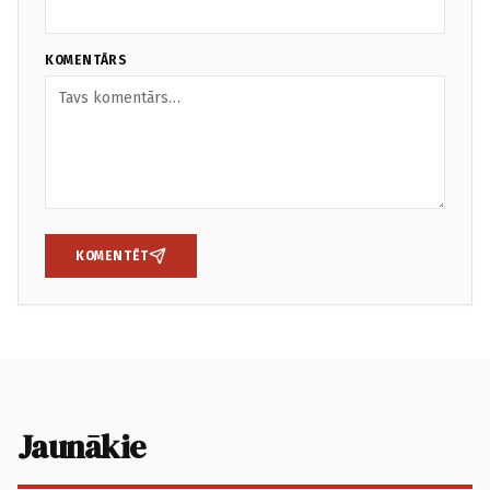
KOMENTĀRS
KOMENTĒT
Jaunākie