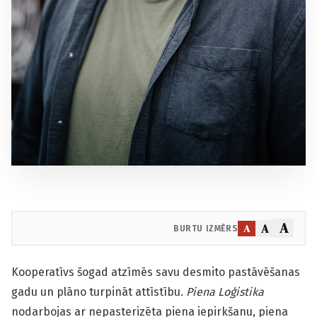
A
A
A
BURTU IZMĒRS
Kooperatīvs šogad atzīmēs savu desmito pastāvēšanas
gadu un plāno turpināt attīstību.
Piena Loģistika
nodarbojas ar nepasterizēta piena iepirkšanu, piena