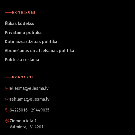
NOTEIKUMI
Ētikas kodekss
Privātuma politika
Datu aizsardzības politika
Abonēšanas un atcelšanas politika
Politiskā reklāma
KONTAKTI
eliesma@eliesma.lv
reklama@eliesma.lv
64225016 · 29449035
Ziemeļu iela 7,
Valmiera, LV-4201