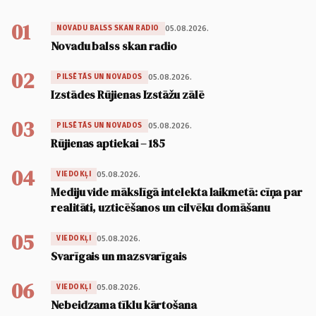
01
05.08.2026.
NOVADU BALSS SKAN RADIO
Novadu balss skan radio
02
05.08.2026.
PILSĒTĀS UN NOVADOS
Izstādes Rūjienas Izstāžu zālē
03
05.08.2026.
PILSĒTĀS UN NOVADOS
Rūjienas aptiekai – 185
04
05.08.2026.
VIEDOKĻI
Mediju vide mākslīgā intelekta laikmetā: cīņa par
realitāti, uzticēšanos un cilvēku domāšanu
05
05.08.2026.
VIEDOKĻI
Svarīgais un mazsvarīgais
06
05.08.2026.
VIEDOKĻI
Nebeidzama tīklu kārtošana