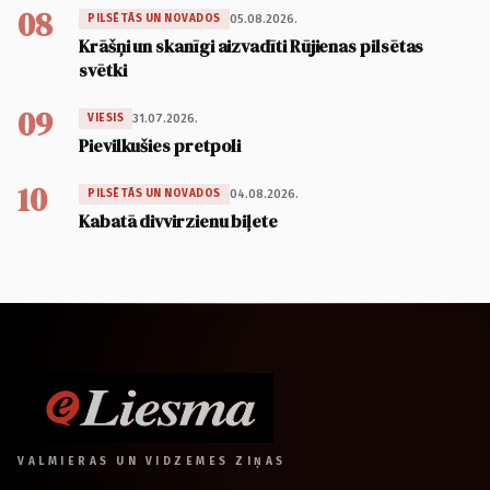
08
05.08.2026.
PILSĒTĀS UN NOVADOS
Krāšņi un skanīgi aizvadīti Rūjienas pilsētas
svētki
09
31.07.2026.
VIESIS
Pievilkušies pretpoli
10
04.08.2026.
PILSĒTĀS UN NOVADOS
Kabatā divvirzienu biļete
VALMIERAS UN VIDZEMES ZIŅAS