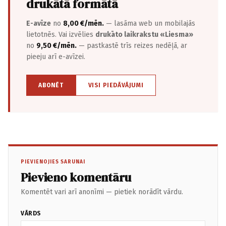
drukātā formātā
E-avīze
no
8,00 €/mēn.
— lasāma web un mobilajās
lietotnēs. Vai izvēlies
drukāto laikrakstu «Liesma»
no
9,50 €/mēn.
— pastkastē trīs reizes nedēļā, ar
pieeju arī e-avīzei.
ABONĒT
VISI PIEDĀVĀJUMI
PIEVIENOJIES SARUNAI
Pievieno komentāru
Komentēt vari arī anonīmi — pietiek norādīt vārdu.
VĀRDS