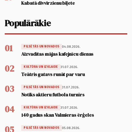
Kabatā divvirzienu biļete
Populārākie
01
04.08.2026.
PILSĒTĀS UN NOVADOS
Aizvadītas mājas kafejnīcu dienas
02
31.07.2026.
KULTŪRA UN IZKLAIDE
Teātris gatavs runāt par varu
03
31.07.2026.
PILSĒTĀS UN NOVADOS
Notiks aktieru futbola turnīrs
04
31.07.2026.
KULTŪRA UN IZKLAIDE
140 gadus skan Valmieras ērģeles
05
05.08.2026.
PILSĒTĀS UN NOVADOS