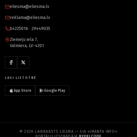
eliesma@eliesma.lv
reklama@eliesma.lv
64225016 · 29449035
Ziemeļu iela 7,
Valmiera, LV-4201
LASI LIETOTNĒ
App Store
Google Play
© 2026 LAIKRAKSTS LIESMA — SIA «IMANTA INFO»
PORTĀLU IZSTRĀDĀJA
RYDELCODE