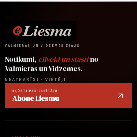
VALMIERAS UN VIDZEMES ZIŅAS
Notikumi,
cilvēki un stāsti
no
Valmieras un Vidzemes.
NEATKARĪGI · VIETĒJI
KĻŪSTI PAR LASĪTĀJU
Abonē Liesmu