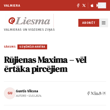
VALMIERA
ABONĒT
VALMIERAS UN
VIDZEMES ZIŅAS
SĀKUMS
/
UZŅĒMĒJDARBĪBA
Rūjienas Maxima – vēl
ērtāka pircējiem
Guntis Vīksna
GU
AUTORS • 12.03.2024.