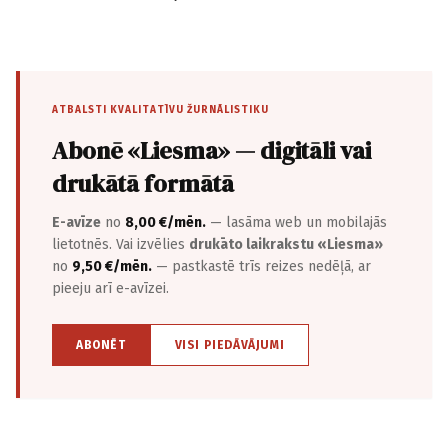
ATBALSTI KVALITATĪVU ŽURNĀLISTIKU
Abonē «Liesma» — digitāli vai
drukātā formātā
E-avīze
no
8,00 €/mēn.
— lasāma web un mobilajās
lietotnēs. Vai izvēlies
drukāto laikrakstu «Liesma»
no
9,50 €/mēn.
— pastkastē trīs reizes nedēļā, ar
pieeju arī e-avīzei.
ABONĒT
VISI PIEDĀVĀJUMI