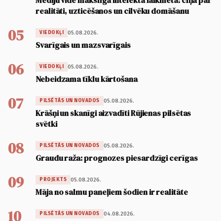
Mediju vide mākslīgā intelekta laikmetā: cīņa par
realitāti, uzticēšanos un cilvēku domāšanu
05
05.08.2026.
VIEDOKĻI
Svarīgais un mazsvarīgais
06
05.08.2026.
VIEDOKĻI
Nebeidzama tīklu kārtošana
07
05.08.2026.
PILSĒTĀS UN NOVADOS
Krāšņi un skanīgi aizvadīti Rūjienas pilsētas
svētki
08
05.08.2026.
PILSĒTĀS UN NOVADOS
Graudu raža: prognozes piesardzīgi cerīgas
09
05.08.2026.
PROJEKTS
Māja no salmu paneļiem šodien ir realitāte
10
04.08.2026.
PILSĒTĀS UN NOVADOS