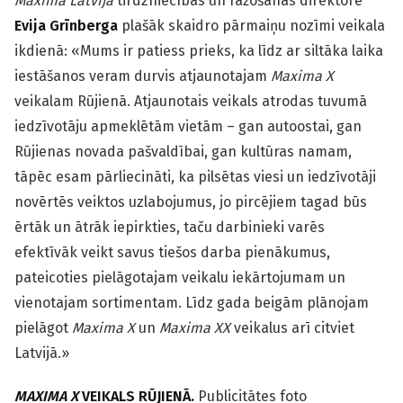
Maxima Latvija
tirdzniecības un ražošanas direktore
Evija Grīnberga
plašāk skaidro pārmaiņu nozīmi veikala
ikdienā: «Mums ir patiess prieks, ka līdz ar siltāka laika
iestāšanos veram durvis atjaunotajam
Maxima X
veikalam Rūjienā. Atjaunotais veikals atrodas tuvumā
iedzīvotāju apmeklētām vietām – gan autoostai, gan
Rūjienas novada pašvaldībai, gan kultūras namam,
tāpēc esam pārliecināti, ka pilsētas viesi un iedzīvotāji
novērtēs veiktos uzlabojumus, jo pircējiem tagad būs
ērtāk un ātrāk iepirkties, taču darbinieki varēs
efektīvāk veikt savus tiešos darba pienākumus,
pateicoties pielāgotajam veikalu iekārtojumam un
vienotajam sortimentam. Līdz gada beigām plānojam
pielāgot
Maxima X
un
Maxima XX
veikalus arī citviet
Latvijā.»
MAXIMA X
VEIKALS RŪJIENĀ.
Publicitātes foto