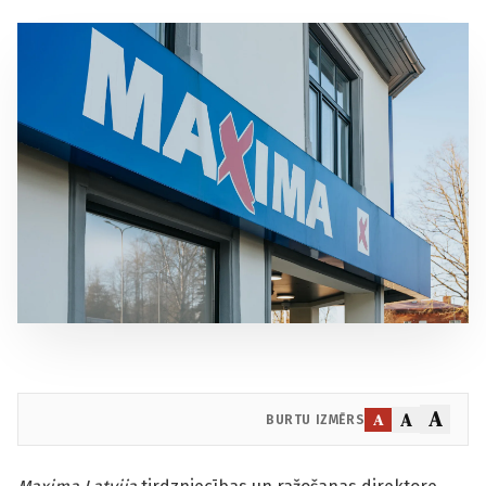
A
A
A
BURTU IZMĒRS