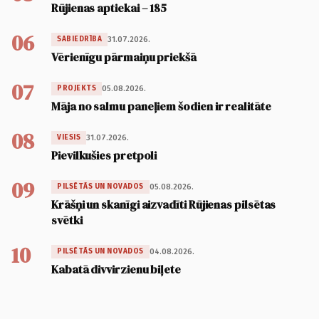
Rūjienas aptiekai – 185
06
31.07.2026.
SABIEDRĪBA
Vērienīgu pārmaiņu priekšā
07
05.08.2026.
PROJEKTS
Māja no salmu paneļiem šodien ir realitāte
08
31.07.2026.
VIESIS
Pievilkušies pretpoli
09
05.08.2026.
PILSĒTĀS UN NOVADOS
Krāšņi un skanīgi aizvadīti Rūjienas pilsētas
svētki
10
04.08.2026.
PILSĒTĀS UN NOVADOS
Kabatā divvirzienu biļete