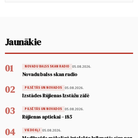
Jaunākie
01
05.08.2026.
NOVADU BALSS SKAN RADIO
Novadu balss skan radio
02
05.08.2026.
PILSĒTĀS UN NOVADOS
Izstādes Rūjienas Izstāžu zālē
03
05.08.2026.
PILSĒTĀS UN NOVADOS
Rūjienas aptiekai – 185
04
05.08.2026.
VIEDOKĻI