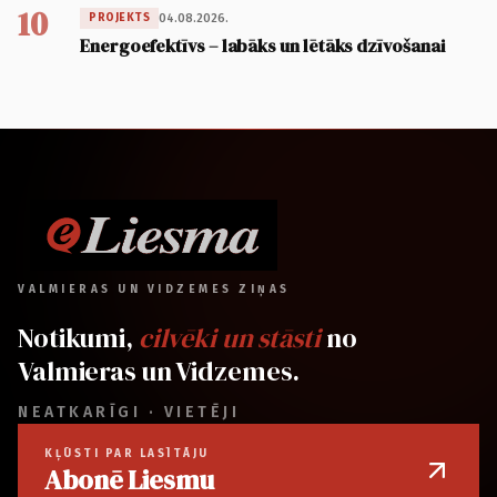
10
04.08.2026.
PROJEKTS
Energoefektīvs – labāks un lētāks dzīvošanai
VALMIERAS UN VIDZEMES ZIŅAS
Notikumi,
cilvēki un stāsti
no
Valmieras un Vidzemes.
NEATKARĪGI · VIETĒJI
KĻŪSTI PAR LASĪTĀJU
Abonē Liesmu