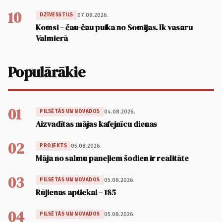
10
07.08.2026.
DZĪVESSTILS
Komsi – čau-čau puika no Somijas. Ik vasaru
Valmierā
Populārākie
01
04.08.2026.
PILSĒTĀS UN NOVADOS
Aizvadītas mājas kafejnīcu dienas
02
05.08.2026.
PROJEKTS
Māja no salmu paneļiem šodien ir realitāte
03
05.08.2026.
PILSĒTĀS UN NOVADOS
Rūjienas aptiekai – 185
04
05.08.2026.
PILSĒTĀS UN NOVADOS