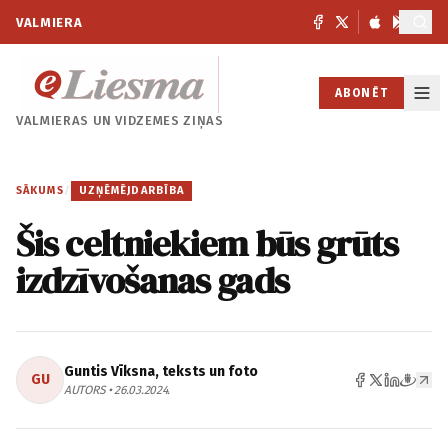
VALMIERA
ABONĒT
VALMIERAS UN
VIDZEMES ZIŅAS
SĀKUMS
/
UZŅĒMĒJDARBĪBA
Šis celtniekiem būs grūts
izdzīvošanas gads
Guntis Vīksna, teksts un foto
GU
AUTORS • 26.03.2024.