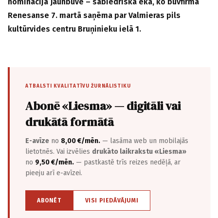
nominācijā Jaunbūve – sabiedriska ēka, ko būvfirma
Renesanse 7. martā saņēma par Valmieras pils
kultūrvides centru Bruņinieku ielā 1.
ATBALSTI KVALITATĪVU ŽURNĀLISTIKU
Abonē «Liesma» — digitāli vai
drukātā formātā
E-avīze
no
8,00 €/mēn.
— lasāma web un mobilajās
lietotnēs. Vai izvēlies
drukāto laikrakstu «Liesma»
no
9,50 €/mēn.
— pastkastē trīs reizes nedēļā, ar
pieeju arī e-avīzei.
ABONĒT
VISI PIEDĀVĀJUMI