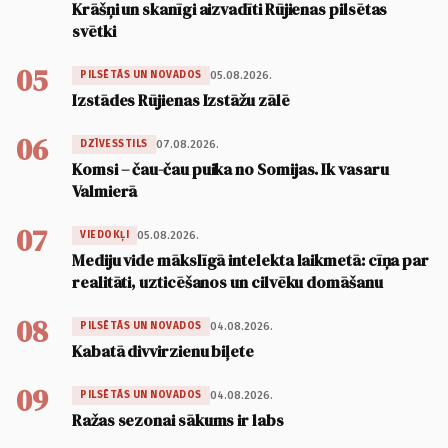
Krāšņi un skanīgi aizvadīti Rūjienas pilsētas
svētki
05
05.08.2026.
PILSĒTĀS UN NOVADOS
Izstādes Rūjienas Izstāžu zālē
06
07.08.2026.
DZĪVESSTILS
Komsi – čau-čau puika no Somijas. Ik vasaru
Valmierā
07
05.08.2026.
VIEDOKĻI
Mediju vide mākslīgā intelekta laikmetā: cīņa par
realitāti, uzticēšanos un cilvēku domāšanu
08
04.08.2026.
PILSĒTĀS UN NOVADOS
Kabatā divvirzienu biļete
09
04.08.2026.
PILSĒTĀS UN NOVADOS
Ražas sezonai sākums ir labs