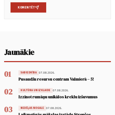
KOMENTĒT
Jaunākie
01
07.08.2026.
SABIEDRĪBA
Pusaudžu resursu centram Valmierā – 5!
02
07.08.2026.
KULTŪRA UN IZKLAIDE
Izzinot rumāņu unikālos kreklu izšuvumus
03
07.08.2026.
NEDĒĻAS NOGALE
Laikmetīgās mākslas izstāde Strenčos