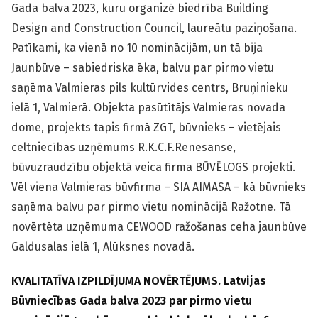
Gada balva 2023, kuru organizē biedrība Building
Design and Construction Council, laureātu paziņošana.
Patīkami, ka vienā no 10 nominācijām, un tā bija
Jaunbūve – sabiedriska ēka, balvu par pirmo vietu
saņēma Valmieras pils kultūrvides centrs, Bruņinieku
ielā 1, Valmierā. Objekta pasūtītājs Valmieras novada
dome, projekts tapis firmā ZGT, būvnieks – vietējais
celtniecības uzņēmums R.K.C.F.Renesanse,
būvuzraudzību objektā veica firma BŪVĒLOGS projekti.
Vēl viena Valmieras būvfirma – SIA AIMASA – kā būvnieks
saņēma balvu par pirmo vietu nominācijā Ražotne. Tā
novērtēta uzņēmuma CEWOOD ražošanas ceha jaunbūve
Galdusalas ielā 1, Alūksnes novadā.
KVALITATĪVA IZPILDĪJUMA NOVĒRTĒJUMS. Latvijas
Būvniecības Gada balva 2023 par pirmo vietu