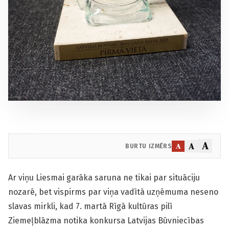
A
A
A
BURTU IZMĒRS
Ar viņu Liesmai garāka saruna ne tikai par situāciju
nozarē, bet vispirms par viņa vadītā uzņēmuma neseno
slavas mirkli, kad 7. martā Rīgā kultūras pilī
Ziemeļblāzma notika konkursa Latvijas Būvniecības