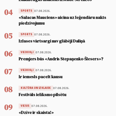
04
07.08.2026.
SPORTS
«Salacas Mauciens» aicina uz leģendāru nakts
piedzīvojumu
05
07.08.2026.
SPORTS
Izlases vārtsargi nav glābēji Daliņā
06
07.08.2026.
VIEDOKĻI
Premjers būs «Andris Stepaņenko-Šlesers»?
07
07.08.2026.
VIEDOKĻI
Ir iemesls pacelt kausu
08
07.08.2026.
KULTŪRA UN IZKLAIDE
Festivāls ielīksmo pilsētu
09
07.08.2026.
VIESIS
«Dzīve ir skaista!»