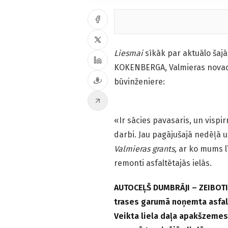
Liesmai
sīkāk par aktuālo šaj
KOKENBERGA, Valmieras nova
būvinženiere:
«Ir sācies pavasaris, un vispir
darbi. Jau pagājušajā nedēļā 
Valmieras grants,
ar ko mums l
remonti asfaltētajās ielās.
AUTOCEĻŠ DUMBRĀJI – ZEIBOTI
trases garumā noņemta asfaltb
Veikta liela daļa apakšzemes