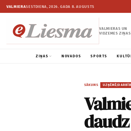
VALMIERA
SESTDIENA, 2026. GADA 8. AUGUSTS
VALMIERAS UN
VIDZEMES ZIŅAS
ZIŅAS
NOVADOS
SPORTS
KULTŪ
SĀKUMS
/
UZŅĒMĒJDARBĪ
Valmie
daudz