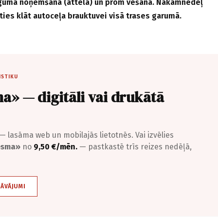
uguma noņemšana (attēlā) un prom vešana. Nākamnedēļ
ties klāt autoceļa brauktuvei visā trases garumā.
ISTIKU
a» — digitāli vai drukātā
— lasāma web un mobilajās lietotnēs. Vai izvēlies
iesma»
no
9,50 €/mēn.
— pastkastē trīs reizes nedēļā,
DĀVĀJUMI