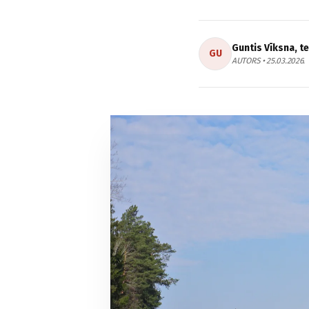
Guntis Vīksna, t
GU
AUTORS • 25.03.2026.