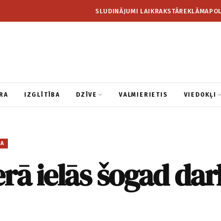
SLUDINĀJUMI LAIKRAKSTĀ
REKLĀMA
POL
RA
IZGLĪTĪBA
DZĪVE
VALMIERIETIS
VIEDOKĻI
BA
rā ielās šogad da