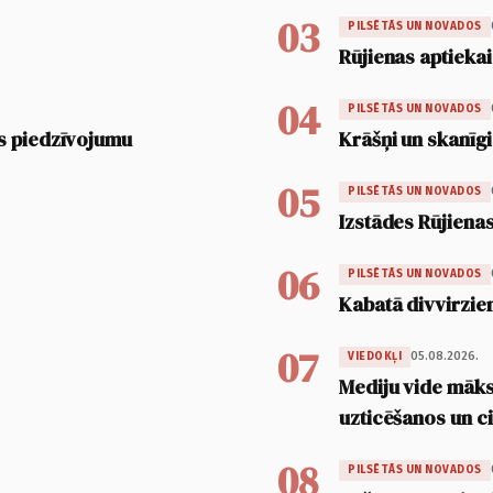
03
PILSĒTĀS UN NOVADOS
Rūjienas aptiekai
04
PILSĒTĀS UN NOVADOS
s piedzīvojumu
Krāšņi un skanīgi
05
PILSĒTĀS UN NOVADOS
Izstādes Rūjienas
06
PILSĒTĀS UN NOVADOS
Kabatā divvirzien
07
05.08.2026.
VIEDOKĻI
Mediju vide māksl
uzticēšanos un 
08
PILSĒTĀS UN NOVADOS