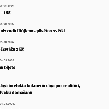
05.08.2026.
 – 185
05.08.2026.
 aizvadīti Rūjienas pilsētas svētki
05.08.2026.
 Izstāžu zālē
04.08.2026.
u biļete
īgā intelekta laikmetā: cīņa par realitāti,
cilvēku domāšanu
04.08.2026.