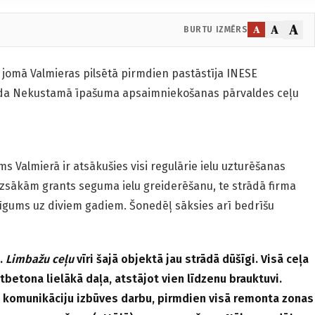
A
A
A
BURTU IZMĒRS
ā jomā Valmieras pilsētā pirmdien pastāstīja INESE
da Nekustamā īpašuma apsaimniekošanas pārvaldes ceļu
ms Valmierā ir atsākušies visi regulārie ielu uzturēšanas
uzsākām grants seguma ielu greiderēšanu, te strādā firma
īgums uz diviem gadiem. Šonedēļ sāksies arī bedrīšu
.
Limbažu ceļu
vīri šajā objektā jau strādā dūšīgi. Visā ceļa
etona lielākā daļa, atstājot vien līdzenu brauktuvi.
 komunikāciju izbūves darbu, pirmdien visā remonta zonas