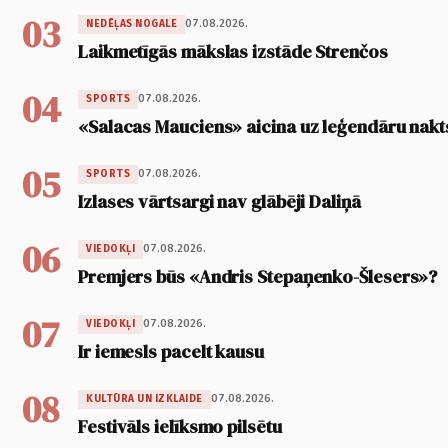
03
07.08.2026.
NEDĒĻAS NOGALE
Laikmetīgās mākslas izstāde Strenčos
04
07.08.2026.
SPORTS
«Salacas Mauciens» aicina uz leģendāru nakt
05
07.08.2026.
SPORTS
Izlases vārtsargi nav glābēji Daliņā
06
07.08.2026.
VIEDOKĻI
Premjers būs «Andris Stepaņenko-Šlesers»?
07
07.08.2026.
VIEDOKĻI
Ir iemesls pacelt kausu
08
07.08.2026.
KULTŪRA UN IZKLAIDE
Festivāls ielīksmo pilsētu