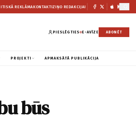
ITISKĀ REKLĀMA
KONTAKTI
ZIŅO REDAKCIJAI
PIESLĒGTIES
E-AVĪZE
ABONĒT
PROJEKTI
APMAKSĀTĀ PUBLIKĀCIJA
rbu būs