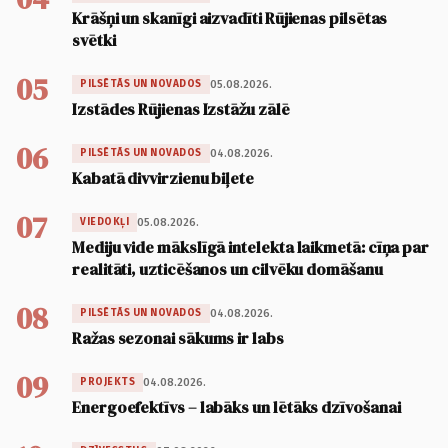
Krāšņi un skanīgi aizvadīti Rūjienas pilsētas
svētki
05
05.08.2026.
PILSĒTĀS UN NOVADOS
Izstādes Rūjienas Izstāžu zālē
06
04.08.2026.
PILSĒTĀS UN NOVADOS
Kabatā divvirzienu biļete
07
05.08.2026.
VIEDOKĻI
Mediju vide mākslīgā intelekta laikmetā: cīņa par
realitāti, uzticēšanos un cilvēku domāšanu
08
04.08.2026.
PILSĒTĀS UN NOVADOS
Ražas sezonai sākums ir labs
09
04.08.2026.
PROJEKTS
Energoefektīvs – labāks un lētāks dzīvošanai