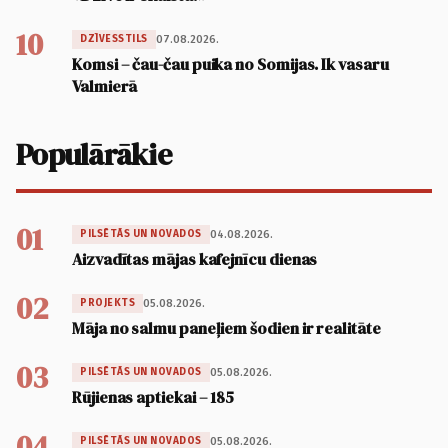
10
07.08.2026.
DZĪVESSTILS
Komsi – čau-čau puika no Somijas. Ik vasaru
Valmierā
Populārākie
01
04.08.2026.
PILSĒTĀS UN NOVADOS
Aizvadītas mājas kafejnīcu dienas
02
05.08.2026.
PROJEKTS
Māja no salmu paneļiem šodien ir realitāte
03
05.08.2026.
PILSĒTĀS UN NOVADOS
Rūjienas aptiekai – 185
04
05.08.2026.
PILSĒTĀS UN NOVADOS