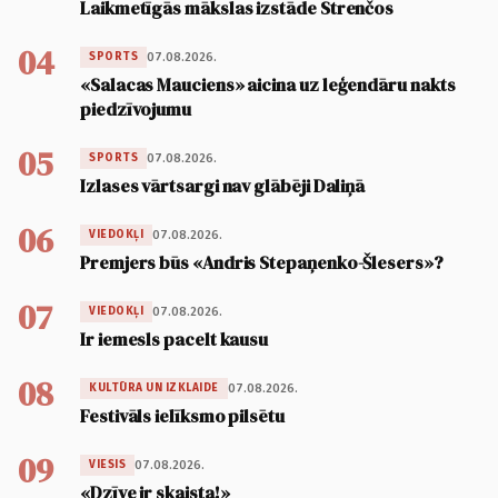
Laikmetīgās mākslas izstāde Strenčos
04
07.08.2026.
SPORTS
«Salacas Mauciens» aicina uz leģendāru nakts
piedzīvojumu
05
07.08.2026.
SPORTS
Izlases vārtsargi nav glābēji Daliņā
06
07.08.2026.
VIEDOKĻI
Premjers būs «Andris Stepaņenko-Šlesers»?
07
07.08.2026.
VIEDOKĻI
Ir iemesls pacelt kausu
08
07.08.2026.
KULTŪRA UN IZKLAIDE
Festivāls ielīksmo pilsētu
09
07.08.2026.
VIESIS
«Dzīve ir skaista!»