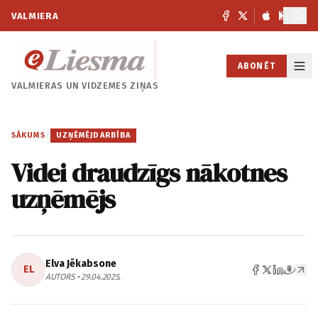
VALMIERA
ABONĒT
VALMIERAS UN
VIDZEMES ZIŅAS
SĀKUMS
/
UZŅĒMĒJDARBĪBA
Videi draudzīgs nākotnes
uzņēmējs
Elva Jēkabsone
EL
AUTORS • 29.04.2025.