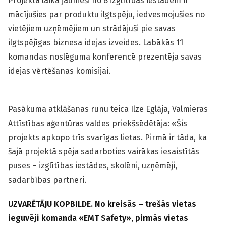
Projekta laikā jaunieši no 8 izglītības iestādēm ir
mācījušies par produktu ilgtspēju, iedvesmojušies no
vietējiem uzņēmējiem un strādājuši pie savas
ilgtspējīgas biznesa idejas izveides. Labākās 11
komandas noslēguma konferencē prezentēja savas
idejas vērtēšanas komisijai.
Pasākuma atklāšanas runu teica Ilze Eglāja, Valmieras
Attīstības aģentūras valdes priekšsēdētāja: «Šis
projekts apkopo trīs svarīgas lietas. Pirmā ir tāda, ka
šajā projektā spēja sadarboties vairākas iesaistītās
puses – izglītības iestādes, skolēni, uzņēmēji,
sadarbības partneri.
UZVARĒTĀJU KOPBILDE. No kreisās – trešās vietas
ieguvēji komanda «EMT Safety», pirmās vietas