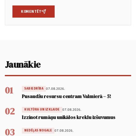
KOMENTĒT
Jaunākie
01
07.08.2026.
SABIEDRĪBA
Pusaudžu resursu centram Valmierā – 5!
02
07.08.2026.
KULTŪRA UN IZKLAIDE
Izzinot rumāņu unikālos kreklu izšuvumus
03
07.08.2026.
NEDĒĻAS NOGALE