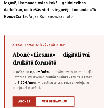
ieguvēji komanda «Viss kokā – galdniecības
darbnīca», un trešās vietas ieguvēji, komanda «TA
HouseCraft».
Ārijas Romanovskas foto
ATBALSTI KVALITATĪVU ŽURNĀLISTIKU
Abonē «Liesma» — digitāli vai
drukātā formātā
E-avīze
no
8,00 €/mēn.
— lasāma web un mobilajās
lietotnēs. Vai izvēlies
drukāto laikrakstu «Liesma»
no
9,50 €/mēn.
— pastkastē trīs reizes nedēļā, ar
pieeju arī e-avīzei.
ABONĒT
VISI PIEDĀVĀJUMI