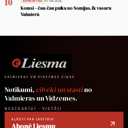
10
07.08.2026.
DZĪVESSTILS
Komsi – čau-čau puika no Somijas. Ik vasaru
Valmierā
VALMIERAS UN VIDZEMES ZIŅAS
Notikumi,
cilvēki un stāsti
no
Valmieras un Vidzemes.
NEATKARĪGI · VIETĒJI
KĻŪSTI PAR LASĪTĀJU
Abonē Liesmu