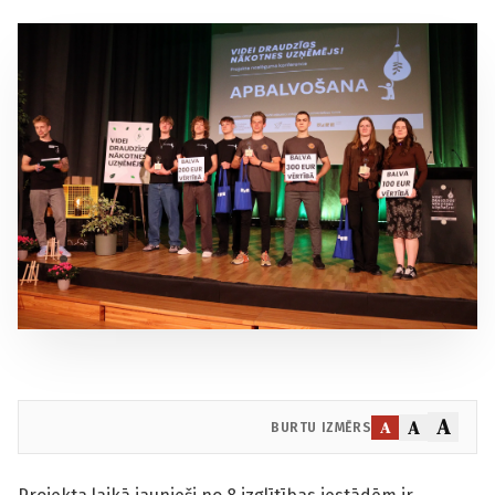
A
A
A
BURTU IZMĒRS