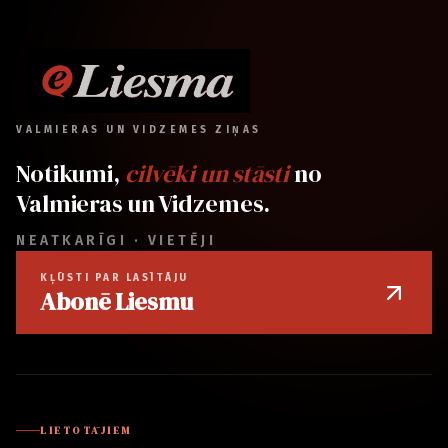
VALMIERAS UN VIDZEMES ZIŅAS
Notikumi,
cilvēki un stāsti
no
Valmieras un Vidzemes.
NEATKARĪGI · VIETĒJI
KĻŪSTI PAR LASĪTĀJU
Abonē Liesmu
LIETOTĀJIEM