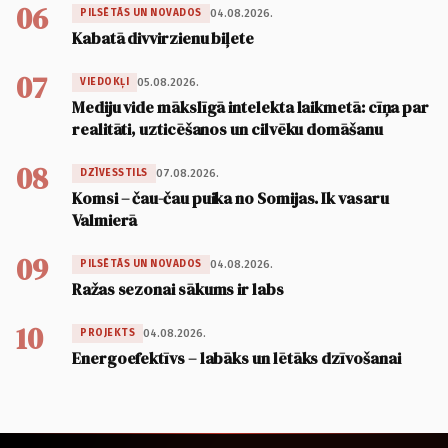
06
04.08.2026.
PILSĒTĀS UN NOVADOS
Kabatā divvirzienu biļete
07
05.08.2026.
VIEDOKĻI
Mediju vide mākslīgā intelekta laikmetā: cīņa par
realitāti, uzticēšanos un cilvēku domāšanu
08
07.08.2026.
DZĪVESSTILS
Komsi – čau-čau puika no Somijas. Ik vasaru
Valmierā
09
04.08.2026.
PILSĒTĀS UN NOVADOS
Ražas sezonai sākums ir labs
10
04.08.2026.
PROJEKTS
Energoefektīvs – labāks un lētāks dzīvošanai