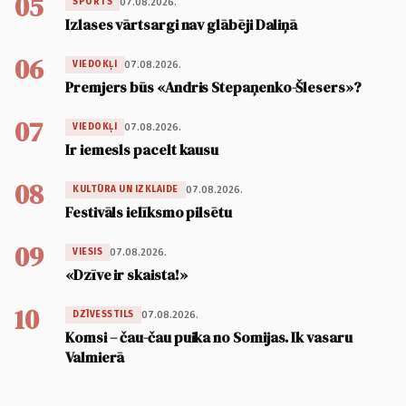
05
07.08.2026.
SPORTS
Izlases vārtsargi nav glābēji Daliņā
06
07.08.2026.
VIEDOKĻI
Premjers būs «Andris Stepaņenko-Šlesers»?
07
07.08.2026.
VIEDOKĻI
Ir iemesls pacelt kausu
08
07.08.2026.
KULTŪRA UN IZKLAIDE
Festivāls ielīksmo pilsētu
09
07.08.2026.
VIESIS
«Dzīve ir skaista!»
10
07.08.2026.
DZĪVESSTILS
Komsi – čau-čau puika no Somijas. Ik vasaru
Valmierā