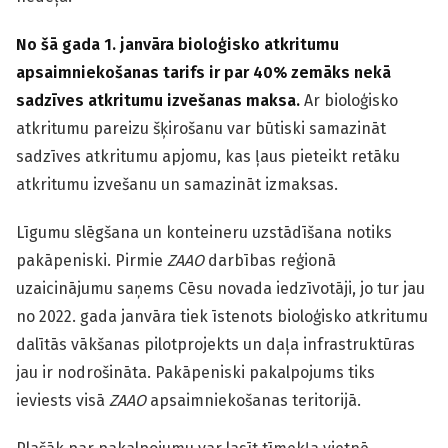
No šā gada 1. janvāra bioloģisko atkritumu
apsaimniekošanas tarifs ir par 40% zemāks nekā
sadzīves atkritumu izvešanas maksa.
Ar bioloģisko
atkritumu pareizu šķirošanu var būtiski samazināt
sadzīves atkritumu apjomu, kas ļaus pieteikt retāku
atkritumu izvešanu un samazināt izmaksas.
Līgumu slēgšana un konteineru uzstādīšana notiks
pakāpeniski. Pirmie
ZAAO
darbības reģionā
uzaicinājumu saņems Cēsu novada iedzīvotāji, jo tur jau
no 2022. gada janvāra tiek īstenots bioloģisko atkritumu
dalītās vākšanas pilotprojekts un daļa infrastruktūras
jau ir nodrošināta. Pakāpeniski pakalpojums tiks
ieviests visā
ZAAO
apsaimniekošanas teritorijā.