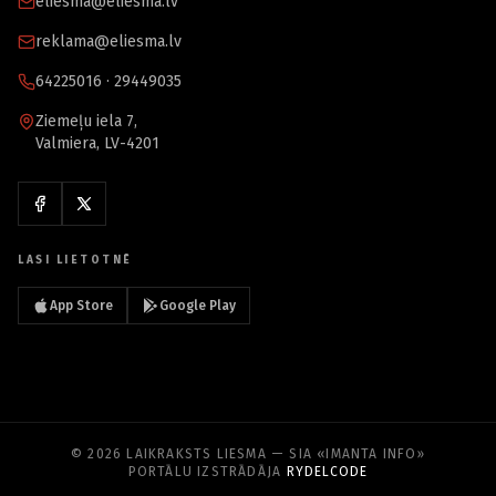
eliesma@eliesma.lv
reklama@eliesma.lv
64225016 · 29449035
Ziemeļu iela 7,
Valmiera, LV-4201
LASI LIETOTNĒ
App Store
Google Play
© 2026 LAIKRAKSTS LIESMA — SIA «IMANTA INFO»
PORTĀLU IZSTRĀDĀJA
RYDELCODE