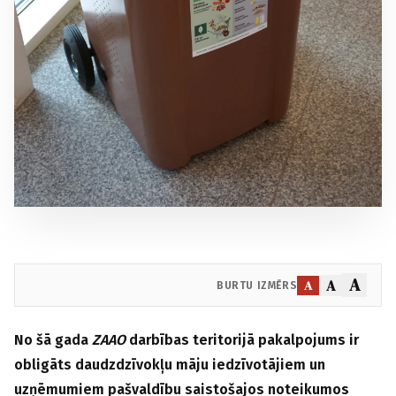
A
A
A
BURTU IZMĒRS
No šā gada
ZAAO
darbības teritorijā pakalpojums ir
obligāts daudzdzīvokļu māju iedzīvotājiem un
uzņēmumiem pašvaldību saistošajos noteikumos