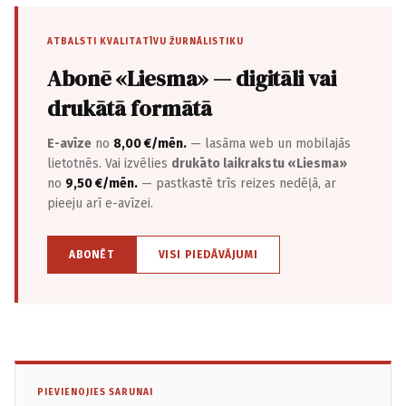
ATBALSTI KVALITATĪVU ŽURNĀLISTIKU
Abonē «Liesma» — digitāli vai
drukātā formātā
E-avīze
no
8,00 €/mēn.
— lasāma web un mobilajās
lietotnēs. Vai izvēlies
drukāto laikrakstu «Liesma»
no
9,50 €/mēn.
— pastkastē trīs reizes nedēļā, ar
pieeju arī e-avīzei.
ABONĒT
VISI PIEDĀVĀJUMI
PIEVIENOJIES SARUNAI