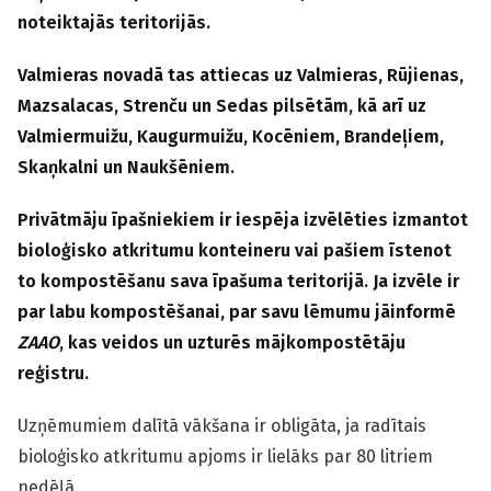
noteiktajās teritorijās.
Valmieras novadā tas attiecas uz Valmieras, Rūjienas,
Mazsalacas, Strenču un Sedas pilsētām, kā arī uz
Valmiermuižu, Kaugurmuižu, Kocēniem, Brandeļiem,
Skaņkalni un Naukšēniem.
Privātmāju īpašniekiem ir iespēja izvēlēties izmantot
bioloģisko atkritumu konteineru vai pašiem īstenot
to kompostēšanu sava īpašuma teritorijā. Ja izvēle ir
par labu kompostēšanai, par savu lēmumu jāinformē
ZAAO
, kas veidos un uzturēs mājkompostētāju
reģistru.
Uzņēmumiem dalītā vākšana ir obligāta, ja radītais
bioloģisko atkritumu apjoms ir lielāks par 80 litriem
nedēļā.