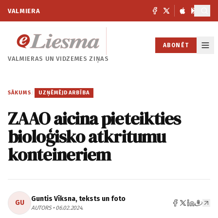
VALMIERA
ABONĒT
VALMIERAS UN
VIDZEMES ZIŅAS
SĀKUMS
/
UZŅĒMĒJDARBĪBA
ZAAO aicina pieteikties
bioloģisko atkritumu
konteineriem
Guntis Vīksna, teksts un foto
GU
AUTORS • 06.02.2024.