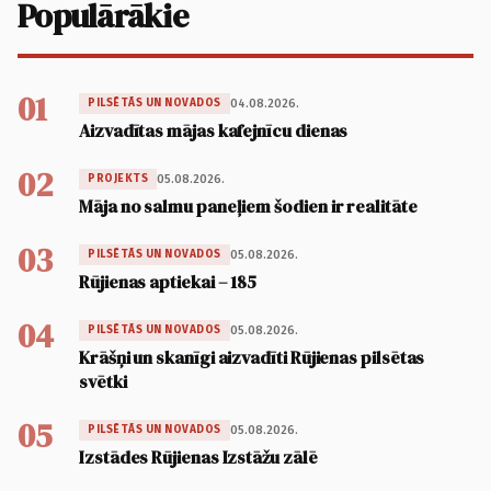
Populārākie
01
04.08.2026.
PILSĒTĀS UN NOVADOS
Aizvadītas mājas kafejnīcu dienas
02
05.08.2026.
PROJEKTS
Māja no salmu paneļiem šodien ir realitāte
03
05.08.2026.
PILSĒTĀS UN NOVADOS
Rūjienas aptiekai – 185
04
05.08.2026.
PILSĒTĀS UN NOVADOS
Krāšņi un skanīgi aizvadīti Rūjienas pilsētas
svētki
05
05.08.2026.
PILSĒTĀS UN NOVADOS
Izstādes Rūjienas Izstāžu zālē