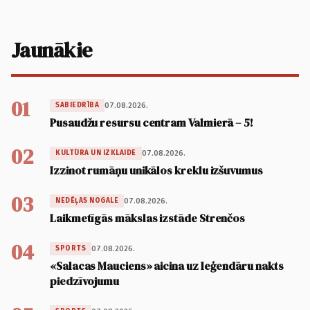
Jaunākie
01
07.08.2026.
SABIEDRĪBA
Pusaudžu resursu centram Valmierā – 5!
02
07.08.2026.
KULTŪRA UN IZKLAIDE
Izzinot rumāņu unikālos kreklu izšuvumus
03
07.08.2026.
NEDĒĻAS NOGALE
Laikmetīgās mākslas izstāde Strenčos
04
07.08.2026.
SPORTS
«Salacas Mauciens» aicina uz leģendāru nakts
piedzīvojumu