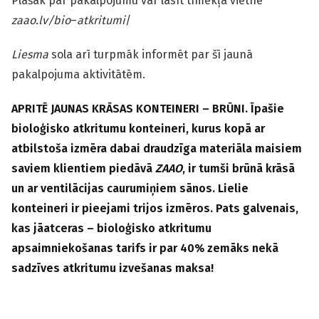
Plašāk par pakalpojumu var lasīt tīmekļa vietnē
zaao.lv/bio
–
atkritumi
/
Liesma
sola arī turpmāk informēt par šī jaunā
pakalpojuma aktivitātēm.
APRITĒ JAUNAS KRĀSAS KONTEINERI – BRŪNI. Īpašie
bioloģisko atkritumu konteineri, kurus kopā ar
atbilstoša izmēra dabai draudzīga materiāla maisiem
saviem klientiem piedāvā
ZAAO
, ir tumši brūnā krāsā
un ar ventilācijas caurumiņiem sānos. Lielie
konteineri ir pieejami trijos izmēros. Pats galvenais,
kas jāatceras – bioloģisko atkritumu
apsaimniekošanas tarifs ir par 40% zemāks nekā
sadzīves atkritumu izvešanas maksa!