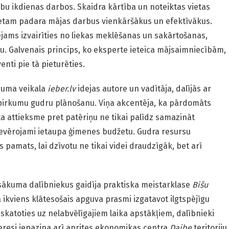
bu ikdienas darbos. Skaidra kārtība un noteiktas vietas
etam padara mājas darbus vienkāršākus un efektīvākus.
pējams izvairīties no liekas meklēšanas un sakārtošanas,
ju. Galvenais princips, ko eksperte ieteica mājsaimniecībām,
nti pie tā pieturēties.
juma veikala
ieber.lv
idejas autore un vadītāja, dalījās ar
irkumu gudru plānošanu. Viņa akcentēja, ka pārdomāts
a attieksme pret patēriņu ne tikai palīdz samazināt
ievērojami ietaupa ģimenes budžetu. Gudra resursu
s pamats, lai dzīvotu ne tikai videi draudzīgāk, bet arī
pasākuma dalībniekus gaidīja praktiska meistarklase
Bišu
ā ikviens klātesošais apguva prasmi izgatavot ilgtspējīgu
eskatoties uz nelabvēlīgajiem laika apstākļiem, dalībnieki
interesi iepazina arī aprites ekonomikas centra
Daibe
teritoriju.