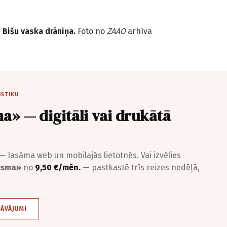
 Bišu vaska drāniņa.
Foto no
ZAAO
arhīva
ISTIKU
a» — digitāli vai drukātā
— lasāma web un mobilajās lietotnēs. Vai izvēlies
iesma»
no
9,50 €/mēn.
— pastkastē trīs reizes nedēļā,
DĀVĀJUMI