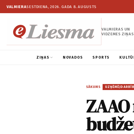
VALMIERA
SESTDIENA, 2026. GADA 8. AUGUSTS
VALMIERAS UN
VIDZEMES ZIŅAS
ZIŅAS
NOVADOS
SPORTS
KULTŪ
SĀKUMS
/
UZŅĒMĒJDARBĪ
ZAAO 
budže