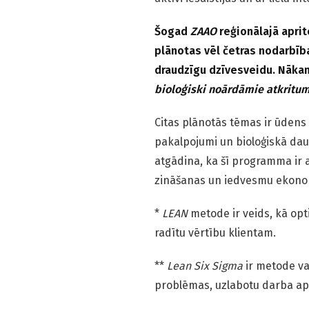
Šogad
ZAAO
reģionālajā apri
plānotas vēl četras nodarbības
draudzīgu dzīvesveidu. Nāka
bioloģiski noārdāmie atkritum
Citas plānotās tēmas ir ūdens
pakalpojumi un bioloģiskā dau
atgādina, ka šī programma ir 
zināšanas un iedvesmu ekono
*
LEAN
metode ir veids, kā opti
radītu vērtību klientam.
**
Lean Six Sigma
ir metode va
problēmas, uzlabotu darba aps