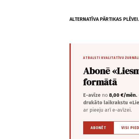
ALTERNATĪVA PĀRTIKAS PLĒVEI.
ATBALSTI KVALITATĪVU ŽURNĀL
Abonē «Liesm
formātā
E-avīze
no
8,00 €/mēn.
drukāto laikrakstu «L
ar pieeju arī e-avīzei.
ABONĒT
VISI PIE