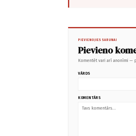
PIEVIENOJIES SARUNAI
Pievieno kom
Komentēt vari arī anonīmi — p
VĀRDS
KOMENTĀRS