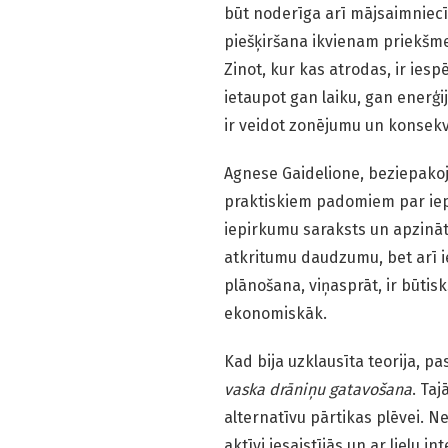
būt noderīga arī mājsaimniecī
piešķiršana ikvienam priekšm
Zinot, kur kas atrodas, ir ies
ietaupot gan laiku, gan enerģi
ir veidot zonējumu un konsekve
Agnese Gaidelione, beziepako
praktiskiem padomiem par iep
iepirkumu saraksts un apzināt
atkritumu daudzumu, bet arī 
plānošana, viņasprāt, ir būtisk
ekonomiskāk.
Kad bija uzklausīta teorija, 
vaska drāniņu gatavošana
. Taj
alternatīvu pārtikas plēvei. N
aktīvi iesaistījās un ar lielu 