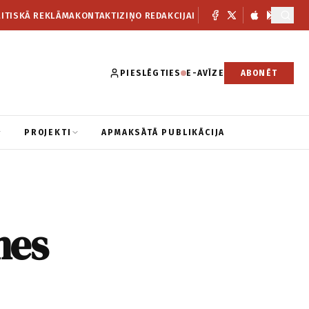
ITISKĀ REKLĀMA
KONTAKTI
ZIŅO REDAKCIJAI
PIESLĒGTIES
E-AVĪZE
ABONĒT
PROJEKTI
APMAKSĀTĀ PUBLIKĀCIJA
nes