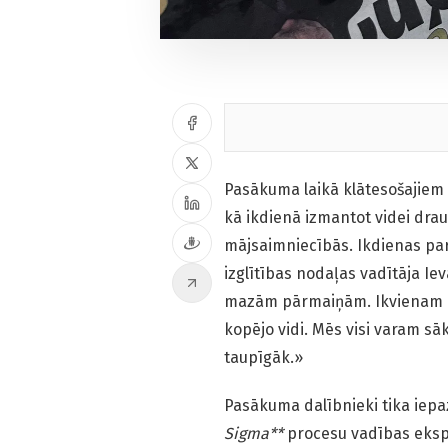
Pasākuma laikā klātesošajiem 
kā ikdienā izmantot videi dra
mājsaimniecībās. Ikdienas pa
izglītības nodaļas vadītāja Ie
mazām pārmaiņām. Ikvienam n
kopējo vidi. Mēs visi varam sā
taupīgāk.»
Pasākuma dalībnieki tika iepaz
Sigma**
procesu vadības ekspe