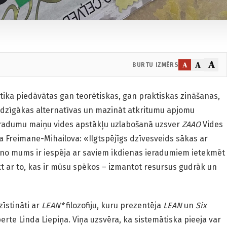
A
A
A
BURTU IZMĒRS
tika piedāvātas gan teorētiskas, gan praktiskas zināšanas,
udzīgākas alternatīvas un mazināt atkritumu apjomu
radumu maiņu vides apstākļu uzlabošanā uzsver
ZAAO
Vides
va Freimane-Mihailova: «Ilgtspējīgs dzīvesveids sākas ar
o mums ir iespēja ar saviem ikdienas ieradumiem ietekmēt
kt ar to, kas ir mūsu spēkos – izmantot resursus gudrāk un
īstināti ar
LEAN*
filozofiju, kuru prezentēja
LEAN
un
Six
rte Linda Liepiņa. Viņa uzsvēra, ka sistemātiska pieeja var