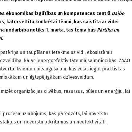
tes ekonomikas izglītības un kompetences centrā
Daibe
, katra veltīta konkrētai tēmai, kas saistīta ar videi
mā nodarbība notiks 1. martā, tās tēma būs
Pārtika un
i
.
 patēriņa un taupīšanas ietekme uz vidi, ekosistēmu
dzveidība, kā arī energoefektivitāte mājsaimniecībās. ZAAO
atvērta ikvienam pieaugušajam, kas vēlas iegūt praktiskas
miskākam un ilgtspējīgākam dzīvesveidam.
mizēt organizācijas cilvēkus, resursus, pūles un enerģiju, lai
i procesa uzlabojums, kas paredzēts, lai novērstu
tākļus un novērstu atkritumus un neefektivitāti.