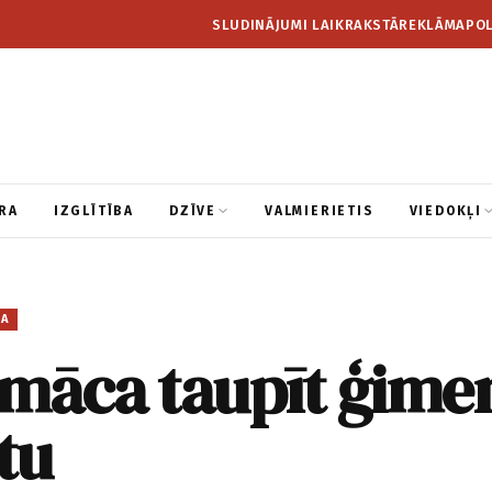
SLUDINĀJUMI LAIKRAKSTĀ
REKLĀMA
POL
RA
IZGLĪTĪBA
DZĪVE
VALMIERIETIS
VIEDOKĻI
BA
māca taupīt ģime
tu