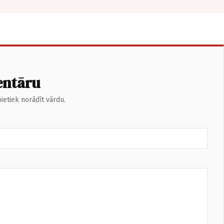
entāru
ietiek norādīt vārdu.