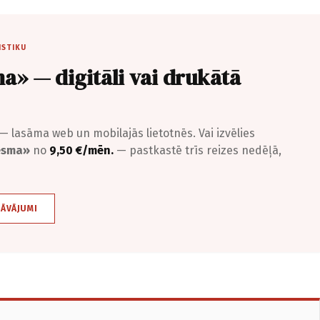
ISTIKU
a» — digitāli vai drukātā
— lasāma web un mobilajās lietotnēs. Vai izvēlies
iesma»
no
9,50 €/mēn.
— pastkastē trīs reizes nedēļā,
DĀVĀJUMI