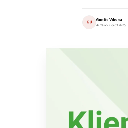
Guntis Vīksna
GU
AUTORS • 29.01.2025.