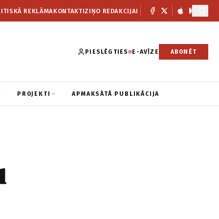
ITISKĀ REKLĀMA
KONTAKTI
ZIŅO REDAKCIJAI
PIESLĒGTIES
E-AVĪZE
ABONĒT
PROJEKTI
APMAKSĀTĀ PUBLIKĀCIJA
u