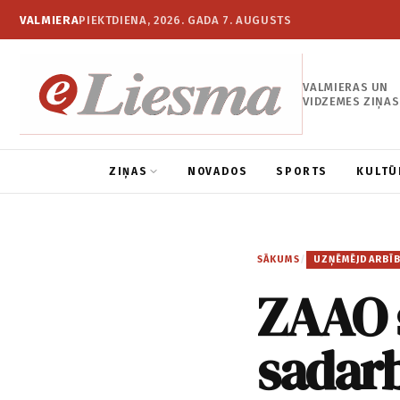
VALMIERA
PIEKTDIENA, 2026. GADA 7. AUGUSTS
VALMIERAS UN
VIDZEMES ZIŅAS
ZIŅAS
NOVADOS
SPORTS
KULTŪ
SĀKUMS
/
UZŅĒMĒJDARBĪ
ZAAO 
sadarb