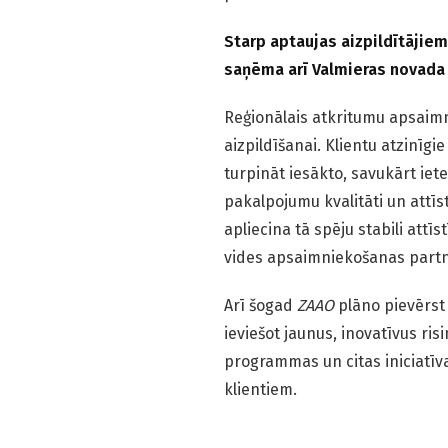
Starp aptaujas aizpildītājie
saņēma arī Valmieras novada
Reģionālais atkritumu apsaim
aizpildīšanai. Klientu atzinīgie
turpināt iesākto, savukārt iet
pakalpojumu kvalitāti un attī
apliecina tā spēju stabili attī
vides apsaimniekošanas part
Arī šogad
ZAAO
plāno pievērst 
ieviešot jaunus, inovatīvus ri
programmas un citas iniciatīva
klientiem.