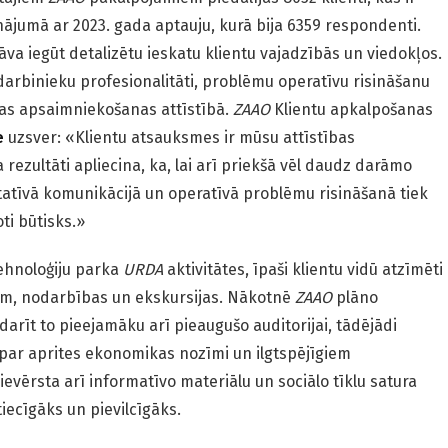
ājumā ar 2023. gada aptauju, kurā bija 6359 respondenti.
va iegūt detalizētu ieskatu klientu vajadzībās un viedokļos.
 darbinieku profesionalitāti, problēmu operatīvu risināšanu
gas apsaimniekošanas attīstībā.
ZAAO
Klientu apkalpošanas
e
uzsver: «Klientu atsauksmes ir mūsu attīstības
 rezultāti apliecina, ka, lai arī priekšā vēl daudz darāmo
tatīvā komunikācijā un operatīvā problēmu risināšanā tiek
oti būtisks.»
ehnoloģiju parka
URDA
aktivitātes, īpaši klientu vidū atzīmēti
am, nodarbības un ekskursijas. Nākotnē
ZAAO
plāno
arīt to pieejamāku arī pieaugušo auditorijai, tādējādi
i par aprites ekonomikas nozīmi un ilgtspējīgiem
evērsta arī informatīvo materiālu un sociālo tīklu satura
tiecīgāks un pievilcīgāks.