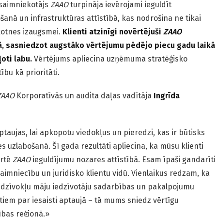
psaimniekotājs
ZAAO
turpināja ievērojami ieguldīt
anā un infrastruktūras attīstībā, kas nodrošina ne tikai
ākotnes izaugsmei.
Klienti atzinīgi novērtējuši
ZAAO
ā, sasniedzot augstāko vērtējumu pēdējo piecu gadu laikā
ļoti labu.
Vērtējums apliecina uzņēmuma stratēģisko
ību kā prioritāti.
ZAAO
Korporatīvās un audita daļas vadītāja
Ingrīda
taujas, lai apkopotu viedokļus un pieredzi, kas ir būtisks
s uzlabošanā. Šī gada rezultāti apliecina, ka mūsu klienti
ērtē
ZAAO
ieguldījumu nozares attīstībā. Esam īpaši gandarīti
imniecību un juridisko klientu vidū. Vienlaikus redzam, ka
zdzīvokļu māju iedzīvotāju sadarbības un pakalpojumu
ntiem par iesaisti aptaujā – tā mums sniedz vērtīgu
bas reģionā.»