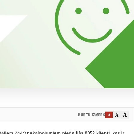
A
A
A
BURTU IZMĒRS
tajiem
ZAAO
pakalpojumiem piedalījās 8052 klienti, kas ir