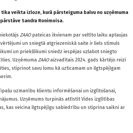
m tika veikta izloze, kurā pārsteiguma balvu no uzņēmuma
 pārstāve Sandra Ronimoisa.
niekotājs
ZAAO
pateicas ikvienam par veltīto laiku aptaujas
 vērtējumi un sniegtā atgriezeniskā saite ir liels stimuls
eikumi un priekšlikumi sniedz iespējas uzlabot sniegto
stīties. Uzņēmuma
ZAAO
aizvadītais 2024. gads kārtējo reizi
stīties, stiprinot savu lomu kā uzticamam un ilgtspējīgam
nerim.
īpašu uzmanību klientu informēšanai un izglītošanai,
sinājumus. Uzņēmums turpinās attīstīt Vides izglītības
s, kas veicina ilgtspējīgu sabiedrību un stiprina saikni ar