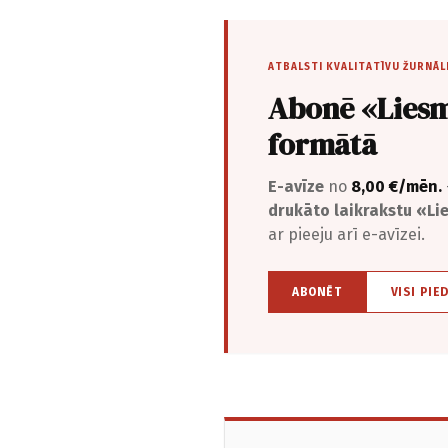
ATBALSTI KVALITATĪVU ŽURNĀL
Abonē «Liesm
formātā
E-avīze
no
8,00 €/mēn.
drukāto laikrakstu «L
ar pieeju arī e-avīzei.
ABONĒT
VISI PIE