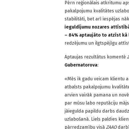
Pērn reģionālais atkritumu a
pakalpojumu kvalitātes uzlaboš
stabilitāti, bet arī iespējas n
ieguldījumu nozares attīstīb
– 84% aptaujāto to atzīst kā 
redzējumu un ilgtspējīgu attīst
Aptaujas rezultātus komentē
Gubernatorova
:
«Mēs ik gadu veicam klientu ap
atbalsts pakalpojumu kvalitāte
arvien vairāk pamana un nov
par mūsu labo reputāciju mājsa
jāiegulda papildu darbs daud
uzlabošanā. Liels paldies klie
pārredzamību visā
ZAAO
darbī