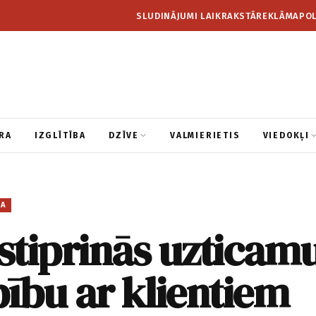
SLUDINĀJUMI LAIKRAKSTĀ
REKLĀMA
POL
RA
IZGLĪTĪBA
DZĪVE
VALMIERIETIS
VIEDOKĻI
BA
stiprinās uzticam
ību ar klientiem