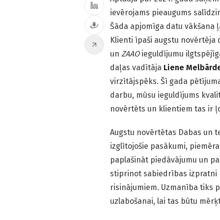
ievērojams pieaugums salīdzin
Šāda apjomīga datu vākšana ļā
Klienti īpaši augstu novērtēja
un
ZAAO
ieguldījumu ilgtspējī
daļas vadītāja
Liene Melbārd
virzītājspēks. Šī gada pētījuma
darbu, mūsu ieguldījums kvali
novērtēts un klientiem tas ir ļ
Augstu novērtētas Dabas un t
izglītojošie pasākumi, piemēr
paplašināt piedāvājumu un pad
stiprinot sabiedrības izpratn
risinājumiem. Uzmanība tiks pi
uzlabošanai, lai tas būtu mērķ