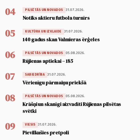
04
31.07.2026.
PILSĒTĀS UN NOVADOS
Notiks aktieru futbola turnīrs
05
31.07.2026.
KULTŪRA UN IZKLAIDE
140 gadus skan Valmieras ērģeles
06
05.08.2026.
PILSĒTĀS UN NOVADOS
Rūjienas aptiekai – 185
07
31.07.2026.
SABIEDRĪBA
Vērienīgu pārmaiņu priekšā
08
05.08.2026.
PILSĒTĀS UN NOVADOS
Krāšņi un skanīgi aizvadīti Rūjienas pilsētas
svētki
09
31.07.2026.
VIESIS
Pievilkušies pretpoli