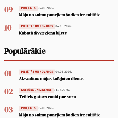
09
05.08.2026.
PROJEKTS
Māja no salmu paneļiem šodien ir realitāte
10
04.08.2026.
PILSĒTĀS UN NOVADOS
Kabatā divvirzienu biļete
Populārākie
01
04.08.2026.
PILSĒTĀS UN NOVADOS
Aizvadītas mājas kafejnīcu dienas
02
31.07.2026.
KULTŪRA UN IZKLAIDE
Teātris gatavs runāt par varu
03
05.08.2026.
PROJEKTS
Māja no salmu paneļiem šodien ir realitāte