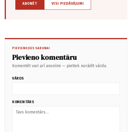
ABONĒT
VISI PIEDĀVĀJUMI
PIEVIENOJIES SARUNAI
Pievieno komentāru
Komentēt vari arī anonīmi — pietiek norādīt vārdu.
VĀRDS
KOMENTĀRS