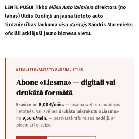
LENTE PUŠU! Tikko
Mūsu Auto Valmiera
direktors (no
labās) Uldis Ozoliņš un jaunā lietoto auto
tirdzniecības laukuma
visa darītājs
Sandris Mucenieks
oficiāli atklājuši jauno biznesa vietu.
ATBALSTI KVALITATĪVU ŽURNĀLISTIKU
Abonē «Liesma» — digitāli vai
drukātā formātā
E-avīze
no
8,00 €/mēn.
— lasāma web un mobilajās
lietotnēs. Vai izvēlies
drukāto laikrakstu «Liesma»
no
9,50 €/mēn.
— pastkastē trīs reizes nedēļā, ar
pieeju arī e-avīzei.