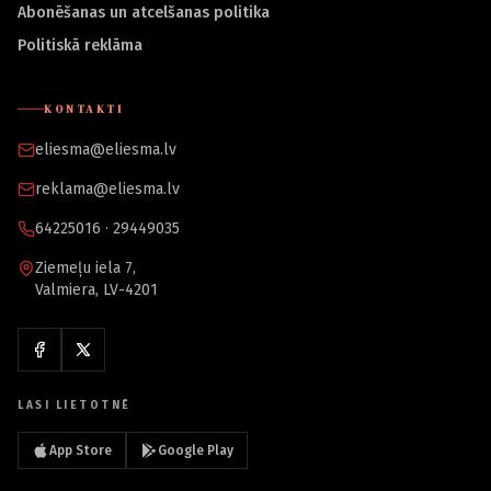
Abonēšanas un atcelšanas politika
Politiskā reklāma
KONTAKTI
eliesma@eliesma.lv
reklama@eliesma.lv
64225016 · 29449035
Ziemeļu iela 7,
Valmiera, LV-4201
LASI LIETOTNĒ
App Store
Google Play