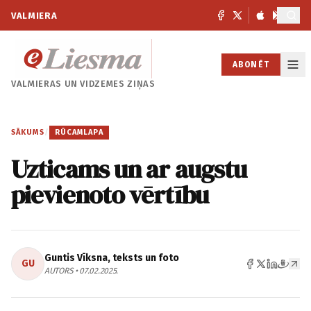
VALMIERA
ABONĒT
VALMIERAS UN
VIDZEMES ZIŅAS
SĀKUMS
/
RŪCAMLAPA
Uzticams un ar augstu
pievienoto vērtību
Guntis Vīksna, teksts un foto
GU
AUTORS • 07.02.2025.