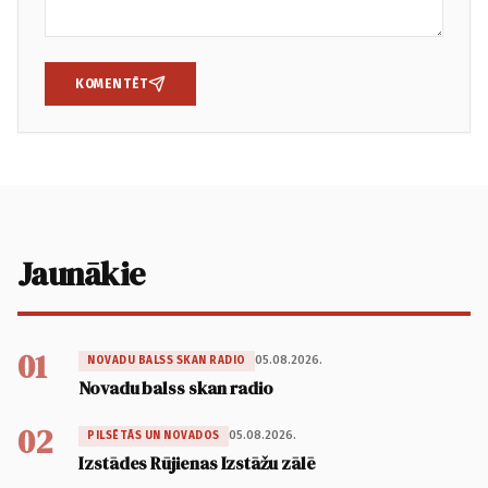
KOMENTĒT
Jaunākie
01
05.08.2026.
NOVADU BALSS SKAN RADIO
Novadu balss skan radio
02
05.08.2026.
PILSĒTĀS UN NOVADOS
Izstādes Rūjienas Izstāžu zālē