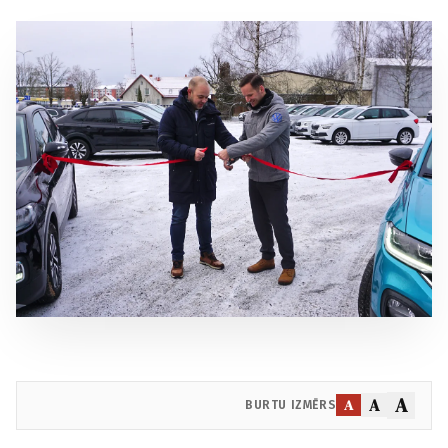
A
A
A
BURTU IZMĒRS