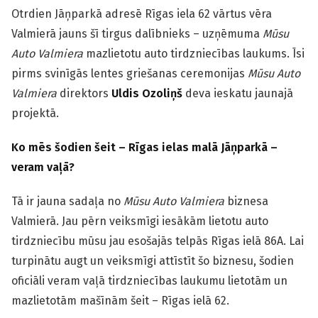
Otrdien Jāņparkā adresē Rīgas iela 62 vārtus vēra
Valmierā jauns šī tirgus dalībnieks – uzņēmuma
Mūsu
Auto Valmiera
mazlietotu auto tirdzniecības laukums. Īsi
pirms svinīgās lentes griešanas ceremonijas
Mūsu Auto
Valmiera
direktors
Uldis Ozoliņš
deva ieskatu jaunajā
projektā.
Ko mēs šodien šeit – Rīgas ielas malā Jāņparkā –
veram vaļā?
Tā ir jauna sadaļa no
Mūsu Auto Valmiera
biznesa
Valmierā. Jau pērn veiksmīgi iesākām lietotu auto
tirdzniecību mūsu jau esošajās telpās Rīgas ielā 86A. Lai
turpinātu augt un veiksmīgi attīstīt šo biznesu, šodien
oficiāli veram vaļā tirdzniecības laukumu lietotām un
mazlietotām mašīnām šeit – Rīgas ielā 62.