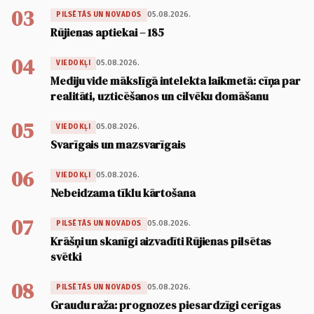
03
05.08.2026.
PILSĒTĀS UN NOVADOS
Rūjienas aptiekai – 185
04
05.08.2026.
VIEDOKĻI
Mediju vide mākslīgā intelekta laikmetā: cīņa par
realitāti, uzticēšanos un cilvēku domāšanu
05
05.08.2026.
VIEDOKĻI
Svarīgais un mazsvarīgais
06
05.08.2026.
VIEDOKĻI
Nebeidzama tīklu kārtošana
07
05.08.2026.
PILSĒTĀS UN NOVADOS
Krāšņi un skanīgi aizvadīti Rūjienas pilsētas
svētki
08
05.08.2026.
PILSĒTĀS UN NOVADOS
Graudu raža: prognozes piesardzīgi cerīgas