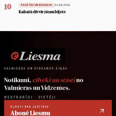
10
04.08.2026.
PILSĒTĀS UN NOVADOS
Kabatā divvirzienu biļete
VALMIERAS UN VIDZEMES ZIŅAS
Notikumi,
cilvēki un stāsti
no
Valmieras un Vidzemes.
NEATKARĪGI · VIETĒJI
KĻŪSTI PAR LASĪTĀJU
Abonē Liesmu