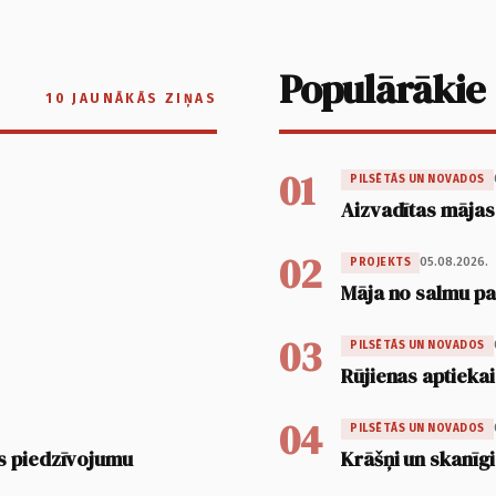
Populārākie
10 JAUNĀKĀS ZIŅAS
01
PILSĒTĀS UN NOVADOS
Aizvadītas mājas
02
05.08.2026.
PROJEKTS
Māja no salmu pan
03
PILSĒTĀS UN NOVADOS
Rūjienas aptiekai
04
PILSĒTĀS UN NOVADOS
s piedzīvojumu
Krāšņi un skanīgi