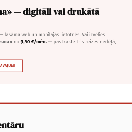
a» — digitāli vai drukātā
— lasāma web un mobilajās lietotnēs. Vai izvēlies
iesma»
no
9,50 €/mēn.
— pastkastē trīs reizes nedēļā,
DĀVĀJUMI
entāru