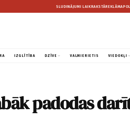
SLUDINĀJUMI LAIKRAKSTĀ
REKLĀMA
POL
RA
IZGLĪTĪBA
DZĪVE
VALMIERIETIS
VIEDOKĻI
abāk padodas darī