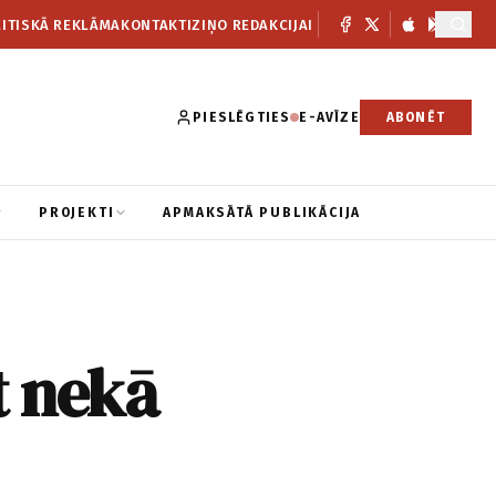
ITISKĀ REKLĀMA
KONTAKTI
ZIŅO REDAKCIJAI
PIESLĒGTIES
E-AVĪZE
ABONĒT
PROJEKTI
APMAKSĀTĀ PUBLIKĀCIJA
t nekā