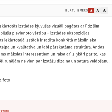
A
A
A
BURTU IZMĒRS
kārtotās izstādes kļuvušas vizuāli bagātas ar līdz šim
ijušu pievienoto vērtību – izstādes ekspozīcijas
as iekārtotajā izstādē ir radīta konkrētā mākslinieka
 telpa un kvalitatīva un labi pārskatāma struktūra. Andas
ums mākslas interesentiem un raisa arī ziņkāri par to, kas
ādēļ runājām ne vien par izstāžu dizaina un satura veidošanu,
a foto
ISTIKU