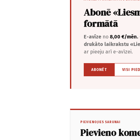
Abonē «Liesm
formātā
E-avīze
no
8,00 €/mēn.
drukāto laikrakstu «L
ar pieeju arī e-avīzei.
ABONĒT
VISI PIE
PIEVIENOJIES SARUNAI
Pievieno kom