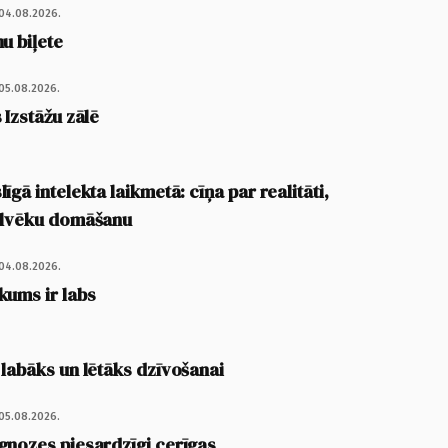
04.08.2026.
u biļete
05.08.2026.
 Izstāžu zālē
īgā intelekta laikmetā: cīņa par realitāti,
cilvēku domāšanu
04.08.2026.
kums ir labs
 labāks un lētāks dzīvošanai
05.08.2026.
gnozes piesardzīgi cerīgas