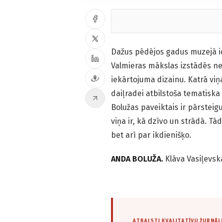
Dažus pēdējos gadus muzejā ie
Valmieras mākslas izstādēs neb
iekārtojuma dizainu. Katrā viņ
daiļradei atbilstoša tematiska
Bolužas paveiktais ir pārsteig
viņa ir, kā dzīvo un strādā. T
bet arī par ikdienišķo.
ANDA BOLUŽA.
Klāva Vasiļevsk
ATBALSTI KVALITATĪVU ŽURNĀL