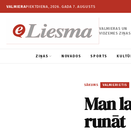
VALMIERA
PIEKTDIENA, 2026. GADA 7. AUGUSTS
VALMIERAS UN
VIDZEMES ZIŅAS
ZIŅAS
NOVADOS
SPORTS
KULTŪ
SĀKUMS
/
VALMIERIETIS
Man l
runāt