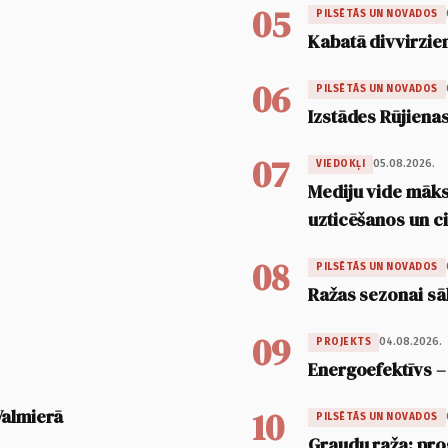
05
PILSĒTĀS UN NOVADOS
Kabatā divvirzien
06
PILSĒTĀS UN NOVADOS
Izstādes Rūjienas
07
05.08.2026.
VIEDOKĻI
Mediju vide māksl
uzticēšanos un 
08
PILSĒTĀS UN NOVADOS
Ražas sezonai sā
09
04.08.2026.
PROJEKTS
Energoefektīvs –
10
Valmierā
PILSĒTĀS UN NOVADOS
Graudu raža: pro