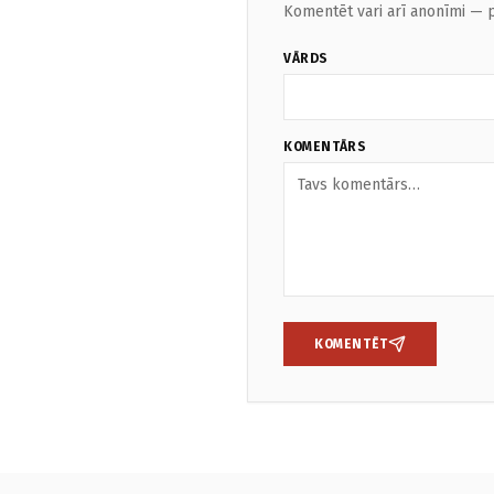
Komentēt vari arī anonīmi — p
VĀRDS
KOMENTĀRS
KOMENTĒT