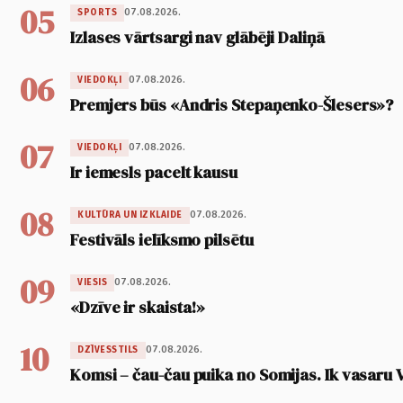
05
07.08.2026.
SPORTS
Izlases vārtsargi nav glābēji Daliņā
06
07.08.2026.
VIEDOKĻI
Premjers būs «Andris Stepaņenko-Šlesers»?
07
07.08.2026.
VIEDOKĻI
Ir iemesls pacelt kausu
08
07.08.2026.
KULTŪRA UN IZKLAIDE
Festivāls ielīksmo pilsētu
09
07.08.2026.
VIESIS
«Dzīve ir skaista!»
10
07.08.2026.
DZĪVESSTILS
Komsi – čau-čau puika no Somijas. Ik vasaru 