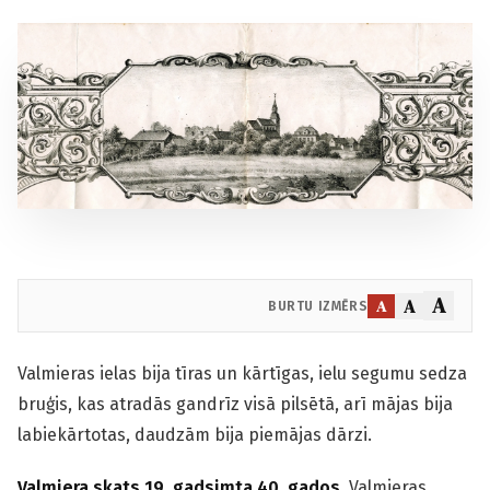
A
A
A
BURTU IZMĒRS
Valmieras ielas bija tīras un kārtīgas, ielu segumu sedza
bruģis, kas atradās gandrīz visā pilsētā, arī mājas bija
labiekārtotas, daudzām bija piemājas dārzi.
Valmiera skats 19. gadsimta 40. gados.
Valmieras