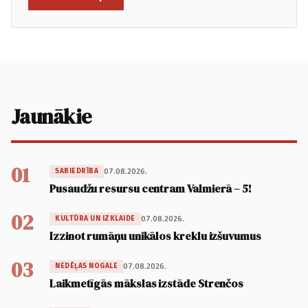
Jaunākie
01
07.08.2026.
SABIEDRĪBA
Pusaudžu resursu centram Valmierā – 5!
02
07.08.2026.
KULTŪRA UN IZKLAIDE
Izzinot rumāņu unikālos kreklu izšuvumus
03
07.08.2026.
NEDĒĻAS NOGALE
Laikmetīgās mākslas izstāde Strenčos