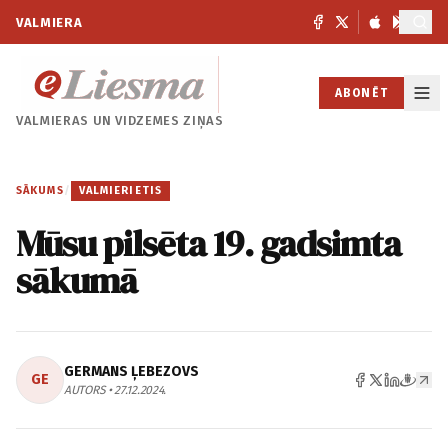
VALMIERA
ABONĒT
VALMIERAS UN
VIDZEMES ZIŅAS
SĀKUMS
/
VALMIERIETIS
Mūsu pilsēta 19. gadsimta
sākumā
GERMANS ĻEBEZOVS
GE
AUTORS • 27.12.2024.