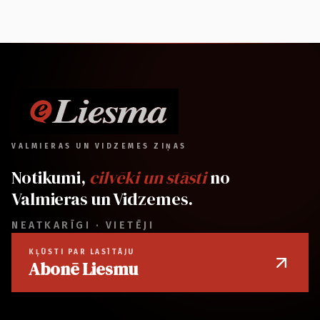
VALMIERAS UN VIDZEMES ZIŅAS
Notikumi,
cilvēki un stāsti
no
Valmieras un Vidzemes.
NEATKARĪGI · VIETĒJI
KĻŪSTI PAR LASĪTĀJU
Abonē Liesmu