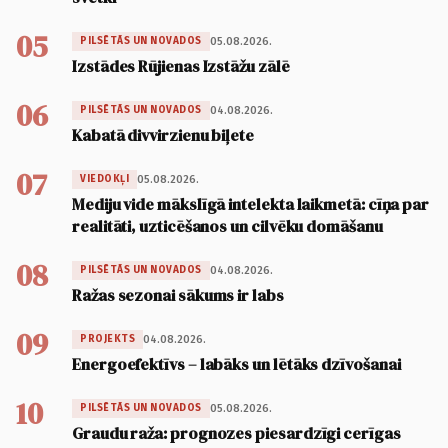
05
05.08.2026.
PILSĒTĀS UN NOVADOS
Izstādes Rūjienas Izstāžu zālē
06
04.08.2026.
PILSĒTĀS UN NOVADOS
Kabatā divvirzienu biļete
07
05.08.2026.
VIEDOKĻI
Mediju vide mākslīgā intelekta laikmetā: cīņa par
realitāti, uzticēšanos un cilvēku domāšanu
08
04.08.2026.
PILSĒTĀS UN NOVADOS
Ražas sezonai sākums ir labs
09
04.08.2026.
PROJEKTS
Energoefektīvs – labāks un lētāks dzīvošanai
10
05.08.2026.
PILSĒTĀS UN NOVADOS
Graudu raža: prognozes piesardzīgi cerīgas