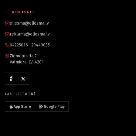
KONTAKTI
eliesma@eliesma.lv
reklama@eliesma.lv
64225016 · 29449035
Ziemeļu iela 7,
Valmiera, LV-4201
LASI LIETOTNĒ
App Store
Google Play