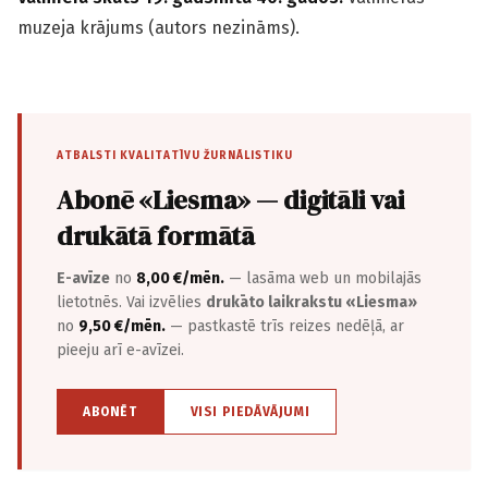
muzeja krājums (autors nezināms).
ATBALSTI KVALITATĪVU ŽURNĀLISTIKU
Abonē «Liesma» — digitāli vai
drukātā formātā
E-avīze
no
8,00 €/mēn.
— lasāma web un mobilajās
lietotnēs. Vai izvēlies
drukāto laikrakstu «Liesma»
no
9,50 €/mēn.
— pastkastē trīs reizes nedēļā, ar
pieeju arī e-avīzei.
ABONĒT
VISI PIEDĀVĀJUMI