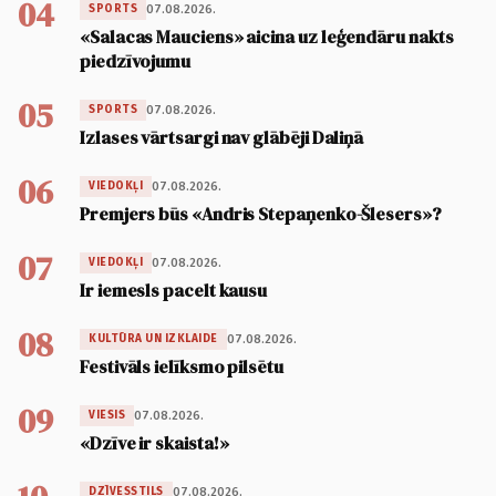
04
07.08.2026.
SPORTS
«Salacas Mauciens» aicina uz leģendāru nakts
piedzīvojumu
05
07.08.2026.
SPORTS
Izlases vārtsargi nav glābēji Daliņā
06
07.08.2026.
VIEDOKĻI
Premjers būs «Andris Stepaņenko-Šlesers»?
07
07.08.2026.
VIEDOKĻI
Ir iemesls pacelt kausu
08
07.08.2026.
KULTŪRA UN IZKLAIDE
Festivāls ielīksmo pilsētu
09
07.08.2026.
VIESIS
«Dzīve ir skaista!»
07.08.2026.
DZĪVESSTILS