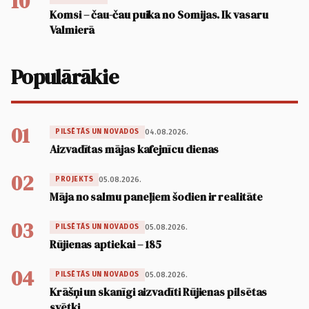
10
Komsi – čau-čau puika no Somijas. Ik vasaru
Valmierā
Populārākie
01
04.08.2026.
PILSĒTĀS UN NOVADOS
Aizvadītas mājas kafejnīcu dienas
02
05.08.2026.
PROJEKTS
Māja no salmu paneļiem šodien ir realitāte
03
05.08.2026.
PILSĒTĀS UN NOVADOS
Rūjienas aptiekai – 185
04
05.08.2026.
PILSĒTĀS UN NOVADOS
Krāšņi un skanīgi aizvadīti Rūjienas pilsētas
svētki