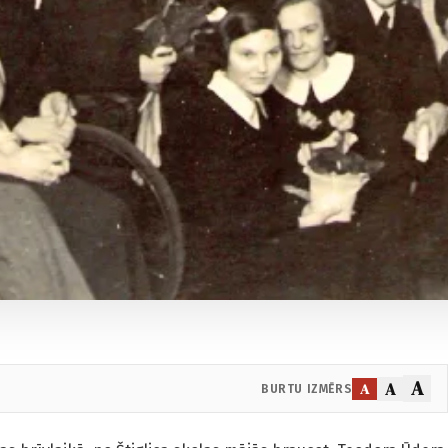
A
A
A
BURTU IZMĒRS