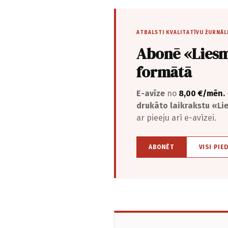
ATBALSTI KVALITATĪVU ŽURNĀL
Abonē «Liesm
formātā
E-avīze
no
8,00 €/mēn.
drukāto laikrakstu «L
ar pieeju arī e-avīzei.
ABONĒT
VISI PIE