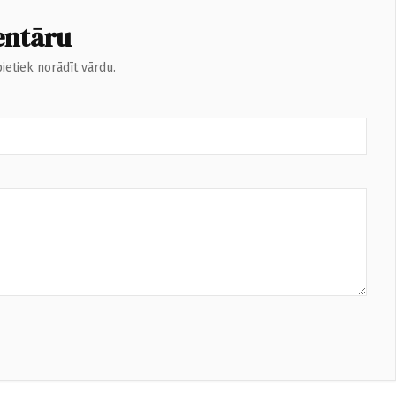
entāru
ietiek norādīt vārdu.