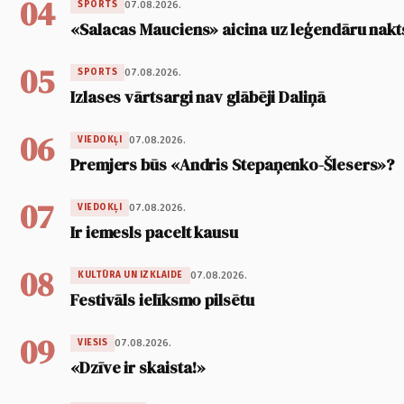
04
07.08.2026.
SPORTS
«Salacas Mauciens» aicina uz leģendāru nakt
05
07.08.2026.
SPORTS
Izlases vārtsargi nav glābēji Daliņā
06
07.08.2026.
VIEDOKĻI
Premjers būs «Andris Stepaņenko-Šlesers»?
07
07.08.2026.
VIEDOKĻI
Ir iemesls pacelt kausu
08
07.08.2026.
KULTŪRA UN IZKLAIDE
Festivāls ielīksmo pilsētu
09
07.08.2026.
VIESIS
«Dzīve ir skaista!»