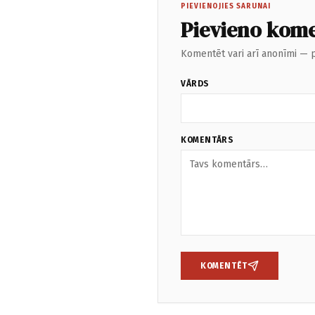
PIEVIENOJIES SARUNAI
Pievieno kom
Komentēt vari arī anonīmi — p
VĀRDS
KOMENTĀRS
KOMENTĒT