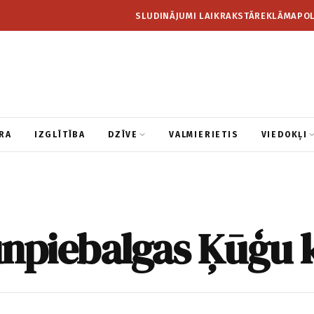
SLUDINĀJUMI LAIKRAKSTĀ
REKLĀMA
POL
RA
IZGLĪTĪBA
DZĪVE
VALMIERIETIS
VIEDOKĻI
unpiebalgas Ķūģu 