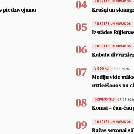
04
PILSĒTĀS UN NOVADOS
s piedzīvojumu
Krāšņi un skanīgi
05
PILSĒTĀS UN NOVADOS
Izstādes Rūjienas
06
PILSĒTĀS UN NOVADOS
Kabatā divvirzien
07
05.08.2026.
VIEDOKĻI
Mediju vide māksl
uzticēšanos un 
08
07.08.202
DZĪVESSTILS
Komsi – čau-čau 
09
PILSĒTĀS UN NOVADOS
Ražas sezonai sā