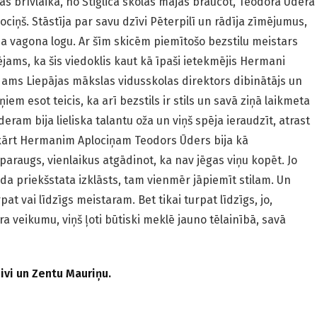
mas brīvlaikā, no Štiglica skolas mājās braucot, Teodora Ūdera
iņš. Stāstīja par savu dzīvi Pēterpilī un rādīja zīmējumus,
pa vagona logu. Ar šīm skicēm piemītošo bezstilu meistars
ējams, ka šis viedoklis kaut kā īpaši ietekmējis Hermani
ūdams Liepājas mākslas vidusskolas direktors dibinātājs un
m esot teicis, ka arī bezstils ir stils un savā ziņā laikmeta
eram bija lieliska talantu oža un viņš spēja ieraudzīt, atrast
ukārt Hermanim Aplociņam Teodors Ūders bija kā
raugs, vienlaikus atgādinot, ka nav jēgas viņu kopēt. Jo
da priekšstata izklāsts, tam vienmēr jāpiemīt stilam. Un
at vai līdzīgs meistaram. Bet tikai turpat līdzīgs, jo,
a veikumu, viņš ļoti būtiski meklē jauno tēlainībā, savā
ivi un Zentu Mauriņu.