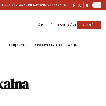
ITISKĀ REKLĀMA
KONTAKTI
ZIŅO REDAKCIJAI
PIESLĒGTIES
E-AVĪZE
ABONĒT
PROJEKTI
APMAKSĀTĀ PUBLIKĀCIJA
kalna