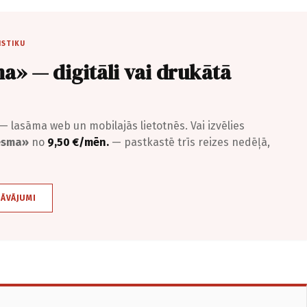
ISTIKU
a» — digitāli vai drukātā
— lasāma web un mobilajās lietotnēs. Vai izvēlies
iesma»
no
9,50 €/mēn.
— pastkastē trīs reizes nedēļā,
DĀVĀJUMI