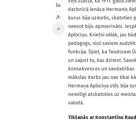
Viņš stāsta, ka 1911. gadā zie
darbnīcā ienāca Hermanis Aploc
kurus bija uzmetis, skatoties 
neesot bijis apmierināts. Iesp
Aplociņu. Krietni vēlāk, jau b
pedagogs, viņš saviem audzēkņie
funkcija. Šķiet, ka Teodoram Ūd
un sajust to, kas dzimst. Sav
konsekvences un savdabības pa
mākslas darbs jau nav tikai kā
Hermaņa Aplociņa stils bija turp
nemitīgi atskatoties uz meistar
valodā.
Tikšanās ar Konstantīnu Raud