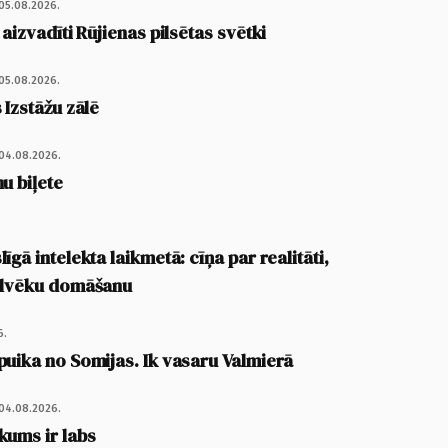
05.08.2026.
 aizvadīti Rūjienas pilsētas svētki
05.08.2026.
 Izstāžu zālē
04.08.2026.
u biļete
īgā intelekta laikmetā: cīņa par realitāti,
cilvēku domāšanu
6.
puika no Somijas. Ik vasaru Valmierā
04.08.2026.
kums ir labs