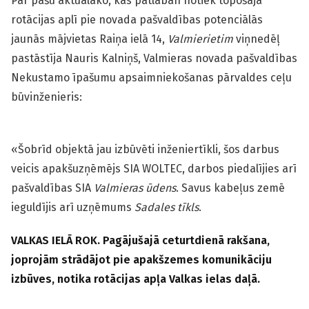
Par pašu aktuālāko, kas patlaban notiek topošajā
rotācijas aplī pie novada pašvaldības potenciālās
jaunās mājvietas Raiņa ielā 14,
Valmierietim
viņnedēļ
pastāstīja Nauris Kalniņš, Valmieras novada pašvaldības
Nekustamo īpašumu apsaimniekošanas pārvaldes ceļu
būv­inženieris:
«Šobrīd objektā jau izbūvēti inženiertīkli, šos darbus
veicis apakšuzņēmējs SIA WOLTEC, darbos piedalījies arī
pašvaldības SIA
Valmieras ūdens
. Savus kabeļus zemē
ieguldījis arī uzņēmums
Sadales tīkls
.
VALKAS IELĀ ROK. Pagājušajā ceturtdienā rakšana,
joprojām strādājot pie apakšzemes komunikāciju
izbūves, notika rotācijas apļa Valkas ielas daļā.