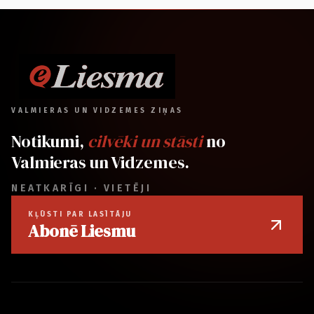
VALMIERAS UN VIDZEMES ZIŅAS
Notikumi,
cilvēki un stāsti
no
Valmieras un Vidzemes.
NEATKARĪGI · VIETĒJI
KĻŪSTI PAR LASĪTĀJU
Abonē Liesmu