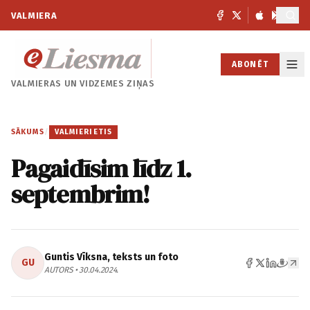
VALMIERA
ABONĒT
VALMIERAS UN
VIDZEMES ZIŅAS
SĀKUMS
/
VALMIERIETIS
Pagaidīsim līdz 1.
septembrim!
Guntis Vīksna, teksts un foto
GU
AUTORS • 30.04.2024.