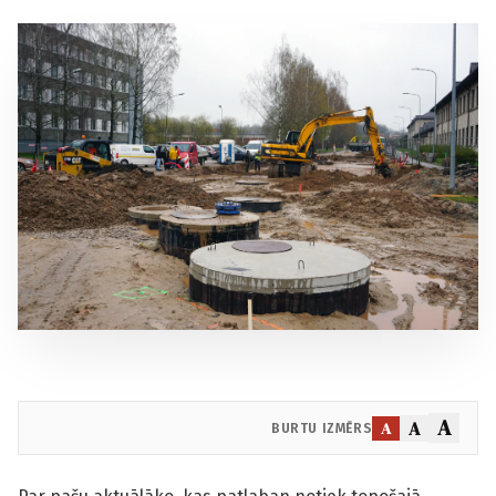
A
A
A
BURTU IZMĒRS