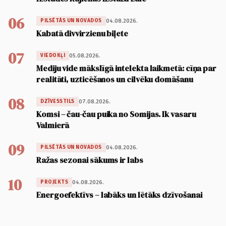
06
04.08.2026.
PILSĒTĀS UN NOVADOS
Kabatā divvirzienu biļete
07
05.08.2026.
VIEDOKĻI
Mediju vide mākslīgā intelekta laikmetā: cīņa par
realitāti, uzticēšanos un cilvēku domāšanu
08
07.08.2026.
DZĪVESSTILS
Komsi – čau-čau puika no Somijas. Ik vasaru
Valmierā
09
04.08.2026.
PILSĒTĀS UN NOVADOS
Ražas sezonai sākums ir labs
10
04.08.2026.
PROJEKTS
Energoefektīvs – labāks un lētāks dzīvošanai