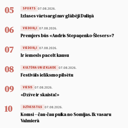
05
07.08.2026.
SPORTS
Izlases vārtsargi nav glābēji Daliņā
06
07.08.2026.
VIEDOKĻI
Premjers būs «Andris Stepaņenko-Šlesers»?
07
07.08.2026.
VIEDOKĻI
Ir iemesls pacelt kausu
08
07.08.2026.
KULTŪRA UN IZKLAIDE
Festivāls ielīksmo pilsētu
09
07.08.2026.
VIESIS
«Dzīve ir skaista!»
10
07.08.2026.
DZĪVESSTILS
Komsi – čau-čau puika no Somijas. Ik vasaru
Valmierā