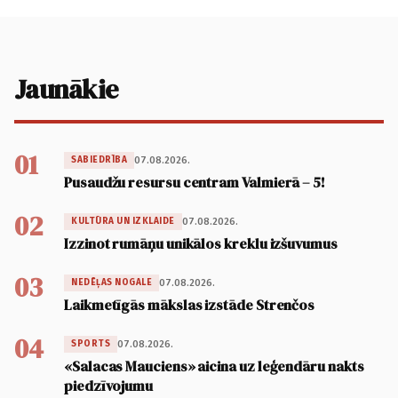
Jaunākie
01
07.08.2026.
SABIEDRĪBA
Pusaudžu resursu centram Valmierā – 5!
02
07.08.2026.
KULTŪRA UN IZKLAIDE
Izzinot rumāņu unikālos kreklu izšuvumus
03
07.08.2026.
NEDĒĻAS NOGALE
Laikmetīgās mākslas izstāde Strenčos
04
07.08.2026.
SPORTS
«Salacas Mauciens» aicina uz leģendāru nakts
piedzīvojumu