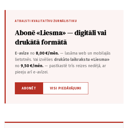
ATBALSTI KVALITATĪVU ŽURNĀLISTIKU
Abonē «Liesma» — digitāli vai
drukātā formātā
E-avīze
no
8,00 €/mēn.
— lasāma web un mobilajās
lietotnēs. Vai izvēlies
drukāto laikrakstu «Liesma»
no
9,50 €/mēn.
— pastkastē trīs reizes nedēļā, ar
pieeju arī e-avīzei.
ABONĒT
VISI PIEDĀVĀJUMI