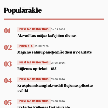
Populārākie
01
04.08.2026.
PILSĒTĀS UN NOVADOS
Aizvadītas mājas kafejnīcu dienas
02
05.08.2026.
PROJEKTS
Māja no salmu paneļiem šodien ir realitāte
03
05.08.2026.
PILSĒTĀS UN NOVADOS
Rūjienas aptiekai – 185
04
05.08.2026.
PILSĒTĀS UN NOVADOS
Krāšņi un skanīgi aizvadīti Rūjienas pilsētas
svētki
05
05.08.2026.
PILSĒTĀS UN NOVADOS
Izstādes Rūjienas Izstāžu zālē