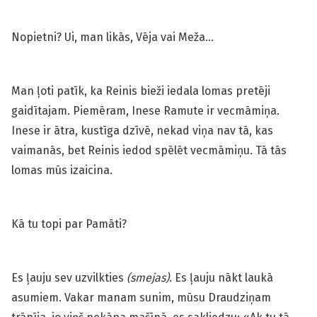
Nopietni? Ui, man likās, Vēja vai Meža…
Man ļoti patīk, ka Reinis bieži iedala lomas pretēji
gaidītajam. Piemēram, Inese Ramute ir vecmāmiņa.
Inese ir ātra, kustīga dzīvē, nekad viņa nav tā, kas
vaimanās, bet Reinis iedod spēlēt vecmāmiņu. Tā tās
lomas mūs izaicina.
Kā tu topi par Pamāti?
Es ļauju sev uzvilkties
(smejas).
Es ļauju nākt laukā
asumiem. Vakar manam sunim, mūsu Draudziņam