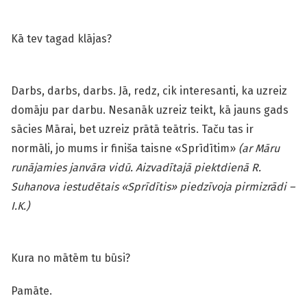
Kā tev tagad klājas?
Darbs, darbs, darbs. Jā, redz, cik interesanti, ka uzreiz
domāju par darbu. Nesanāk uzreiz teikt, kā jauns gads
sācies Mārai, bet uzreiz prātā teātris. Taču tas ir
normāli, jo mums ir finiša taisne «Sprīdītim»
(ar Māru
runājamies janvāra vidū. Aizvadītajā piektdienā R.
Suhanova iestudētais «Sprīdītis» piedzīvoja pirmizrādi –
I.K.)
Kura no mātēm tu būsi?
Pamāte.