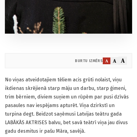
A
A
A
BURTU IZMĒRS
No viņas atveidotajiem tēliem acis grūti nolaist, viņu
ikdienas skrējienā starp māju un darbu, starp ģimeni,
trim bērniem, diviem suņiem un rūpēm par pusi dzīvās
pasaules nav iespējams apturēt. Viņa dzirkstī un
turpina degt. Beidzot saņēmusi Latvijas teātru gada
LABĀKĀS AKTRISES balvu, bet savā teātrī viņa jau divus
gadu desmitus ir pašu Māra, savējā.