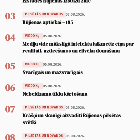
Izstādes Rūjienas Izstāžu zālē
03
05.08.2026.
PILSĒTĀS UN NOVADOS
Rūjienas aptiekai – 185
04
05.08.2026.
VIEDOKĻI
Mediju vide mākslīgā intelekta laikmetā: cīņa par
realitāti, uzticēšanos un cilvēku domāšanu
05
05.08.2026.
VIEDOKĻI
Svarīgais un mazsvarīgais
06
05.08.2026.
VIEDOKĻI
Nebeidzama tīklu kārtošana
07
05.08.2026.
PILSĒTĀS UN NOVADOS
Krāšņi un skanīgi aizvadīti Rūjienas pilsētas
svētki
08
05.08.2026.
PILSĒTĀS UN NOVADOS