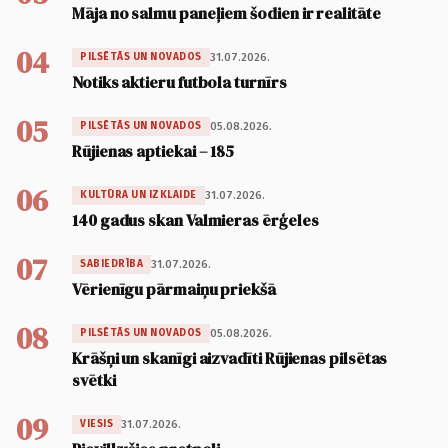
Māja no salmu paneļiem šodien ir realitāte
04
31.07.2026.
PILSĒTĀS UN NOVADOS
Notiks aktieru futbola turnīrs
05
05.08.2026.
PILSĒTĀS UN NOVADOS
Rūjienas aptiekai – 185
06
31.07.2026.
KULTŪRA UN IZKLAIDE
140 gadus skan Valmieras ērģeles
07
31.07.2026.
SABIEDRĪBA
Vērienīgu pārmaiņu priekšā
08
05.08.2026.
PILSĒTĀS UN NOVADOS
Krāšņi un skanīgi aizvadīti Rūjienas pilsētas
svētki
09
31.07.2026.
VIESIS