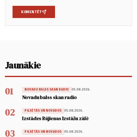
KOMENTĒT
Jaunākie
01
05.08.2026.
NOVADU BALSS SKAN RADIO
Novadu balss skan radio
02
05.08.2026.
PILSĒTĀS UN NOVADOS
Izstādes Rūjienas Izstāžu zālē
03
05.08.2026.
PILSĒTĀS UN NOVADOS