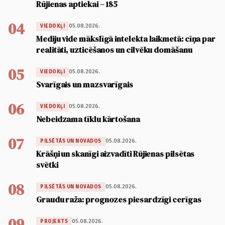
Rūjienas aptiekai – 185
04
05.08.2026.
VIEDOKĻI
Mediju vide mākslīgā intelekta laikmetā: cīņa par
realitāti, uzticēšanos un cilvēku domāšanu
05
05.08.2026.
VIEDOKĻI
Svarīgais un mazsvarīgais
06
05.08.2026.
VIEDOKĻI
Nebeidzama tīklu kārtošana
07
05.08.2026.
PILSĒTĀS UN NOVADOS
Krāšņi un skanīgi aizvadīti Rūjienas pilsētas
svētki
08
05.08.2026.
PILSĒTĀS UN NOVADOS
Graudu raža: prognozes piesardzīgi cerīgas
09
05.08.2026.
PROJEKTS