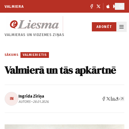
VALMIERA
ABONĒT
VALMIERAS UN
VIDZEMES ZIŅAS
SĀKUMS
/
VALMIERIETIS
Valmierā un tās apkārtnē
Ingrīda Zīriņa
IN
AUTORS • 28.01.2026.