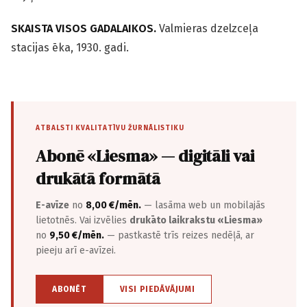
SKAISTA VISOS GADALAIKOS.
Valmieras dzelzceļa
stacijas ēka, 1930. gadi.
ATBALSTI KVALITATĪVU ŽURNĀLISTIKU
Abonē «Liesma» — digitāli vai
drukātā formātā
E-avīze
no
8,00 €/mēn.
— lasāma web un mobilajās
lietotnēs. Vai izvēlies
drukāto laikrakstu «Liesma»
no
9,50 €/mēn.
— pastkastē trīs reizes nedēļā, ar
pieeju arī e-avīzei.
ABONĒT
VISI PIEDĀVĀJUMI