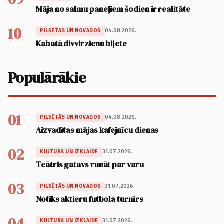
Māja no salmu paneļiem šodien ir realitāte
10
04.08.2026.
PILSĒTĀS UN NOVADOS
Kabatā divvirzienu biļete
Populārākie
01
04.08.2026.
PILSĒTĀS UN NOVADOS
Aizvadītas mājas kafejnīcu dienas
02
31.07.2026.
KULTŪRA UN IZKLAIDE
Teātris gatavs runāt par varu
03
31.07.2026.
PILSĒTĀS UN NOVADOS
Notiks aktieru futbola turnīrs
04
31.07.2026.
KULTŪRA UN IZKLAIDE