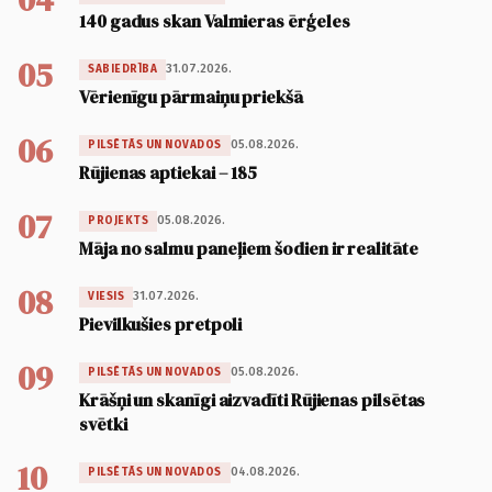
140 gadus skan Valmieras ērģeles
05
31.07.2026.
SABIEDRĪBA
Vērienīgu pārmaiņu priekšā
06
05.08.2026.
PILSĒTĀS UN NOVADOS
Rūjienas aptiekai – 185
07
05.08.2026.
PROJEKTS
Māja no salmu paneļiem šodien ir realitāte
08
31.07.2026.
VIESIS
Pievilkušies pretpoli
09
05.08.2026.
PILSĒTĀS UN NOVADOS
Krāšņi un skanīgi aizvadīti Rūjienas pilsētas
svētki
10
04.08.2026.
PILSĒTĀS UN NOVADOS