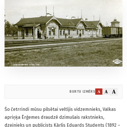
A
A
A
BURTU IZMĒRS
Šo četrrindi mūsu pilsētai veltījis vidzemnieks, Valkas
apriņķa Ērģemes draudzē dzimušais rakstnieks,
dzejnieks un publicists Kārlis Eduards Students (1892 –