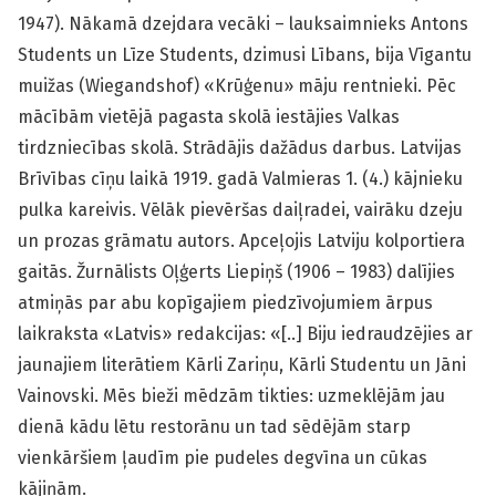
1947). Nākamā dzejdara vecāki – lauksaimnieks Antons
Students un Līze Students, dzimusi Lībans, bija Vīgantu
muižas (Wiegandshof) «Krūģenu» māju rentnieki. Pēc
mācībām vietējā pagasta skolā iestājies Valkas
tirdzniecības skolā. Strādājis dažādus darbus. Latvijas
Brīvības cīņu laikā 1919. gadā Valmieras 1. (4.) kājnieku
pulka kareivis. Vēlāk pievēršas daiļradei, vairāku dzeju
un prozas grāmatu autors. Apceļojis Latviju kolportiera
gaitās. Žurnālists Oļģerts Liepiņš (1906 – 1983) dalījies
atmiņās par abu kopīgajiem piedzīvojumiem ārpus
laikraksta «Latvis» redakcijas: «[..] Biju iedraudzējies ar
jaunajiem literātiem Kārli Zariņu, Kārli Studentu un Jāni
Vainovski. Mēs bieži mēdzām tikties: uzmeklējām jau
dienā kādu lētu restorānu un tad sēdējām starp
vienkāršiem ļaudīm pie pudeles degvīna un cūkas
kājiņām.