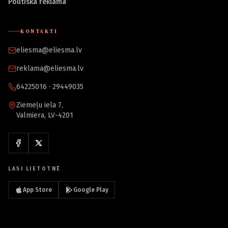
Politiskā reklāma
KONTAKTI
eliesma@eliesma.lv
reklama@eliesma.lv
64225016 · 29449035
Ziemeļu iela 7,
Valmiera, LV-4201
LASI LIETOTNĒ
App Store
Google Play