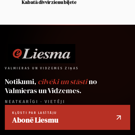
Kabatā divvirzienu biļete
VALMIERAS UN VIDZEMES ZIŅAS
Notikumi,
cilvēki un stāsti
no
Valmieras un Vidzemes.
NEATKARĪGI · VIETĒJI
KĻŪSTI PAR LASĪTĀJU
Abonē Liesmu