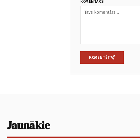
KOMENTĀRS
KOMENTĒT
Jaunākie