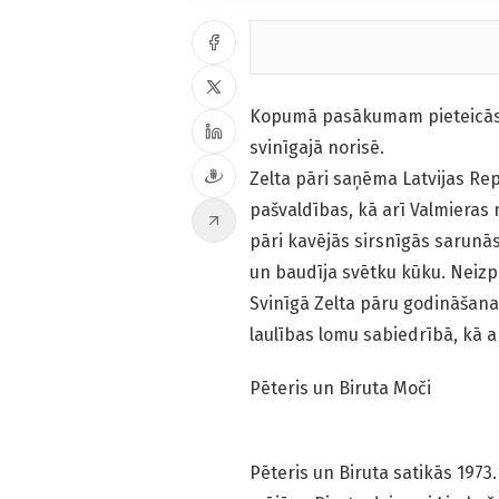
Kopumā pasākumam pieteicās 18
svinīgajā norisē.
Zelta pāri saņēma Latvijas Rep
pašvaldības, kā arī Valmieras
pāri kavējās sirsnīgās sarunās
un baudīja svētku kūku. Neizp
Svinīgā Zelta pāru godināšanas
laulības lomu sabiedrībā, kā a
Pēteris un Biruta Moči
Pēteris un Biruta satikās 1973.