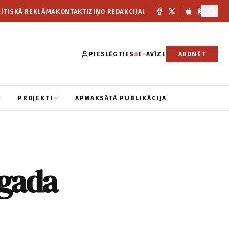
ITISKĀ REKLĀMA
KONTAKTI
ZIŅO REDAKCIJAI
PIESLĒGTIES
E-AVĪZE
ABONĒT
PROJEKTI
APMAKSĀTĀ PUBLIKĀCIJA
 gada