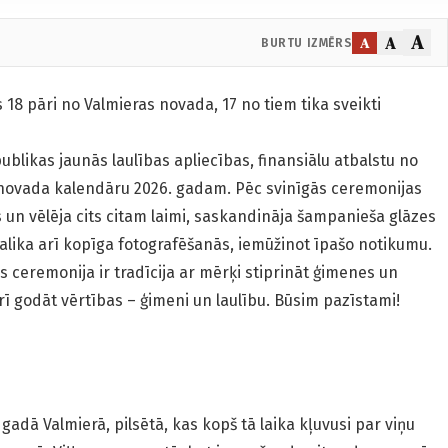
A
A
A
BURTU IZMĒRS
 pāri no Valmieras novada, 17 no tiem tika sveikti
ublikas jaunās laulības apliecības, finansiālu atbalstu no
 novada kalendāru 2026. gadam. Pēc svinīgās ceremonijas
 un vēlēja cits citam laimi, saskandināja šampanieša glāzes
alika arī kopīga fotografēšanās, iemūžinot īpašo notikumu.
 ceremonija ir tradīcija ar mērķi stiprināt ģimenes un
rī godāt vērtības – ģimeni un laulību. Būsim pazīstami!
 gadā Valmierā, pilsētā, kas kopš tā laika kļuvusi par viņu