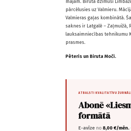
mājām. Biruta dzimusi Limbaž
pārcēlusies uz Valmieru. Mācīj
Valmieras gaļas kombinātā. Ša
saknes ir Latgalē – Zaļmuižā, 
lauksaimniecības tehnikumu K
prasmes.
Pēteris un Biruta Moči.
ATBALSTI KVALITATĪVU ŽURNĀL
Abonē «Liesm
formātā
E-avīze
no
8,00 €/mēn.