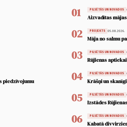
01
PILSĒTĀS UN NOVADOS
Aizvadītas mājas
02
05.08.2026.
PROJEKTS
Māja no salmu pan
03
PILSĒTĀS UN NOVADOS
Rūjienas aptiekai
04
PILSĒTĀS UN NOVADOS
s piedzīvojumu
Krāšņi un skanīgi
05
PILSĒTĀS UN NOVADOS
Izstādes Rūjienas
06
PILSĒTĀS UN NOVADOS
Kabatā divvirzien