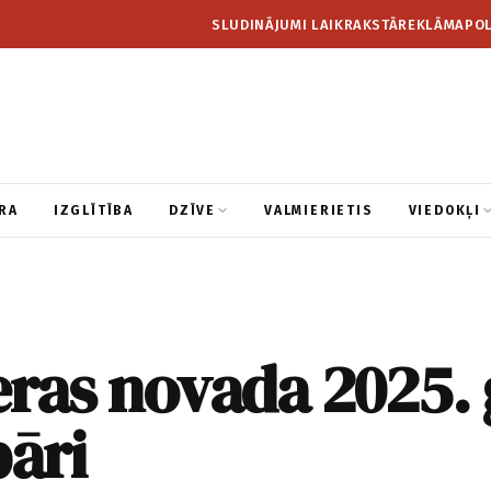
SLUDINĀJUMI LAIKRAKSTĀ
REKLĀMA
POL
RA
IZGLĪTĪBA
DZĪVE
VALMIERIETIS
VIEDOKĻI
ras novada 2025.
pāri