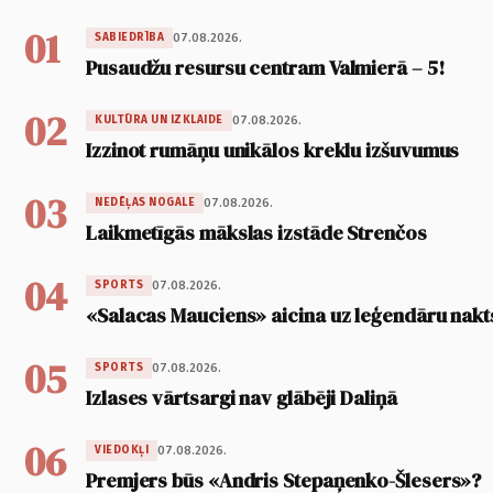
01
07.08.2026.
SABIEDRĪBA
Pusaudžu resursu centram Valmierā – 5!
02
07.08.2026.
KULTŪRA UN IZKLAIDE
Izzinot rumāņu unikālos kreklu izšuvumus
03
07.08.2026.
NEDĒĻAS NOGALE
Laikmetīgās mākslas izstāde Strenčos
04
07.08.2026.
SPORTS
«Salacas Mauciens» aicina uz leģendāru nakt
05
07.08.2026.
SPORTS
Izlases vārtsargi nav glābēji Daliņā
06
07.08.2026.
VIEDOKĻI
Premjers būs «Andris Stepaņenko-Šlesers»?