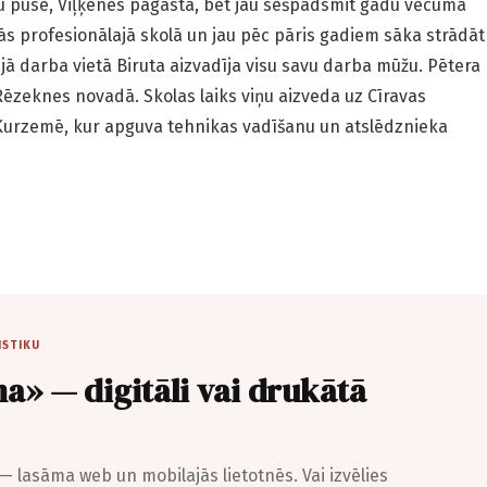
u pusē, Viļķenes pagastā, bet jau sešpadsmit gadu vecumā
ās profesionālajā skolā un jau pēc pāris gadiem sāka strādāt
jā darba vietā Biruta aizvadīja visu savu darba mūžu. Pētera
Rēzeknes novadā. Skolas laiks viņu aizveda uz Cīravas
urzemē, kur apguva tehnikas vadīšanu un atslēdznieka
ISTIKU
a» — digitāli vai drukātā
— lasāma web un mobilajās lietotnēs. Vai izvēlies