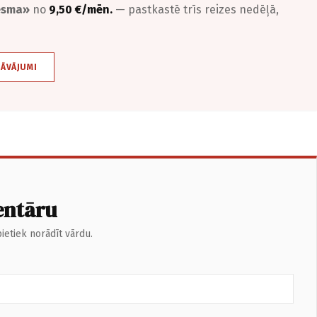
iesma»
no
9,50 €/mēn.
— pastkastē trīs reizes nedēļā,
DĀVĀJUMI
entāru
ietiek norādīt vārdu.