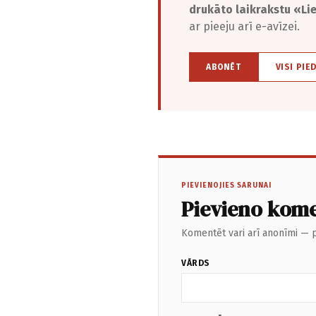
drukāto laikrakstu «L
ar pieeju arī e-avīzei.
ABONĒT
VISI PIE
PIEVIENOJIES SARUNAI
Pievieno kom
Komentēt vari arī anonīmi — p
VĀRDS