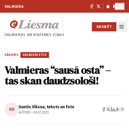
VALMIERA
ABONĒT
VALMIERAS UN
VIDZEMES ZIŅAS
SĀKUMS
/
VALMIERIETIS
Valmieras “sausā osta” –
tas skan daudzsološi!
Guntis Vīksna, teksts un foto
GU
AUTORS • 30.07.2025.