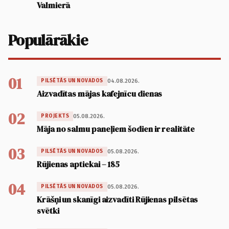
Valmierā
Populārākie
01
04.08.2026.
PILSĒTĀS UN NOVADOS
Aizvadītas mājas kafejnīcu dienas
02
05.08.2026.
PROJEKTS
Māja no salmu paneļiem šodien ir realitāte
03
05.08.2026.
PILSĒTĀS UN NOVADOS
Rūjienas aptiekai – 185
04
05.08.2026.
PILSĒTĀS UN NOVADOS
Krāšņi un skanīgi aizvadīti Rūjienas pilsētas
svētki