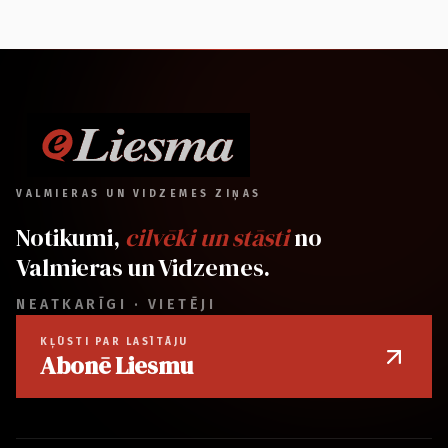
VALMIERAS UN VIDZEMES ZIŅAS
Notikumi,
cilvēki un stāsti
no
Valmieras un Vidzemes.
NEATKARĪGI · VIETĒJI
KĻŪSTI PAR LASĪTĀJU
Abonē Liesmu