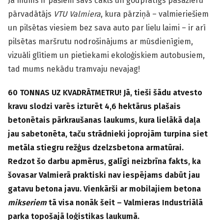
Ja mums ir pašiem savs čakls un godprātīgs pasažieru
pārvadātājs
VTU Valmiera
, kura pārziņā – valmieriešiem
un pilsētas viesiem bez sava auto par lielu laimi – ir arī
pilsētas maršrutu nodrošinājums ar mūsdienīgiem,
vizuāli glītiem un pietiekami ekoloģiskiem autobusiem,
tad mums nekādu tramvaju nevajag!
60 TONNAS UZ KVADRĀTMETRU! Jā, tieši šādu atvesto
kravu slodzi varēs izturēt 4,6 hektārus plašais
betonētais pārkraušanas laukums, kura lielākā daļa
jau sabetonēta, taču strādnieki joprojām turpina siet
metāla stiegru režģus dzelzsbetona armatūrai.
Redzot šo darbu apmērus, galīgi neizbrīna fakts, ka
šovasar Valmierā praktiski nav iespējams dabūt jau
gatavu betona javu. Vienkārši ar mobilajiem betona
mikseriem
tā visa nonāk šeit – Valmieras Industriālā
parka topošajā loģistikas laukumā.