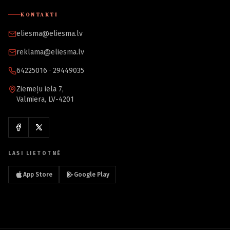
KONTAKTI
eliesma@eliesma.lv
reklama@eliesma.lv
64225016 · 29449035
Ziemeļu iela 7,
Valmiera, LV-4201
LASI LIETOTNĒ
App Store
Google Play