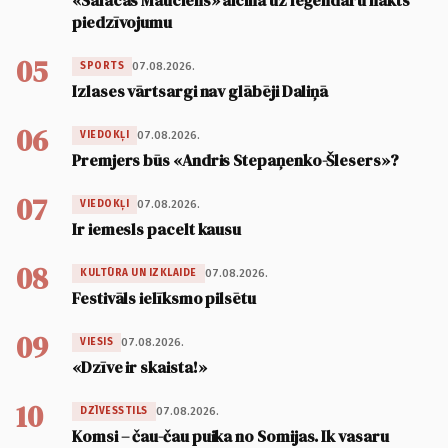
«Salacas Mauciens» aicina uz leģendāru nakts
piedzīvojumu
05
07.08.2026.
SPORTS
Izlases vārtsargi nav glābēji Daliņā
06
07.08.2026.
VIEDOKĻI
Premjers būs «Andris Stepaņenko-Šlesers»?
07
07.08.2026.
VIEDOKĻI
Ir iemesls pacelt kausu
08
07.08.2026.
KULTŪRA UN IZKLAIDE
Festivāls ielīksmo pilsētu
09
07.08.2026.
VIESIS
«Dzīve ir skaista!»
10
07.08.2026.
DZĪVESSTILS
Komsi – čau-čau puika no Somijas. Ik vasaru