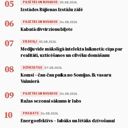
05
05.08.2026.
PILSĒTĀS UN NOVADOS
Izstādes Rūjienas Izstāžu zālē
06
04.08.2026.
PILSĒTĀS UN NOVADOS
Kabatā divvirzienu biļete
07
05.08.2026.
VIEDOKĻI
Mediju vide mākslīgā intelekta laikmetā: cīņa par
realitāti, uzticēšanos un cilvēku domāšanu
08
07.08.2026.
DZĪVESSTILS
Komsi – čau-čau puika no Somijas. Ik vasaru
Valmierā
09
04.08.2026.
PILSĒTĀS UN NOVADOS
Ražas sezonai sākums ir labs
10
04.08.2026.
PROJEKTS
Energoefektīvs – labāks un lētāks dzīvošanai