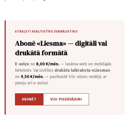
ATBALSTI KVALITATĪVU ŽURNĀLISTIKU
Abonē «Liesma» — digitāli vai
drukātā formātā
E-avīze
no
8,00 €/mēn.
— lasāma web un mobilajās
lietotnēs. Vai izvēlies
drukāto laikrakstu «Liesma»
no
9,50 €/mēn.
— pastkastē trīs reizes nedēļā, ar
pieeju arī e-avīzei.
ABONĒT
VISI PIEDĀVĀJUMI