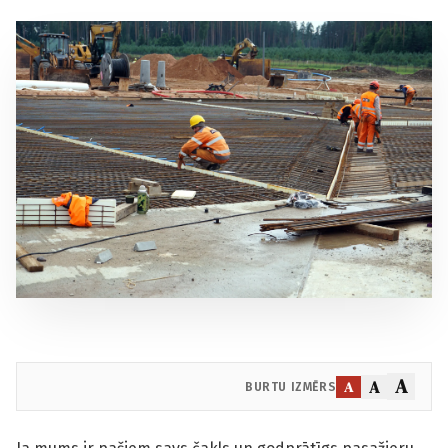
A
A
A
BURTU IZMĒRS