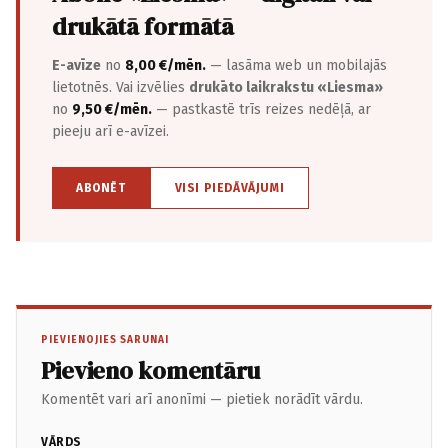
drukātā formātā
E-avīze
no
8,00 €/mēn.
— lasāma web un mobilajās
lietotnēs. Vai izvēlies
drukāto laikrakstu «Liesma»
no
9,50 €/mēn.
— pastkastē trīs reizes nedēļā, ar
pieeju arī e-avīzei.
ABONĒT
VISI PIEDĀVĀJUMI
PIEVIENOJIES SARUNAI
Pievieno komentāru
Komentēt vari arī anonīmi — pietiek norādīt vārdu.
VĀRDS