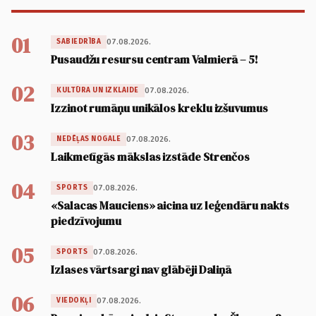
01
07.08.2026.
SABIEDRĪBA
Pusaudžu resursu centram Valmierā – 5!
02
07.08.2026.
KULTŪRA UN IZKLAIDE
Izzinot rumāņu unikālos kreklu izšuvumus
03
07.08.2026.
NEDĒĻAS NOGALE
Laikmetīgās mākslas izstāde Strenčos
04
07.08.2026.
SPORTS
«Salacas Mauciens» aicina uz leģendāru nakts
piedzīvojumu
05
07.08.2026.
SPORTS
Izlases vārtsargi nav glābēji Daliņā
06
07.08.2026.
VIEDOKĻI