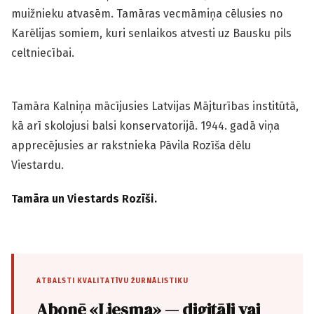
muižnieku atvasēm. Tamāras vecmāmiņa cēlusies no
Karēlijas somiem, kuri senlaikos atvesti uz Bausku pils
celtniecībai.
Tamāra Kalniņa mācījusies Latvijas Mājturības institūtā,
kā arī skolojusi balsi konservatorijā. 1944. gadā viņa
apprecējusies ar rakstnieka Pāvila Rozīša dēlu
Viestardu.
Tamāra un Viestards Rozīši.
ATBALSTI KVALITATĪVU ŽURNĀLISTIKU
Abonē «Liesma» — digitāli vai