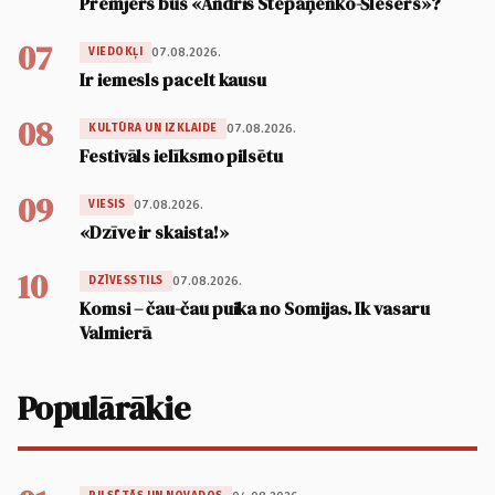
Premjers būs «Andris Stepaņenko-Šlesers»?
07
07.08.2026.
VIEDOKĻI
Ir iemesls pacelt kausu
08
07.08.2026.
KULTŪRA UN IZKLAIDE
Festivāls ielīksmo pilsētu
09
07.08.2026.
VIESIS
«Dzīve ir skaista!»
10
07.08.2026.
DZĪVESSTILS
Komsi – čau-čau puika no Somijas. Ik vasaru
Valmierā
Populārākie