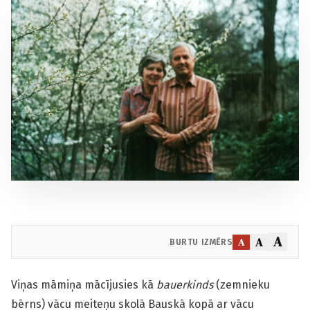
A
A
A
BURTU IZMĒRS
Viņas māmiņa mācījusies kā
bauerkinds
(zemnieku
bērns) vācu meiteņu skolā Bauskā kopā ar vācu