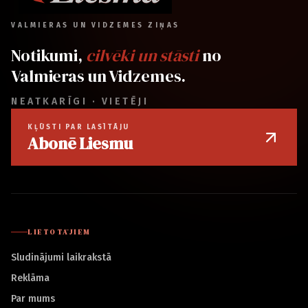
VALMIERAS UN VIDZEMES ZIŅAS
Notikumi,
cilvēki un stāsti
no
Valmieras un Vidzemes.
NEATKARĪGI · VIETĒJI
KĻŪSTI PAR LASĪTĀJU
Abonē Liesmu
LIETOTĀJIEM
Sludinājumi laikrakstā
Reklāma
Par mums