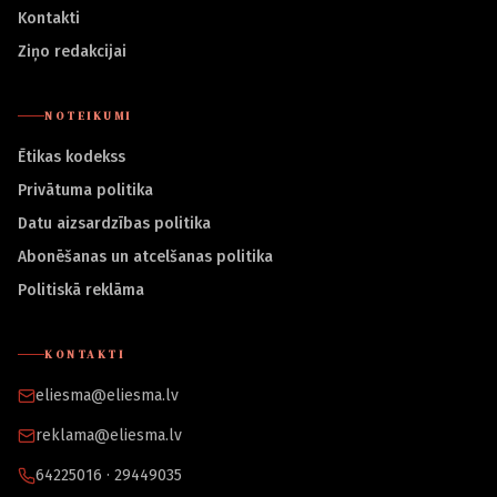
Kontakti
Ziņo redakcijai
NOTEIKUMI
Ētikas kodekss
Privātuma politika
Datu aizsardzības politika
Abonēšanas un atcelšanas politika
Politiskā reklāma
KONTAKTI
eliesma@eliesma.lv
reklama@eliesma.lv
64225016 · 29449035