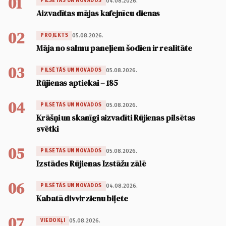
01
04.08.2026.
PILSĒTĀS UN NOVADOS
Aizvadītas mājas kafejnīcu dienas
02
05.08.2026.
PROJEKTS
Māja no salmu paneļiem šodien ir realitāte
03
05.08.2026.
PILSĒTĀS UN NOVADOS
Rūjienas aptiekai – 185
04
05.08.2026.
PILSĒTĀS UN NOVADOS
Krāšņi un skanīgi aizvadīti Rūjienas pilsētas
svētki
05
05.08.2026.
PILSĒTĀS UN NOVADOS
Izstādes Rūjienas Izstāžu zālē
06
04.08.2026.
PILSĒTĀS UN NOVADOS
Kabatā divvirzienu biļete
07
05.08.2026.
VIEDOKĻI