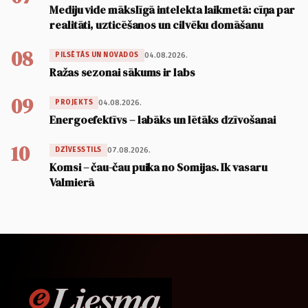
Mediju vide mākslīgā intelekta laikmetā: cīņa par
realitāti, uzticēšanos un cilvēku domāšanu
08
04.08.2026.
PILSĒTĀS UN NOVADOS
Ražas sezonai sākums ir labs
09
04.08.2026.
PROJEKTS
Energoefektīvs – labāks un lētāks dzīvošanai
10
07.08.2026.
DZĪVESSTILS
Komsi – čau-čau puika no Somijas. Ik vasaru
Valmierā