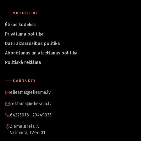
NOTEIKUMI
Ētikas kodekss
Privātuma politika
Datu aizsardzības politika
Abonēšanas un atcelšanas politika
Politiskā reklāma
KONTAKTI
eliesma@eliesma.lv
reklama@eliesma.lv
64225016 · 29449035
Ziemeļu iela 7,
Valmiera, LV-4201