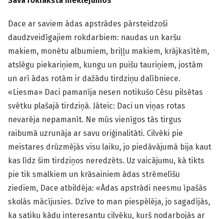
Sava rokraksta meklējumos
Dace ar saviem ādas apstrādes pārsteidzoši
daudzveidīgajiem rokdarbiem: naudas un karšu
makiem, monētu albumiem, briļļu makiem, krājkasītēm,
atslēgu piekariņiem, kungu un puišu tauriņiem, jostām
un arī ādas rotām ir dažādu tirdziņu dalībniece.
«Liesma» Daci pamanīja nesen notikušo Cēsu pilsētas
svētku plašajā tirdziņā. Jāteic: Daci un viņas rotas
nevarēja nepamanīt. Ne mūs vienīgos tās tirgus
raibumā uzrunāja ar savu oriģinalitāti. Cilvēki pie
meistares drūzmējās visu laiku, jo piedāvājumā bija kaut
kas līdz šim tirdziņos neredzēts. Uz vaicājumu, kā tikts
pie tik smalkiem un krāsainiem ādas strēmelīšu
ziediem, Dace atbildēja: «Ādas apstrādi neesmu īpašās
skolās mācījusies. Dzīve to man piespēlēja, jo sagadījās,
ka satiku kādu interesantu cilvēku, kurš nodarbojās ar