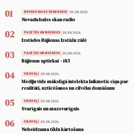
01
05.08.2026.
NOVADU BALSS SKAN RADIO
Novadu balss skan radio
02
05.08.2026.
PILSĒTĀS UN NOVADOS
Izstādes Rūjienas Izstāžu zālē
03
05.08.2026.
PILSĒTĀS UN NOVADOS
Rūjienas aptiekai – 185
04
05.08.2026.
VIEDOKĻI
Mediju vide mākslīgā intelekta laikmetā: cīņa par
realitāti, uzticēšanos un cilvēku domāšanu
05
05.08.2026.
VIEDOKĻI
Svarīgais un mazsvarīgais
06
05.08.2026.
VIEDOKĻI
Nebeidzama tīklu kārtošana