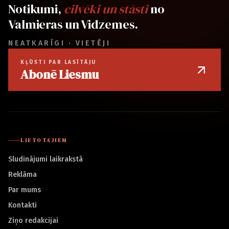
Notikumi,
cilvēki un stāsti
no
Valmieras un Vidzemes.
NEATKARĪGI · VIETĒJI
KĻŪSTI PAR LASĪTĀJU
Abonē Liesmu
LIETOTĀJIEM
Sludinājumi laikrakstā
Reklāma
Par mums
Kontakti
Ziņo redakcijai