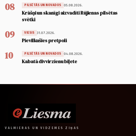
08
05.08.2026.
PILSĒTĀS UN NOVADOS
Krāšņi un skanīgi aizvadīti Rūjienas pilsētas
svētki
09
31.07.2026.
VIESIS
Pievilkušies pretpoli
10
04.08.2026.
PILSĒTĀS UN NOVADOS
Kabatā divvirzienu biļete
VALMIERAS UN VIDZEMES ZIŅAS