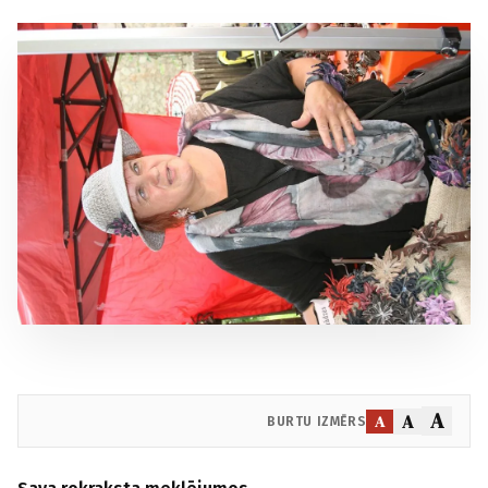
A
A
A
BURTU IZMĒRS