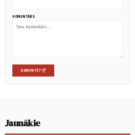
KOMENTĀRS
KOMENTĒT
Jaunākie