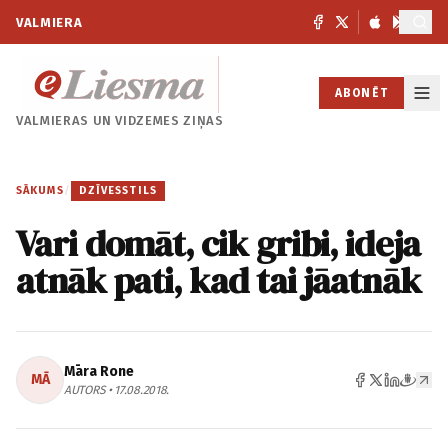
VALMIERA
ABONĒT
VALMIERAS UN
VIDZEMES ZIŅAS
SĀKUMS
/
DZĪVESSTILS
Vari domāt, cik gribi, ideja
atnāk pati, kad tai jāatnāk
Māra Rone
MĀ
AUTORS • 17.08.2018.