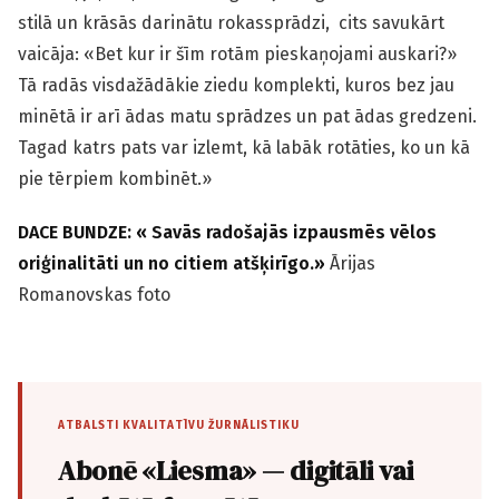
stilā un krāsās darinātu rokassprādzi, cits savukārt
vaicāja: «Bet kur ir šīm rotām pieskaņojami auskari?»
Tā radās visdažādākie ziedu komplekti, kuros bez jau
minētā ir arī ādas matu sprādzes un pat ādas gredzeni.
Tagad katrs pats var izlemt, kā labāk rotāties, ko un kā
pie tērpiem kombinēt.»
DACE BUNDZE: « Savās radošajās izpausmēs vēlos
oriģinalitāti un no citiem atšķirīgo.»
Ārijas
Romanovskas foto
ATBALSTI KVALITATĪVU ŽURNĀLISTIKU
Abonē «Liesma» — digitāli vai