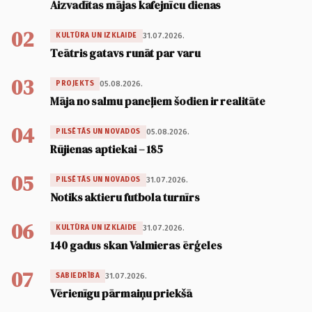
Aizvadītas mājas kafejnīcu dienas
02
31.07.2026.
KULTŪRA UN IZKLAIDE
Teātris gatavs runāt par varu
03
05.08.2026.
PROJEKTS
Māja no salmu paneļiem šodien ir realitāte
04
05.08.2026.
PILSĒTĀS UN NOVADOS
Rūjienas aptiekai – 185
05
31.07.2026.
PILSĒTĀS UN NOVADOS
Notiks aktieru futbola turnīrs
06
31.07.2026.
KULTŪRA UN IZKLAIDE
140 gadus skan Valmieras ērģeles
07
31.07.2026.
SABIEDRĪBA
Vērienīgu pārmaiņu priekšā