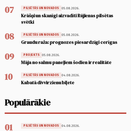
07
05.08.2026.
PILSĒTĀS UN NOVADOS
Krāšņi un skanīgi aizvadīti Rūjienas pilsētas
svētki
08
05.08.2026.
PILSĒTĀS UN NOVADOS
Graudu raža: prognozes piesardzīgi cerīgas
09
05.08.2026.
PROJEKTS
Māja no salmu paneļiem šodien ir realitāte
10
04.08.2026.
PILSĒTĀS UN NOVADOS
Kabatā divvirzienu biļete
Populārākie
01
04.08.2026.
PILSĒTĀS UN NOVADOS