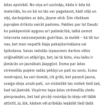
ādas apstrādi. No viņa arī uzzināju, kāda ir āda kā
materiāls, ko un kā no tās var pagatavot, kādi stiķi un
niķi, darbojoties ar ādu, jāņem vērā. Šim cilvēkam
joprojām drīkstu vaicāt padomu. Paldies par to! Daudz
ko pakāpeniski apguvu arī pašmācībā, talkā ņemot
interneta neizsmeļamās gudrības. Ja meklē – kā tik tur
nav, bet man nepatīk klaja pakaļdarināšana vai
špikošana. Savas radošās izpausmes darbos vēlos
oriģinalitāti un atšķirīgo, bet, lai tā būtu, visu laiku ir
jāmācās un jaunākais jāapgūst. Doma par ādas
strēmelīšu puķēm radās pēkšņi un pati no sevis. Esmu
novērojusi, ka vari domāt, cik gribi, bet parasti jauna,
svaiga ideja
atnāk
pati, un visbiežāk tas notiek tieši tad,
kad tai jāatnāk. Vispirms tapa ādas strēmelīšu ziedu
piespraudes, bet tad pircēji rosināja šo ideju vēl tālāk
attīstīt, jo, lūk, kādam vēl gribējās iegādāt tieši tādā