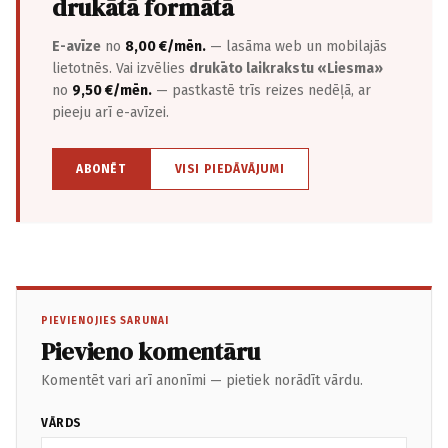
drukātā formātā
E-avīze
no
8,00 €/mēn.
— lasāma web un mobilajās
lietotnēs. Vai izvēlies
drukāto laikrakstu «Liesma»
no
9,50 €/mēn.
— pastkastē trīs reizes nedēļā, ar
pieeju arī e-avīzei.
ABONĒT
VISI PIEDĀVĀJUMI
PIEVIENOJIES SARUNAI
Pievieno komentāru
Komentēt vari arī anonīmi — pietiek norādīt vārdu.
VĀRDS