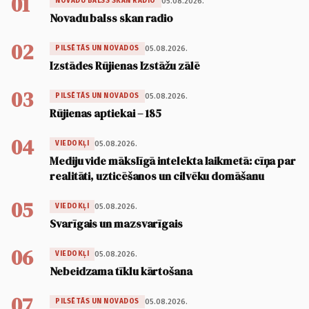
01
05.08.2026.
NOVADU BALSS SKAN RADIO
Novadu balss skan radio
02
05.08.2026.
PILSĒTĀS UN NOVADOS
Izstādes Rūjienas Izstāžu zālē
03
05.08.2026.
PILSĒTĀS UN NOVADOS
Rūjienas aptiekai – 185
04
05.08.2026.
VIEDOKĻI
Mediju vide mākslīgā intelekta laikmetā: cīņa par
realitāti, uzticēšanos un cilvēku domāšanu
05
05.08.2026.
VIEDOKĻI
Svarīgais un mazsvarīgais
06
05.08.2026.
VIEDOKĻI
Nebeidzama tīklu kārtošana
07
05.08.2026.
PILSĒTĀS UN NOVADOS