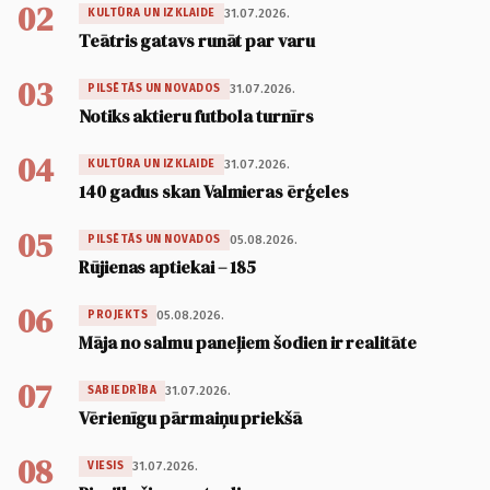
02
31.07.2026.
KULTŪRA UN IZKLAIDE
Teātris gatavs runāt par varu
03
31.07.2026.
PILSĒTĀS UN NOVADOS
Notiks aktieru futbola turnīrs
04
31.07.2026.
KULTŪRA UN IZKLAIDE
140 gadus skan Valmieras ērģeles
05
05.08.2026.
PILSĒTĀS UN NOVADOS
Rūjienas aptiekai – 185
06
05.08.2026.
PROJEKTS
Māja no salmu paneļiem šodien ir realitāte
07
31.07.2026.
SABIEDRĪBA
Vērienīgu pārmaiņu priekšā
08
31.07.2026.
VIESIS