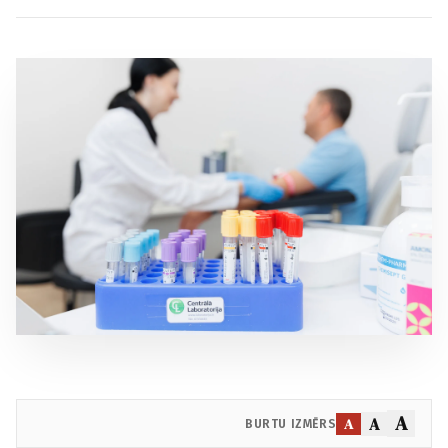
A
A
A
BURTU IZMĒRS