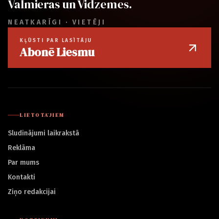
Valmieras un Vidzemes.
NEATKARĪGI · VIETĒJI
KĻŪSTI PAR LASĪTĀJU
Abonē Liesmu
LIETOTĀJIEM
Sludinājumi laikrakstā
Reklāma
Par mums
Kontakti
Ziņo redakcijai