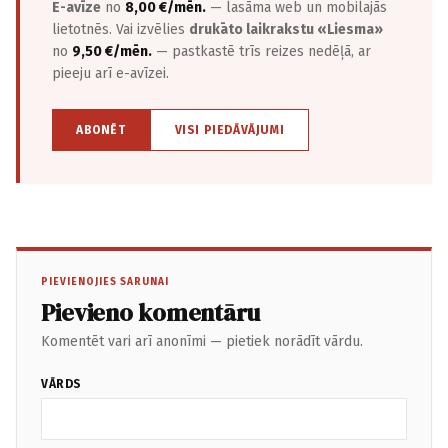
E-avīze
no
8,00 €/mēn.
— lasāma web un mobilajās
lietotnēs. Vai izvēlies
drukāto laikrakstu «Liesma»
no
9,50 €/mēn.
— pastkastē trīs reizes nedēļā, ar
pieeju arī e-avīzei.
ABONĒT
VISI PIEDĀVĀJUMI
PIEVIENOJIES SARUNAI
Pievieno komentāru
Komentēt vari arī anonīmi — pietiek norādīt vārdu.
VĀRDS