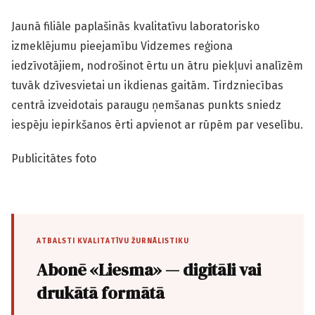
Jaunā filiāle paplašinās kvalitatīvu laboratorisko
izmeklējumu pieejamību Vidzemes reģiona
iedzīvotājiem, nodrošinot ērtu un ātru piekļuvi analīzēm
tuvāk dzīvesvietai un ikdienas gaitām. Tirdzniecības
centrā izveidotais paraugu ņemšanas punkts sniedz
iespēju iepirkšanos ērti apvienot ar rūpēm par veselību.
Publicitātes foto
ATBALSTI KVALITATĪVU ŽURNĀLISTIKU
Abonē «Liesma» — digitāli vai
drukātā formātā