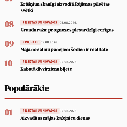
Krāšņi un skanīgi aizvadīti Rūjienas pilsētas
svētki
08
05.08.2026.
PILSĒTĀS UN NOVADOS
Graudu raža: prognozes piesardzīgi cerīgas
09
05.08.2026.
PROJEKTS
Māja no salmu paneļiem šodien ir realitāte
10
04.08.2026.
PILSĒTĀS UN NOVADOS
Kabatā divvirzienu biļete
Populārākie
01
04.08.2026.
PILSĒTĀS UN NOVADOS
Aizvadītas mājas kafejnīcu dienas