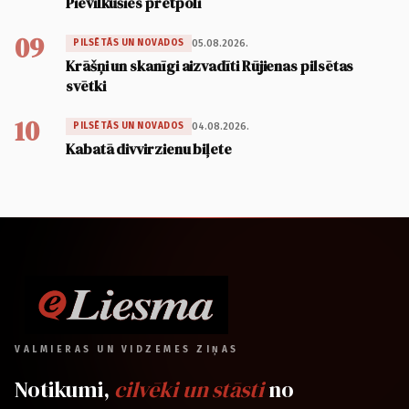
Pievilkušies pretpoli
09
05.08.2026.
PILSĒTĀS UN NOVADOS
Krāšņi un skanīgi aizvadīti Rūjienas pilsētas
svētki
10
04.08.2026.
PILSĒTĀS UN NOVADOS
Kabatā divvirzienu biļete
VALMIERAS UN VIDZEMES ZIŅAS
Notikumi,
cilvēki un stāsti
no