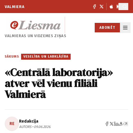
VALMIERA
ABONĒT
VALMIERAS UN
VIDZEMES ZIŅAS
SĀKUMS
/
VESELĪBA UN LABKLĀJĪBA
«Centrālā laboratorija»
atver vēl vienu filiāli
Valmierā
Redakcija
RE
AUTORS • 09.06.2026.