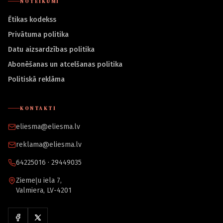
NOTEIKUMI
Ētikas kodekss
Privātuma politika
Datu aizsardzības politika
Abonēšanas un atcelšanas politika
Politiskā reklāma
KONTAKTI
eliesma@eliesma.lv
reklama@eliesma.lv
64225016 · 29449035
Ziemeļu iela 7,
Valmiera, LV-4201