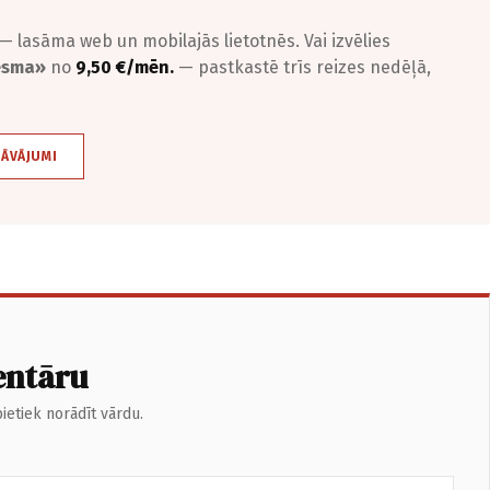
— lasāma web un mobilajās lietotnēs. Vai izvēlies
iesma»
no
9,50 €/mēn.
— pastkastē trīs reizes nedēļā,
DĀVĀJUMI
entāru
ietiek norādīt vārdu.