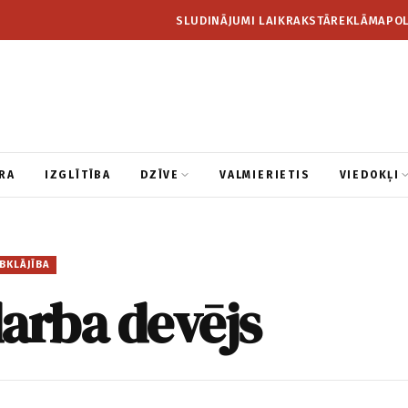
SLUDINĀJUMI LAIKRAKSTĀ
REKLĀMA
POL
RA
IZGLĪTĪBA
DZĪVE
VALMIERIETIS
VIEDOKĻI
BKLĀJĪBA
arba devējs