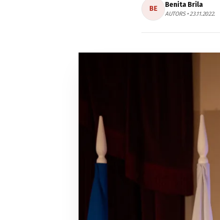
Benita Brila
BE
AUTORS • 23.11.2022.