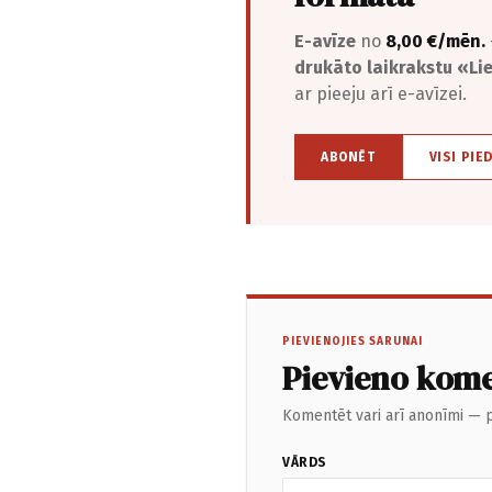
E-avīze
no
8,00 €/mēn.
drukāto laikrakstu «L
ar pieeju arī e-avīzei.
ABONĒT
VISI PIE
PIEVIENOJIES SARUNAI
Pievieno kom
Komentēt vari arī anonīmi — p
VĀRDS