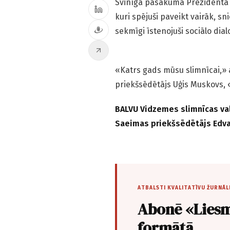
Svinīgā pasākumā Prezidenta pi
kuri spējuši paveikt vairāk, s
sekmīgi īstenojuši sociālo dial
«Katrs gads mūsu slimnīcai,»
priekšsēdētājs Uģis Muskovs, «
BALVU Vidzemes slimnīcas v
Saeimas priekšsēdētājs Edva
ATBALSTI KVALITATĪVU ŽURNĀL
Abonē «Liesm
formātā