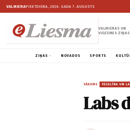
VALMIERA
PIEKTDIENA, 2026. GADA 7. AUGUSTS
VALMIERAS UN
VIDZEMES ZIŅAS
ZIŅAS
NOVADOS
SPORTS
KULTŪ
SĀKUMS
/
VESELĪBA UN LA
Labs d