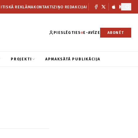
ITISKĀ REKLĀMA
KONTAKTI
ZIŅO REDAKCIJAI
PIESLĒGTIES
E-AVĪZE
ABONĒT
PROJEKTI
APMAKSĀTĀ PUBLIKĀCIJA