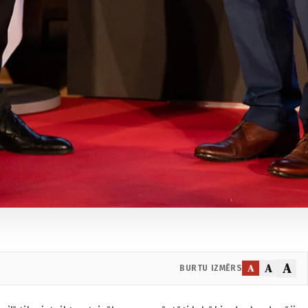
A
A
A
BURTU IZMĒRS