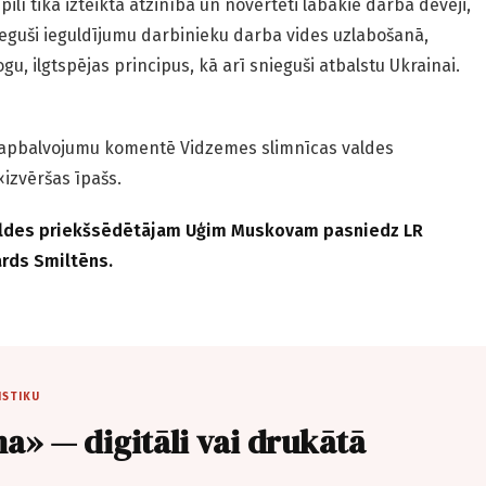
lī tika izteikta atzinība un novērtēti labākie darba devēji,
nieguši ieguldījumu darbinieku darba vides uzlabošanā,
ogu, ilgtspējas principus, kā arī snieguši atbalstu Ukrainai.
 apbalvojumu komentē Vidzemes slimnīcas valdes
izvēršas īpašs.
aldes priekšsēdētājam Uģim Muskovam pasniedz LR
rds Smiltēns.
ISTIKU
a» — digitāli vai drukātā