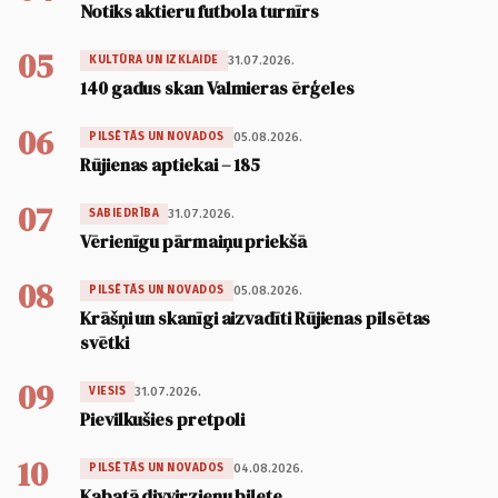
Notiks aktieru futbola turnīrs
05
31.07.2026.
KULTŪRA UN IZKLAIDE
140 gadus skan Valmieras ērģeles
06
05.08.2026.
PILSĒTĀS UN NOVADOS
Rūjienas aptiekai – 185
07
31.07.2026.
SABIEDRĪBA
Vērienīgu pārmaiņu priekšā
08
05.08.2026.
PILSĒTĀS UN NOVADOS
Krāšņi un skanīgi aizvadīti Rūjienas pilsētas
svētki
09
31.07.2026.
VIESIS
Pievilkušies pretpoli
10
04.08.2026.
PILSĒTĀS UN NOVADOS
Kabatā divvirzienu biļete