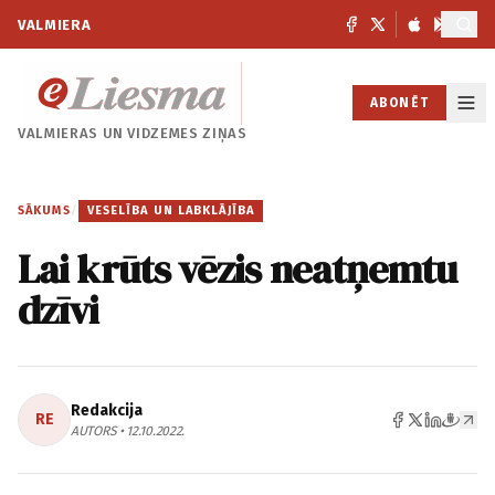
VALMIERA
ABONĒT
VALMIERAS UN
VIDZEMES ZIŅAS
SĀKUMS
/
VESELĪBA UN LABKLĀJĪBA
Lai krūts vēzis neatņemtu
dzīvi
Redakcija
RE
AUTORS • 12.10.2022.