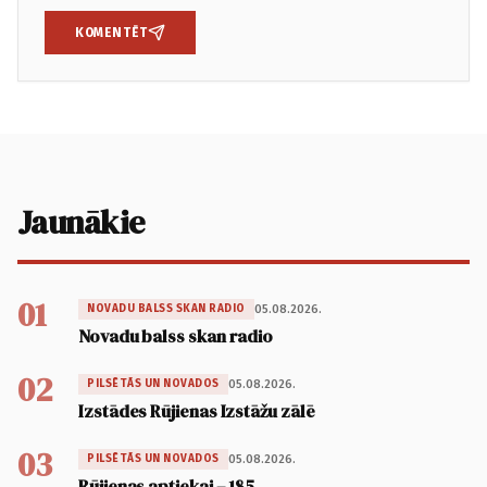
KOMENTĒT
Jaunākie
01
05.08.2026.
NOVADU BALSS SKAN RADIO
Novadu balss skan radio
02
05.08.2026.
PILSĒTĀS UN NOVADOS
Izstādes Rūjienas Izstāžu zālē
03
05.08.2026.
PILSĒTĀS UN NOVADOS
Rūjienas aptiekai – 185