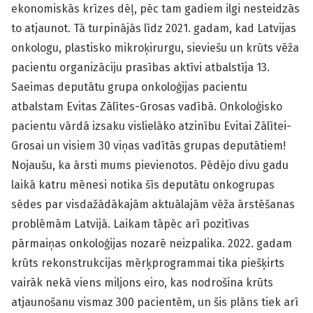
ekonomiskās krīzes dēļ, pēc tam gadiem ilgi nesteidzās
to atjaunot. Tā turpinājās līdz 2021. gadam, kad Latvijas
onkologu, plastisko mikroķirurgu, sieviešu un krūts vēža
pacientu organizāciju prasības aktīvi atbalstīja 13.
Saeimas deputātu grupa onkoloģijas pacientu
atbalstam Evitas Zālītes-Grosas vadībā. Onkoloģisko
pacientu vārdā izsaku vislielāko atzinību Evitai Zālītei-
Grosai un visiem 30 viņas vadītās grupas deputātiem!
Nojaušu, ka ārsti mums pievienotos. Pēdējo divu gadu
laikā katru mēnesi notika šīs deputātu onkogrupas
sēdes par visdažādākajām aktuālajām vēža ārstēšanas
problēmām Latvijā. Laikam tāpēc arī pozitīvas
pārmaiņas onkoloģijas nozarē neizpalika. 2022. gadam
krūts rekonstrukcijas mērķprogrammai tika piešķirts
vairāk nekā viens miljons eiro, kas nodrošina krūts
atjaunošanu vismaz 300 pacientēm, un šis plāns tiek arī