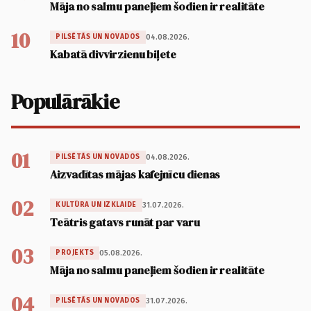
Māja no salmu paneļiem šodien ir realitāte
10
04.08.2026.
PILSĒTĀS UN NOVADOS
Kabatā divvirzienu biļete
Populārākie
01
04.08.2026.
PILSĒTĀS UN NOVADOS
Aizvadītas mājas kafejnīcu dienas
02
31.07.2026.
KULTŪRA UN IZKLAIDE
Teātris gatavs runāt par varu
03
05.08.2026.
PROJEKTS
Māja no salmu paneļiem šodien ir realitāte
04
31.07.2026.
PILSĒTĀS UN NOVADOS