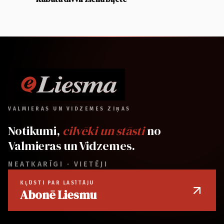
VALMIERAS UN VIDZEMES ZIŅAS
Notikumi,
cilvēki un stāsti
no
Valmieras un Vidzemes.
NEATKARĪGI · VIETĒJI
KĻŪSTI PAR LASĪTĀJU
Abonē Liesmu