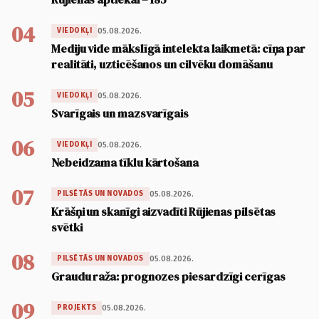
04
05.08.2026.
VIEDOKĻI
Mediju vide mākslīgā intelekta laikmetā: cīņa par
realitāti, uzticēšanos un cilvēku domāšanu
05
05.08.2026.
VIEDOKĻI
Svarīgais un mazsvarīgais
06
05.08.2026.
VIEDOKĻI
Nebeidzama tīklu kārtošana
07
05.08.2026.
PILSĒTĀS UN NOVADOS
Krāšņi un skanīgi aizvadīti Rūjienas pilsētas
svētki
08
05.08.2026.
PILSĒTĀS UN NOVADOS
Graudu raža: prognozes piesardzīgi cerīgas
09
05.08.2026.
PROJEKTS