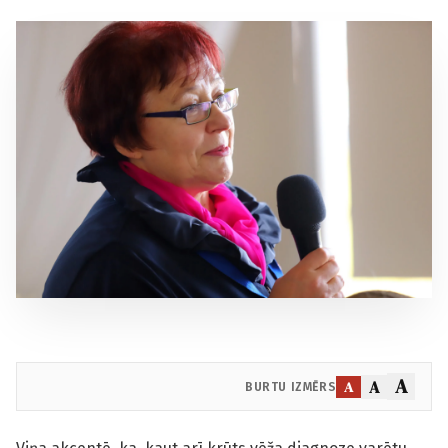
A
A
A
BURTU IZMĒRS