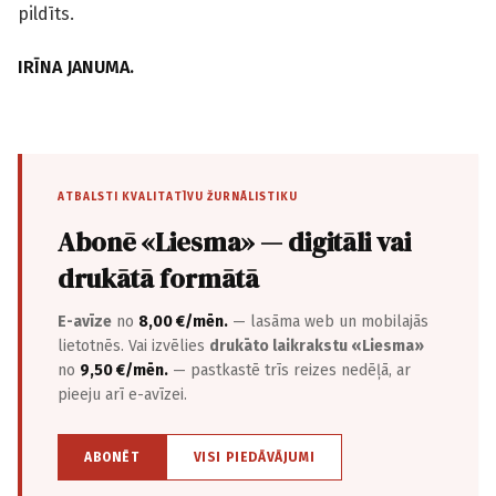
pildīts.
IRĪNA JANUMA.
ATBALSTI KVALITATĪVU ŽURNĀLISTIKU
Abonē «Liesma» — digitāli vai
drukātā formātā
E-avīze
no
8,00 €/mēn.
— lasāma web un mobilajās
lietotnēs. Vai izvēlies
drukāto laikrakstu «Liesma»
no
9,50 €/mēn.
— pastkastē trīs reizes nedēļā, ar
pieeju arī e-avīzei.
ABONĒT
VISI PIEDĀVĀJUMI