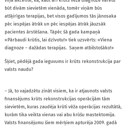
Viņa akcentē, ka, kaut arī krūts vēža diagnoze varētu
būt divām sievietēm vienāda, tomēr viņām būs
atšķirīgas terapijas, bet visos gadījumos tās jānosaka
pēc iespējas ātrāk un pēc iespējas ātrāk jāuzsāk
pacientes ārstēšana. Tāpēc šā gada kampaņā
«Pārbaudi krūtis, lai dzīvotu!» tiek uzsvērts: «Viena
diagnoze – dažādas terapijas. Saņem atbilstošāko!»
Šķiet, pēdējā gada ieguvums ir krūts rekonstrukcija par
valsts naudu?
– Jā, to vajadzētu zināt visiem, ka ir atjaunots valsts
finansējums krūts rekonstrukcijas operācijām tām
sievietēm, kuras zaudēja krūti vēža operācijas rezultātā,
kurām tika veikta vienas vai abu krūšu mastektomija.
Valsts finansējumu šiem mērķiem apturēja 2009. gadā