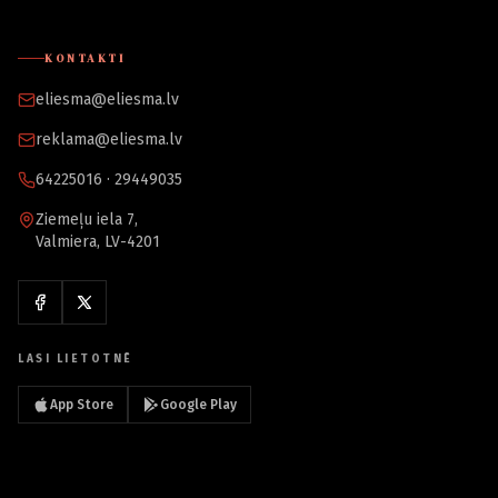
KONTAKTI
eliesma@eliesma.lv
reklama@eliesma.lv
64225016 · 29449035
Ziemeļu iela 7,
Valmiera, LV-4201
LASI LIETOTNĒ
App Store
Google Play