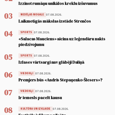
Izzinot rumāņu unikālos kreklu izšuvumus
03
07.08.2026.
NEDĒĻAS NOGALE
Laikmetīgās mākslas izstāde Strenčos
04
07.08.2026.
SPORTS
«Salacas Mauciens» aicina uz leģendāru nakts
piedzīvojumu
05
07.08.2026.
SPORTS
Izlases vārtsargi nav glābēji Daliņā
06
07.08.2026.
VIEDOKĻI
Premjers būs «Andris Stepaņenko-Šlesers»?
07
07.08.2026.
VIEDOKĻI
Ir iemesls pacelt kausu
08
07.08.2026.
KULTŪRA UN IZKLAIDE