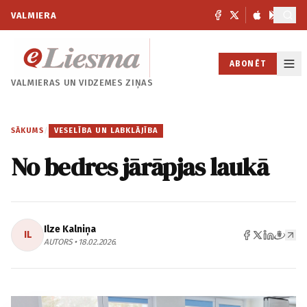
VALMIERA
ABONĒT
VALMIERAS UN
VIDZEMES ZIŅAS
SĀKUMS
/
VESELĪBA UN LABKLĀJĪBA
No bedres jārāpjas laukā
Ilze Kalniņa
IL
AUTORS • 18.02.2026.