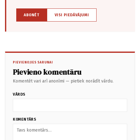
ABONĒT
VISI PIEDĀVĀJUMI
PIEVIENOJIES SARUNAI
Pievieno komentāru
Komentēt vari arī anonīmi — pietiek norādīt vārdu.
VĀRDS
KOMENTĀRS