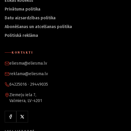
Ētikas kodekss
Privātuma politika
Datu aizsardzības politika
Abonēšanas un atcelšanas politika
Politiskā reklāma
KONTAKTI
eliesma@eliesma.lv
reklama@eliesma.lv
64225016 · 29449035
Ziemeļu iela 7,
Valmiera, LV-4201