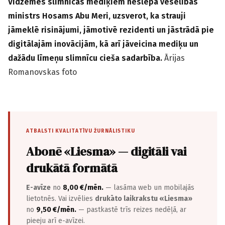
Vidzemes slimnīcas mediķiem neslēpa veselības
ministrs Hosams Abu Meri, uzsverot, ka strauji
jāmeklē risinājumi, jāmotivē rezidenti un jāstrādā pie
digitālajām inovācijām, kā arī jāveicina mediķu un
dažādu līmeņu slimnīcu cieša sadarbība.
Ārijas
Romanovskas foto
ATBALSTI KVALITATĪVU ŽURNĀLISTIKU
Abonē «Liesma» — digitāli vai
drukātā formātā
E-avīze
no
8,00 €/mēn.
— lasāma web un mobilajās
lietotnēs. Vai izvēlies
drukāto laikrakstu «Liesma»
no
9,50 €/mēn.
— pastkastē trīs reizes nedēļā, ar
pieeju arī e-avīzei.