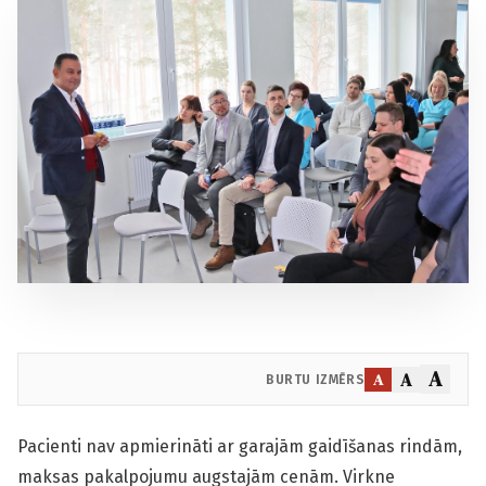
A
A
A
BURTU IZMĒRS
Pacienti nav apmierināti ar garajām gaidīšanas rindām,
maksas pakalpojumu augstajām cenām. Virkne