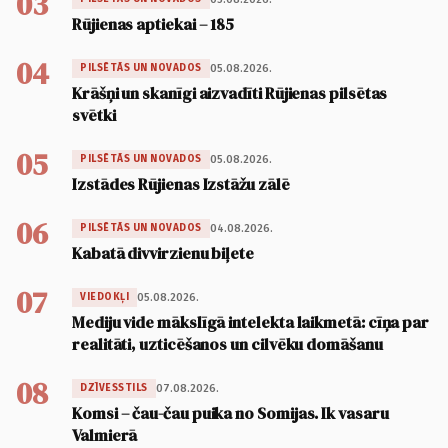
03
Rūjienas aptiekai – 185
04
05.08.2026.
PILSĒTĀS UN NOVADOS
Krāšņi un skanīgi aizvadīti Rūjienas pilsētas
svētki
05
05.08.2026.
PILSĒTĀS UN NOVADOS
Izstādes Rūjienas Izstāžu zālē
06
04.08.2026.
PILSĒTĀS UN NOVADOS
Kabatā divvirzienu biļete
07
05.08.2026.
VIEDOKĻI
Mediju vide mākslīgā intelekta laikmetā: cīņa par
realitāti, uzticēšanos un cilvēku domāšanu
08
07.08.2026.
DZĪVESSTILS
Komsi – čau-čau puika no Somijas. Ik vasaru
Valmierā