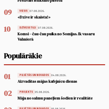
Festivāls ielīksmo pilsētu
09
07.08.2026.
VIESIS
«Dzīve ir skaista!»
10
07.08.2026.
DZĪVESSTILS
Komsi – čau-čau puika no Somijas. Ik vasaru
Valmierā
Populārākie
01
04.08.2026.
PILSĒTĀS UN NOVADOS
Aizvadītas mājas kafejnīcu dienas
02
05.08.2026.
PROJEKTS
Māja no salmu paneļiem šodien ir realitāte
05.08.2026.
PILSĒTĀS UN NOVADOS