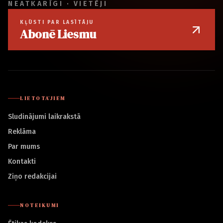
NEATKARĪGI · VIETĒJI
KĻŪSTI PAR LASĪTĀJU
Abonē Liesmu
LIETOTĀJIEM
Sludinājumi laikrakstā
Reklāma
Par mums
Kontakti
Ziņo redakcijai
NOTEIKUMI