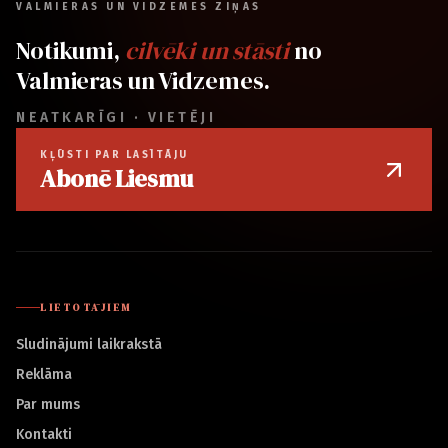
VALMIERAS UN VIDZEMES ZIŅAS
Notikumi,
cilvēki un stāsti
no
Valmieras un Vidzemes.
NEATKARĪGI · VIETĒJI
KĻŪSTI PAR LASĪTĀJU
Abonē Liesmu
LIETOTĀJIEM
Sludinājumi laikrakstā
Reklāma
Par mums
Kontakti