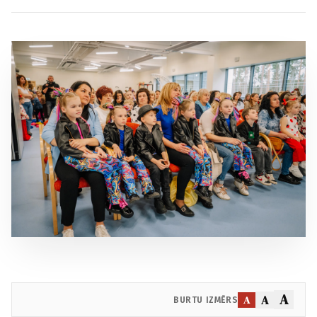
A
A
A
BURTU IZMĒRS