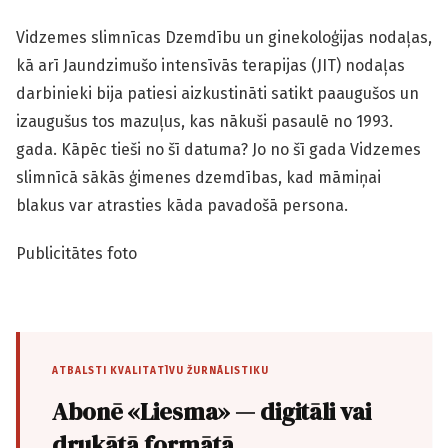
Vidzemes slimnīcas Dzemdību un ginekoloģijas nodaļas,
kā arī Jaundzimušo intensīvās terapijas (JIT) nodaļas
darbinieki bija patiesi aizkustināti satikt paaugušos un
izaugušus tos mazuļus, kas nākuši pasaulē no 1993.
gada. Kāpēc tieši no šī datuma? Jo no šī gada Vidzemes
slimnīcā sākās ģimenes dzemdības, kad māmiņai
blakus var atrasties kāda pavadošā persona.
Publicitātes foto
ATBALSTI KVALITATĪVU ŽURNĀLISTIKU
Abonē «Liesma» — digitāli vai
drukātā formātā