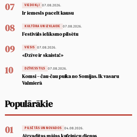
07
07.08.2026.
VIEDOKĻI
Ir iemesls pacelt kausu
08
07.08.2026.
KULTŪRA UN IZKLAIDE
Festivāls ielīksmo pilsētu
09
07.08.2026.
VIESIS
«Dzīve ir skaista!»
10
07.08.2026.
DZĪVESSTILS
Komsi – čau-čau puika no Somijas. Ik vasaru
Valmierā
Populārākie
01
04.08.2026.
PILSĒTĀS UN NOVADOS
Aizvadītas mājas kafejnīcu dienas