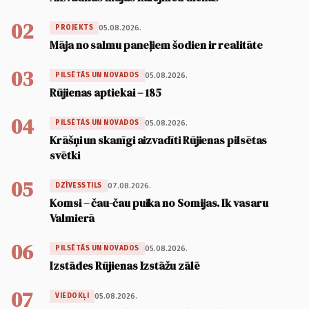
02
05.08.2026.
PROJEKTS
Māja no salmu paneļiem šodien ir realitāte
03
05.08.2026.
PILSĒTĀS UN NOVADOS
Rūjienas aptiekai – 185
04
05.08.2026.
PILSĒTĀS UN NOVADOS
Krāšņi un skanīgi aizvadīti Rūjienas pilsētas
svētki
05
07.08.2026.
DZĪVESSTILS
Komsi – čau-čau puika no Somijas. Ik vasaru
Valmierā
06
05.08.2026.
PILSĒTĀS UN NOVADOS
Izstādes Rūjienas Izstāžu zālē
07
05.08.2026.
VIEDOKĻI