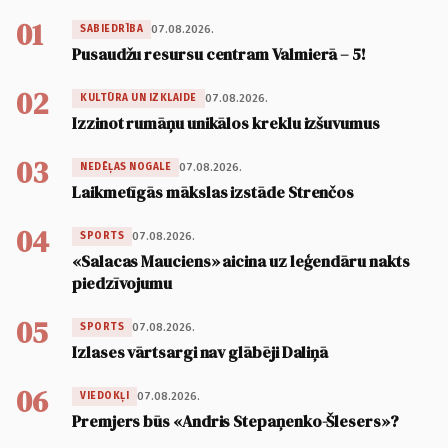
01
07.08.2026.
SABIEDRĪBA
Pusaudžu resursu centram Valmierā – 5!
02
07.08.2026.
KULTŪRA UN IZKLAIDE
Izzinot rumāņu unikālos kreklu izšuvumus
03
07.08.2026.
NEDĒĻAS NOGALE
Laikmetīgās mākslas izstāde Strenčos
04
07.08.2026.
SPORTS
«Salacas Mauciens» aicina uz leģendāru nakts
piedzīvojumu
05
07.08.2026.
SPORTS
Izlases vārtsargi nav glābēji Daliņā
06
07.08.2026.
VIEDOKĻI
Premjers būs «Andris Stepaņenko-Šlesers»?