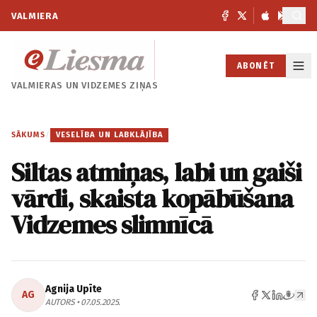
VALMIERA
ABONĒT
VALMIERAS UN
VIDZEMES ZIŅAS
SĀKUMS
/
VESELĪBA UN LABKLĀJĪBA
Siltas atmiņas, labi un gaiši
vārdi, skaista kopābūšana
Vidzemes slimnīcā
Agnija Upīte
AG
AUTORS • 07.05.2025.