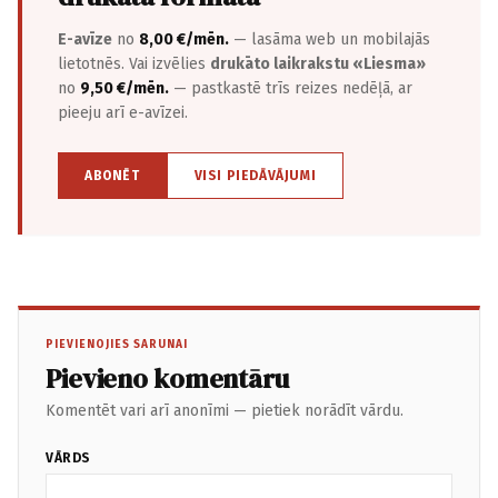
E-avīze
no
8,00 €/mēn.
— lasāma web un mobilajās
lietotnēs. Vai izvēlies
drukāto laikrakstu «Liesma»
no
9,50 €/mēn.
— pastkastē trīs reizes nedēļā, ar
pieeju arī e-avīzei.
ABONĒT
VISI PIEDĀVĀJUMI
PIEVIENOJIES SARUNAI
Pievieno komentāru
Komentēt vari arī anonīmi — pietiek norādīt vārdu.
VĀRDS