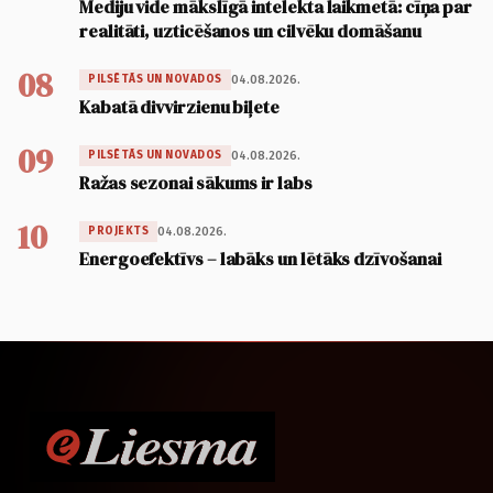
Mediju vide mākslīgā intelekta laikmetā: cīņa par
realitāti, uzticēšanos un cilvēku domāšanu
08
04.08.2026.
PILSĒTĀS UN NOVADOS
Kabatā divvirzienu biļete
09
04.08.2026.
PILSĒTĀS UN NOVADOS
Ražas sezonai sākums ir labs
10
04.08.2026.
PROJEKTS
Energoefektīvs – labāks un lētāks dzīvošanai