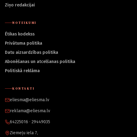
Ziņo redakcijai
NOTEIKUMI
Ētikas kodekss
Privātuma politika
Datu aizsardzības politika
Abonēšanas un atcelšanas politika
Politiskā reklāma
KONTAKTI
eliesma@eliesma.lv
reklama@eliesma.lv
64225016 · 29449035
Ziemeļu iela 7,