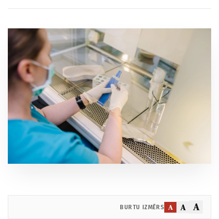
A
A
A
BURTU IZMĒRS