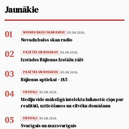
Jaunākie
01
05.08.2026.
NOVADU BALSS SKAN RADIO
Novadu balss skan radio
02
05.08.2026.
PILSĒTĀS UN NOVADOS
Izstādes Rūjienas Izstāžu zālē
03
05.08.2026.
PILSĒTĀS UN NOVADOS
Rūjienas aptiekai – 185
04
05.08.2026.
VIEDOKĻI
Mediju vide mākslīgā intelekta laikmetā: cīņa par
realitāti, uzticēšanos un cilvēku domāšanu
05
05.08.2026.
VIEDOKĻI
Svarīgais un mazsvarīgais