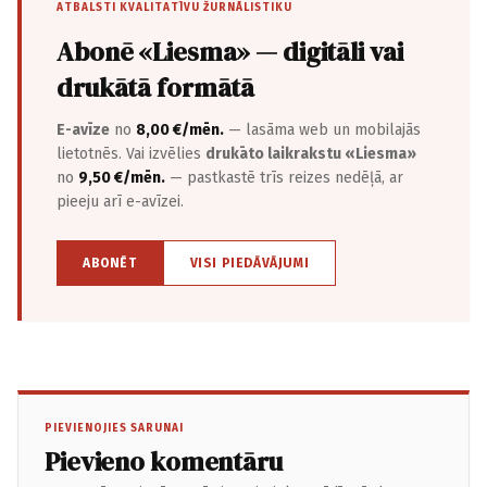
ATBALSTI KVALITATĪVU ŽURNĀLISTIKU
Abonē «Liesma» — digitāli vai
drukātā formātā
E-avīze
no
8,00 €/mēn.
— lasāma web un mobilajās
lietotnēs. Vai izvēlies
drukāto laikrakstu «Liesma»
no
9,50 €/mēn.
— pastkastē trīs reizes nedēļā, ar
pieeju arī e-avīzei.
ABONĒT
VISI PIEDĀVĀJUMI
PIEVIENOJIES SARUNAI
Pievieno komentāru