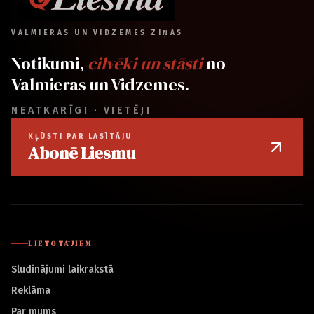
VALMIERAS UN VIDZEMES ZIŅAS
Notikumi,
cilvēki un stāsti
no
Valmieras un Vidzemes.
NEATKARĪGI · VIETĒJI
KĻŪSTI PAR LASĪTĀJU
Abonē Liesmu
LIETOTĀJIEM
Sludinājumi laikrakstā
Reklāma
Par mums