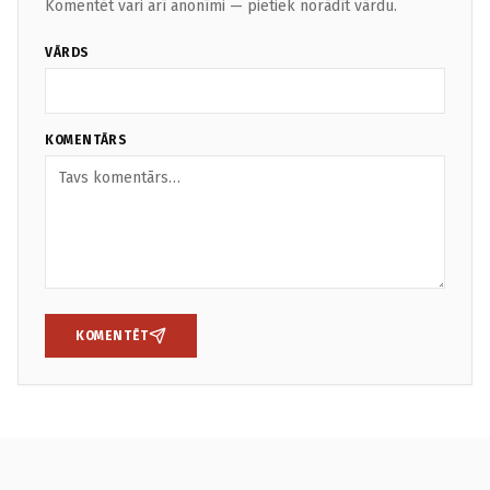
Komentēt vari arī anonīmi — pietiek norādīt vārdu.
VĀRDS
KOMENTĀRS
KOMENTĒT