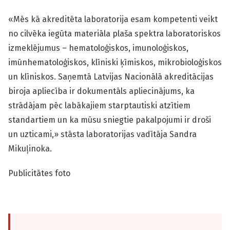
«Mēs kā akreditēta laboratorija esam kompetenti veikt
no cilvēka iegūta materiāla plaša spektra laboratoriskos
izmeklējumus – hematoloģiskos, imunoloģiskos,
imūnhematoloģiskos, klīniski ķīmiskos, mikrobioloģiskos
un klīniskos. Saņemtā Latvijas Nacionālā akreditācijas
biroja apliecība ir dokumentāls apliecinājums, ka
strādājam pēc labākajiem starptautiski atzītiem
standartiem un ka mūsu sniegtie pakalpojumi ir droši
un uzticami,» stāsta laboratorijas vadītāja Sandra
Mikuļinoka.
Publicitātes foto