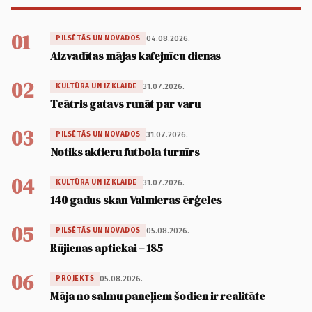
01
04.08.2026.
PILSĒTĀS UN NOVADOS
Aizvadītas mājas kafejnīcu dienas
02
31.07.2026.
KULTŪRA UN IZKLAIDE
Teātris gatavs runāt par varu
03
31.07.2026.
PILSĒTĀS UN NOVADOS
Notiks aktieru futbola turnīrs
04
31.07.2026.
KULTŪRA UN IZKLAIDE
140 gadus skan Valmieras ērģeles
05
05.08.2026.
PILSĒTĀS UN NOVADOS
Rūjienas aptiekai – 185
06
05.08.2026.
PROJEKTS
Māja no salmu paneļiem šodien ir realitāte