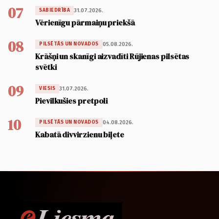
07
31.07.2026.
SABIEDRĪBA
Vērienīgu pārmaiņu priekšā
08
05.08.2026.
PILSĒTĀS UN NOVADOS
Krāšņi un skanīgi aizvadīti Rūjienas pilsētas
svētki
09
31.07.2026.
VIESIS
Pievilkušies pretpoli
10
04.08.2026.
PILSĒTĀS UN NOVADOS
Kabatā divvirzienu biļete