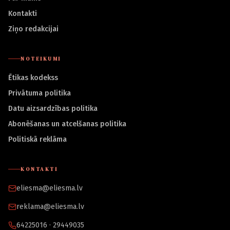
Kontakti
Ziņo redakcijai
NOTEIKUMI
Ētikas kodekss
Privātuma politika
Datu aizsardzības politika
Abonēšanas un atcelšanas politika
Politiskā reklāma
KONTAKTI
eliesma@eliesma.lv
reklama@eliesma.lv
64225016 · 29449035