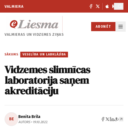
VALMIERA
ABONĒT
VALMIERAS UN
VIDZEMES ZIŅAS
SĀKUMS
/
VESELĪBA UN LABKLĀJĪBA
Vidzemes slimnīcas
laboratorija saņem
akreditāciju
Benita Brila
BE
AUTORS • 19.10.2022.