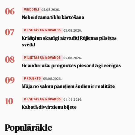
06
05.08.2026.
VIEDOKĻI
Nebeidzama tīklu kārtošana
07
05.08.2026.
PILSĒTĀS UN NOVADOS
Krāšņi un skanīgi aizvadīti Rūjienas pilsētas
svētki
08
05.08.2026.
PILSĒTĀS UN NOVADOS
Graudu raža: prognozes piesardzīgi cerīgas
09
05.08.2026.
PROJEKTS
Māja no salmu paneļiem šodien ir realitāte
10
04.08.2026.
PILSĒTĀS UN NOVADOS
Kabatā divvirzienu biļete
Populārākie