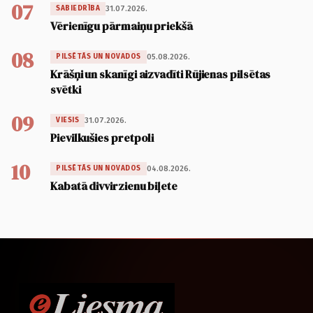
07
31.07.2026.
SABIEDRĪBA
Vērienīgu pārmaiņu priekšā
08
05.08.2026.
PILSĒTĀS UN NOVADOS
Krāšņi un skanīgi aizvadīti Rūjienas pilsētas
svētki
09
31.07.2026.
VIESIS
Pievilkušies pretpoli
10
04.08.2026.
PILSĒTĀS UN NOVADOS
Kabatā divvirzienu biļete