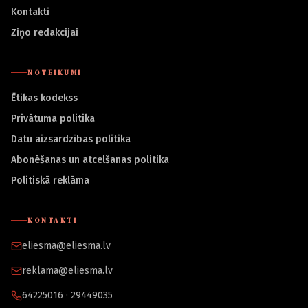
Kontakti
Ziņo redakcijai
NOTEIKUMI
Ētikas kodekss
Privātuma politika
Datu aizsardzības politika
Abonēšanas un atcelšanas politika
Politiskā reklāma
KONTAKTI
eliesma@eliesma.lv
reklama@eliesma.lv
64225016 · 29449035