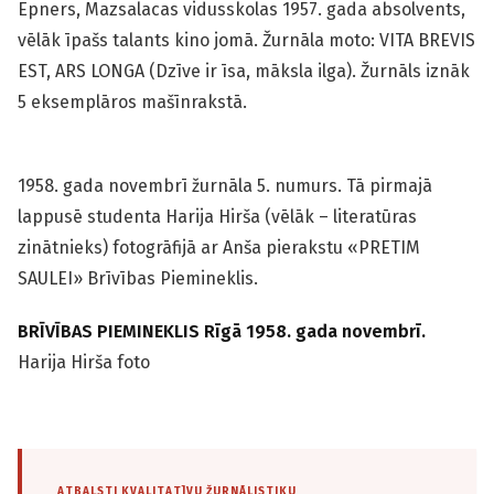
Epners, Mazsalacas vidusskolas 1957. gada absolvents,
vēlāk īpašs talants kino jomā. Žurnāla moto: VITA BREVIS
EST, ARS LONGA (Dzīve ir īsa, māksla ilga). Žurnāls iznāk
5 eksemplāros mašīnrakstā.
1958. gada novembrī žurnāla 5. numurs. Tā pirmajā
lappusē studenta Harija Hirša (vēlāk – literatūras
zinātnieks) fotogrāfijā ar Anša pierakstu «PRETIM
SAULEI» Brīvības Piemineklis.
BRĪVĪBAS PIEMINEKLIS Rīgā 1958. gada novembrī.
Harija Hirša foto
ATBALSTI KVALITATĪVU ŽURNĀLISTIKU