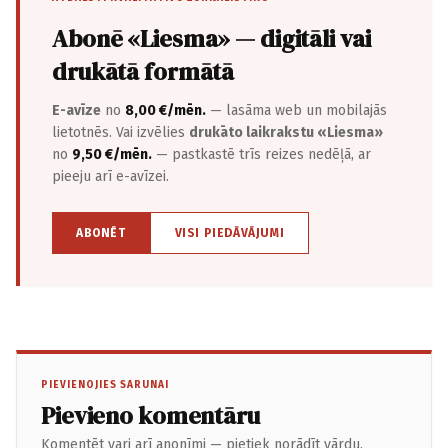
Abonē «Liesma» — digitāli vai
drukātā formātā
E-avīze
no
8,00 €/mēn.
— lasāma web un mobilajās
lietotnēs. Vai izvēlies
drukāto laikrakstu «Liesma»
no
9,50 €/mēn.
— pastkastē trīs reizes nedēļā, ar
pieeju arī e-avīzei.
ABONĒT
VISI PIEDĀVĀJUMI
PIEVIENOJIES SARUNAI
Pievieno komentāru
Komentēt vari arī anonīmi — pietiek norādīt vārdu.