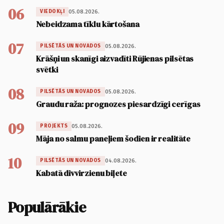
06
05.08.2026.
VIEDOKĻI
Nebeidzama tīklu kārtošana
07
05.08.2026.
PILSĒTĀS UN NOVADOS
Krāšņi un skanīgi aizvadīti Rūjienas pilsētas
svētki
08
05.08.2026.
PILSĒTĀS UN NOVADOS
Graudu raža: prognozes piesardzīgi cerīgas
09
05.08.2026.
PROJEKTS
Māja no salmu paneļiem šodien ir realitāte
10
04.08.2026.
PILSĒTĀS UN NOVADOS
Kabatā divvirzienu biļete
Populārākie