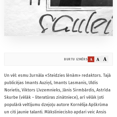
A
A
A
BURTU IZMĒRS
Un vēl: esmu žurnāla «Steidzies lēnām» redaktors. Tajā
publicējas Imants Auziņš, Imants Lasmanis, Uldis
Norietis, Viktors Līvzemnieks, Jānis Sirmbārdis, Astrīda
Skurbe (vēlāk – literatūras zinātniece), arī vēlāk ļoti
populārā veltījumu dzejoļu autore Kornēlija Apškrūma
un citi jaunie talanti. Māksliniecisko apdari veic Ansis