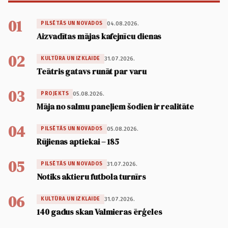
01
04.08.2026.
PILSĒTĀS UN NOVADOS
Aizvadītas mājas kafejnīcu dienas
02
31.07.2026.
KULTŪRA UN IZKLAIDE
Teātris gatavs runāt par varu
03
05.08.2026.
PROJEKTS
Māja no salmu paneļiem šodien ir realitāte
04
05.08.2026.
PILSĒTĀS UN NOVADOS
Rūjienas aptiekai – 185
05
31.07.2026.
PILSĒTĀS UN NOVADOS
Notiks aktieru futbola turnīrs
06
31.07.2026.
KULTŪRA UN IZKLAIDE
140 gadus skan Valmieras ērģeles