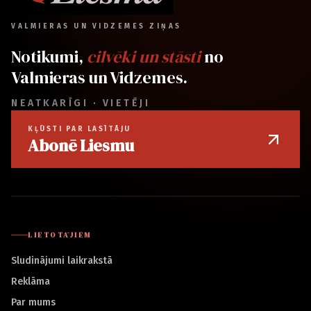
VALMIERAS UN VIDZEMES ZIŅAS
Notikumi,
cilvēki un stāsti
no
Valmieras un Vidzemes.
NEATKARĪGI · VIETĒJI
KĻŪSTI PAR LASĪTĀJU
Abonē Liesmu
LIETOTĀJIEM
Sludinājumi laikrakstā
Reklāma
Par mums