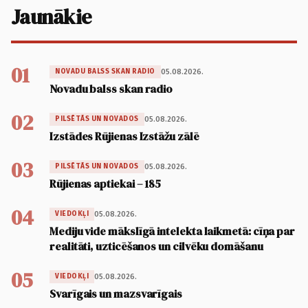
Jaunākie
01
05.08.2026.
NOVADU BALSS SKAN RADIO
Novadu balss skan radio
02
05.08.2026.
PILSĒTĀS UN NOVADOS
Izstādes Rūjienas Izstāžu zālē
03
05.08.2026.
PILSĒTĀS UN NOVADOS
Rūjienas aptiekai – 185
04
05.08.2026.
VIEDOKĻI
Mediju vide mākslīgā intelekta laikmetā: cīņa par
realitāti, uzticēšanos un cilvēku domāšanu
05
05.08.2026.
VIEDOKĻI
Svarīgais un mazsvarīgais