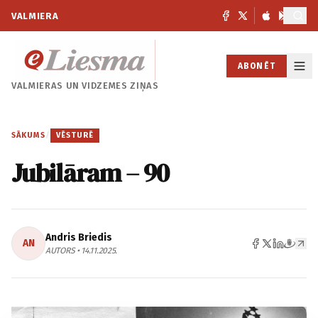
VALMIERA
ABONĒT
VALMIERAS UN
VIDZEMES ZIŅAS
SĀKUMS
/
VĒSTURĒ
Jubilāram – 90
Andris Briedis
AN
AUTORS • 14.11.2025.