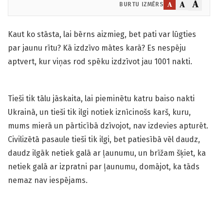
A
A
A
BURTU IZMĒRS
Kaut ko stāsta, lai bērns aizmieg, bet pati var lūgties
par jaunu rītu? Kā izdzīvo mātes karā? Es nespēju
aptvert, kur viņas rod spēku izdzīvot jau 1001 nakti.
Tieši tik tālu jāskaita, lai pieminētu katru baiso nakti
Ukrainā, un tieši tik ilgi notiek iznīcinošs karš, kuru,
mums mierā un pārticībā dzīvojot, nav izdevies apturēt.
Civilizētā pasaule tieši tik ilgi, bet patiesībā vēl daudz,
daudz ilgāk netiek galā ar ļaunumu, un brīžam šķiet, ka
netiek galā ar izpratni par ļaunumu, domājot, ka tāds
nemaz nav iespējams.