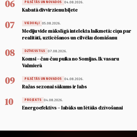
06
04.08.2026.
PILSĒTĀS UN NOVADOS
Kabatā divvirzienu biļete
07
05.08.2026.
VIEDOKĻI
Mediju vide mākslīgā intelekta laikmetā: cīņa par
realitāti, uzticēšanos un cilvēku domāšanu
08
07.08.2026.
DZĪVESSTILS
Komsi – čau-čau puika no Somijas. Ik vasaru
Valmierā
09
04.08.2026.
PILSĒTĀS UN NOVADOS
Ražas sezonai sākums ir labs
10
04.08.2026.
PROJEKTS
Energoefektīvs – labāks un lētāks dzīvošanai