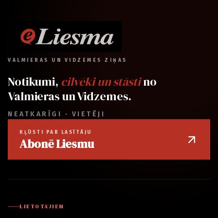
VALMIERAS UN VIDZEMES ZIŅAS
Notikumi,
cilvēki un stāsti
no
Valmieras un Vidzemes.
NEATKARĪGI · VIETĒJI
KĻŪSTI PAR LASĪTĀJU
Abonē Liesmu
LIETOTĀJIEM