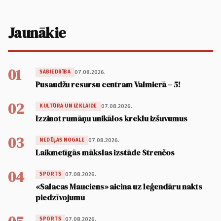
Jaunākie
01
07.08.2026.
SABIEDRĪBA
Pusaudžu resursu centram Valmierā – 5!
02
07.08.2026.
KULTŪRA UN IZKLAIDE
Izzinot rumāņu unikālos kreklu izšuvumus
03
07.08.2026.
NEDĒĻAS NOGALE
Laikmetīgās mākslas izstāde Strenčos
04
07.08.2026.
SPORTS
«Salacas Mauciens» aicina uz leģendāru nakts
piedzīvojumu
07.08.2026.
SPORTS