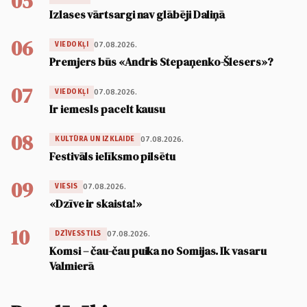
05
Izlases vārtsargi nav glābēji Daliņā
06
07.08.2026.
VIEDOKĻI
Premjers būs «Andris Stepaņenko-Šlesers»?
07
07.08.2026.
VIEDOKĻI
Ir iemesls pacelt kausu
08
07.08.2026.
KULTŪRA UN IZKLAIDE
Festivāls ielīksmo pilsētu
09
07.08.2026.
VIESIS
«Dzīve ir skaista!»
10
07.08.2026.
DZĪVESSTILS
Komsi – čau-čau puika no Somijas. Ik vasaru
Valmierā