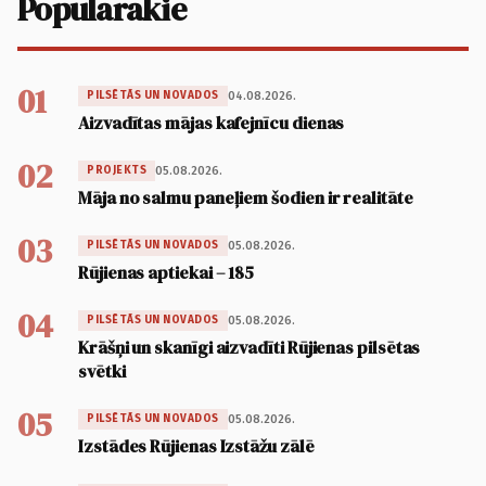
Populārākie
01
04.08.2026.
PILSĒTĀS UN NOVADOS
Aizvadītas mājas kafejnīcu dienas
02
05.08.2026.
PROJEKTS
Māja no salmu paneļiem šodien ir realitāte
03
05.08.2026.
PILSĒTĀS UN NOVADOS
Rūjienas aptiekai – 185
04
05.08.2026.
PILSĒTĀS UN NOVADOS
Krāšņi un skanīgi aizvadīti Rūjienas pilsētas
svētki
05
05.08.2026.
PILSĒTĀS UN NOVADOS
Izstādes Rūjienas Izstāžu zālē