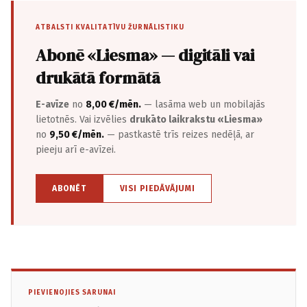
ATBALSTI KVALITATĪVU ŽURNĀLISTIKU
Abonē «Liesma» — digitāli vai
drukātā formātā
E-avīze
no
8,00 €/mēn.
— lasāma web un mobilajās
lietotnēs. Vai izvēlies
drukāto laikrakstu «Liesma»
no
9,50 €/mēn.
— pastkastē trīs reizes nedēļā, ar
pieeju arī e-avīzei.
ABONĒT
VISI PIEDĀVĀJUMI
PIEVIENOJIES SARUNAI