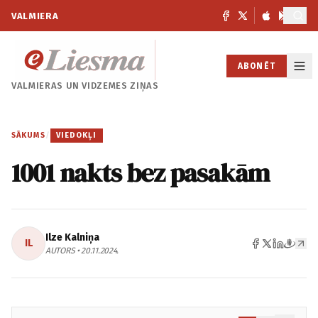
VALMIERA
ABONĒT
VALMIERAS UN
VIDZEMES ZIŅAS
SĀKUMS
/
VIEDOKĻI
1001 nakts bez pasakām
Ilze Kalniņa
IL
AUTORS • 20.11.2024.