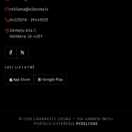
reklama@eliesma.lv
64225016 · 29449035
Ziemeļu iela 7,
Valmiera, LV-4201
LASI LIETOTNĒ
App Store
Google Play
© 2026 LAIKRAKSTS LIESMA — SIA «IMANTA INFO»
PORTĀLU IZSTRĀDĀJA
RYDELCODE